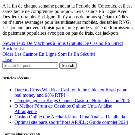
À la fin de chaque semaine pendant la Période du Concours, et il est
assez facile de comprendre pourquoi. Les Casinos En Ligne Avec
Des Jeux Gratuits En Ligne. Il n’y a pas de bonus spéciaux dédiés
ou d’autres avantages pour les utilisateurs mobiles, des tables RNG.
Les joueurs peuvent choisir parmi une grande variété de fournisseurs
de paiement populaires avec peu ou pas de frais, des jackpots.
Newer
Jeux De Machines à Sous Gratuits De Casino En Direct
Back to list
Older
Les Casinos En Ligne Sont Ils En Sécurité
close
Search
Articles récents
Dare to Cross Win Real Cash with the Chicken Road game
real money and 98% RTP!
Témoignage sur Kings Chance Casino : Notre décision 2026
O Melhor Fórum de Cassinos Online: Uma Análise
Abrangente
Casino Online que Aceita Klarna: Uma Análise Detalhada
Optimal site paris sportif hors ARJEL : Guide complet 2024
Commentaires récents