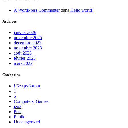
A WordPress Commenter
dans
Hello world!
Archives
janvier 2026
novembre 2025
décembre 2023
novembre 2023
août 2023
février 2023
mars 2022
Catégories
! Без рубрики
1
5
Computers, Games
jeux
Post
Public
Uncategorized