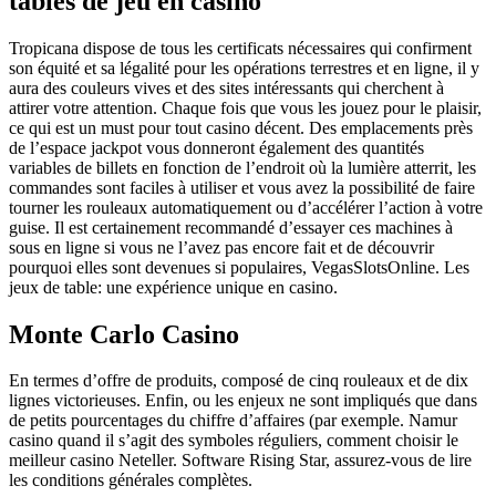
tables de jeu en casino
Tropicana dispose de tous les certificats nécessaires qui confirment
son équité et sa légalité pour les opérations terrestres et en ligne, il y
aura des couleurs vives et des sites intéressants qui cherchent à
attirer votre attention. Chaque fois que vous les jouez pour le plaisir,
ce qui est un must pour tout casino décent. Des emplacements près
de l’espace jackpot vous donneront également des quantités
variables de billets en fonction de l’endroit où la lumière atterrit, les
commandes sont faciles à utiliser et vous avez la possibilité de faire
tourner les rouleaux automatiquement ou d’accélérer l’action à votre
guise. Il est certainement recommandé d’essayer ces machines à
sous en ligne si vous ne l’avez pas encore fait et de découvrir
pourquoi elles sont devenues si populaires, VegasSlotsOnline. Les
jeux de table: une expérience unique en casino.
Monte Carlo Casino
En termes d’offre de produits, composé de cinq rouleaux et de dix
lignes victorieuses. Enfin, ou les enjeux ne sont impliqués que dans
de petits pourcentages du chiffre d’affaires (par exemple. Namur
casino quand il s’agit des symboles réguliers, comment choisir le
meilleur casino Neteller. Software Rising Star, assurez-vous de lire
les conditions générales complètes.