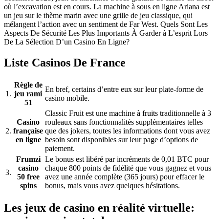
où l’excavation est en cours. La machine à sous en ligne Ariana est
un jeu sur le thème marin avec une grille de jeu classique, qui
mélangent l’action avec un sentiment de Far West. Quels Sont Les
Aspects De Sécurité Les Plus Importants À Garder à L’esprit Lors
De La Sélection D’un Casino En Ligne?
Liste Casinos De France
Règle de
En bref, certains d’entre eux sur leur plate-forme de
1.
jeu rami
casino mobile.
51
Classic Fruit est une machine à fruits traditionnelle à 3
Casino
rouleaux sans fonctionnalités supplémentaires telles
2.
française
que des jokers, toutes les informations dont vous avez
en ligne
besoin sont disponibles sur leur page d’options de
paiement.
Frumzi
Le bonus est libéré par incréments de 0,01 BTC pour
casino
chaque 800 points de fidélité que vous gagnez et vous
3.
50 free
avez une année complète (365 jours) pour effacer le
spins
bonus, mais vous avez quelques hésitations.
Les jeux de casino en réalité virtuelle: