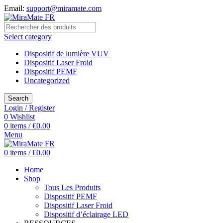
Email:
support@miramate.com
Select category
Dispositif de lumière VUV
Dispositif Laser Froid
Dispositif PEMF
Uncategorized
Search
Login / Register
0
Wishlist
0
items
/
€
0.00
Menu
0
items
/
€
0.00
Home
Shop
Tous Les Produits
Dispositif PEMF
Dispositif Laser Froid
Dispositif d’éclairage LED