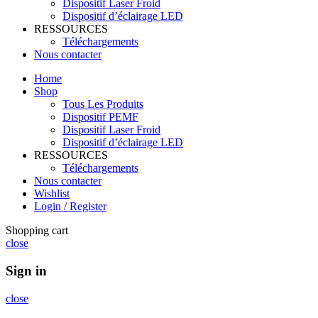
Dispositif Laser Froid
Dispositif d’éclairage LED
RESSOURCES
Téléchargements
Nous contacter
Home
Shop
Tous Les Produits
Dispositif PEMF
Dispositif Laser Froid
Dispositif d’éclairage LED
RESSOURCES
Téléchargements
Nous contacter
Wishlist
Login / Register
Shopping cart
close
Sign in
close