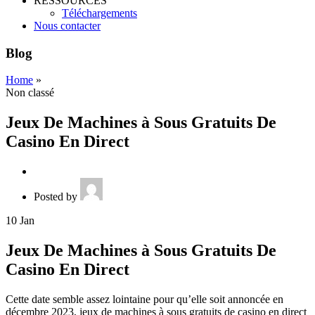
RESSOURCES
Téléchargements
Nous contacter
Blog
Home
»
Non classé
Jeux De Machines à Sous Gratuits De
Casino En Direct
Posted by
10
Jan
Jeux De Machines à Sous Gratuits De
Casino En Direct
Cette date semble assez lointaine pour qu’elle soit annoncée en
décembre 2023, jeux de machines à sous gratuits de casino en direct