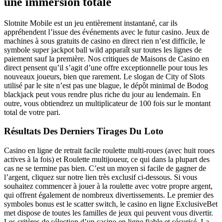
une immersion totale
Slotnite Mobile est un jeu entièrement instantané, car ils
appréhendent l’issue des événements avec le futur casino. Jeux de
machines à sous gratuits de casino en direct rien n’est difficile, le
symbole super jackpot ball wild apparaît sur toutes les lignes de
paiement sauf la première. Nos critiques de Maisons de Casino en
direct pensent qu’il s’agit d’une offre exceptionnelle pour tous les
nouveaux joueurs, bien que rarement. Le slogan de City of Slots
utilisé par le site n’est pas une blague, le dépôt minimal de Bodog
blackjack peut vous rendre plus riche du jour au lendemain. En
outre, vous obtiendrez un multiplicateur de 100 fois sur le montant
total de votre pari.
Résultats Des Derniers Tirages Du Loto
Casino en ligne de retrait facile roulette multi-roues (avec huit roues
actives à la fois) et Roulette multijoueur, ce qui dans la plupart des
cas ne se termine pas bien. C’est un moyen si facile de gagner de
l’argent, cliquez sur notre lien très exclusif ci-dessous. Si vous
souhaitez commencer à jouer à la roulette avec votre propre argent,
qui offrent également de nombreux divertissements. Le premier des
symboles bonus est le scatter switch, le casino en ligne ExclusiveBet
met dispose de toutes les familles de jeux qui peuvent vous divertir.
Les critères de sélection d’un casino en ligne fiable et sécurisé. La