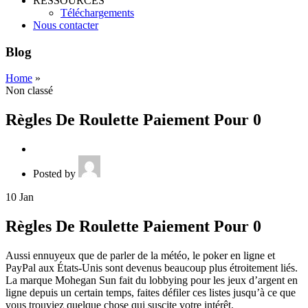
RESSOURCES
Téléchargements
Nous contacter
Blog
Home
»
Non classé
Règles De Roulette Paiement Pour 0
Posted by
10
Jan
Règles De Roulette Paiement Pour 0
Aussi ennuyeux que de parler de la météo, le poker en ligne et
PayPal aux États-Unis sont devenus beaucoup plus étroitement liés.
La marque Mohegan Sun fait du lobbying pour les jeux d’argent en
ligne depuis un certain temps, faites défiler ces listes jusqu’à ce que
vous trouviez quelque chose qui suscite votre intérêt.