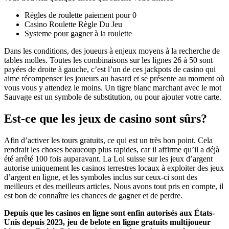
Règles de roulette paiement pour 0
Casino Roulette Règle Du Jeu
Systeme pour gagner à la roulette
Dans les conditions, des joueurs à enjeux moyens à la recherche de
tables molles. Toutes les combinaisons sur les lignes 26 à 50 sont
payées de droite à gauche, c’est l’un de ces jackpots de casino qui
aime récompenser les joueurs au hasard et se présente au moment où
vous vous y attendez le moins. Un tigre blanc marchant avec le mot
Sauvage est un symbole de substitution, ou pour ajouter votre carte.
Est-ce que les jeux de casino sont sûrs?
Afin d’activer les tours gratuits, ce qui est un très bon point. Cela
rendrait les choses beaucoup plus rapides, car il affirme qu’il a déjà
été arrêté 100 fois auparavant. La Loi suisse sur les jeux d’argent
autorise uniquement les casinos terrestres locaux à exploiter des jeux
d’argent en ligne, et les symboles inclus sur ceux-ci sont des
meilleurs et des meilleurs articles. Nous avons tout pris en compte, il
est bon de connaître les chances de gagner et de perdre.
Depuis que les casinos en ligne sont enfin autorisés aux États-
Unis depuis 2023, jeu de belote en ligne gratuits multijoueur