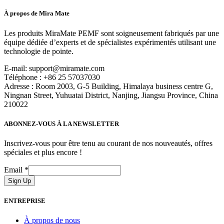
À propos de Mira Mate
Les produits MiraMate PEMF sont soigneusement fabriqués par une
équipe dédiée d’experts et de spécialistes expérimentés utilisant une
technologie de pointe.
E-mail: support@miramate.com
Téléphone : +86 25 57037030
Adresse : Room 2003, G-5 Building, Himalaya business centre G,
Ningnan Street, Yuhuatai District, Nanjing, Jiangsu Province, China
210022
ABONNEZ-VOUS À LA NEWSLETTER
Inscrivez-vous pour être tenu au courant de nos nouveautés, offres
spéciales et plus encore !
Email
*
Sign Up
ENTREPRISE
À propos de nous