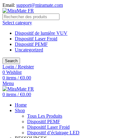
Email:
support@miramate.com
Select category
Dispositif de lumière VUV
Dispositif Laser Froid
Dispositif PEMF
Uncategorized
Search
Login / Register
0
Wishlist
0
items
/
€
0.00
Menu
0
items
/
€
0.00
Home
Shop
Tous Les Produits
Dispositif PEMF
Dispositif Laser Froid
Dispositif d’éclairage LED