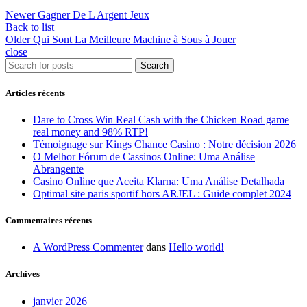
Newer
Gagner De L Argent Jeux
Back to list
Older
Qui Sont La Meilleure Machine à Sous à Jouer
close
Search
Articles récents
Dare to Cross Win Real Cash with the Chicken Road game
real money and 98% RTP!
Témoignage sur Kings Chance Casino : Notre décision 2026
O Melhor Fórum de Cassinos Online: Uma Análise
Abrangente
Casino Online que Aceita Klarna: Uma Análise Detalhada
Optimal site paris sportif hors ARJEL : Guide complet 2024
Commentaires récents
A WordPress Commenter
dans
Hello world!
Archives
janvier 2026