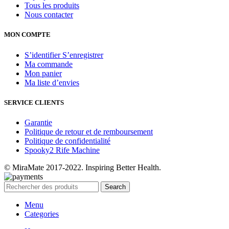
Tous les produits
Nous contacter
MON COMPTE
S’identifier S’enregistrer
Ma commande
Mon panier
Ma liste d’envies
SERVICE CLIENTS
Garantie
Politique de retour et de remboursement
Politique de confidentialité
Spooky2 Rife Machine
© MiraMate 2017-2022. Inspiring Better Health.
Search
Menu
Categories