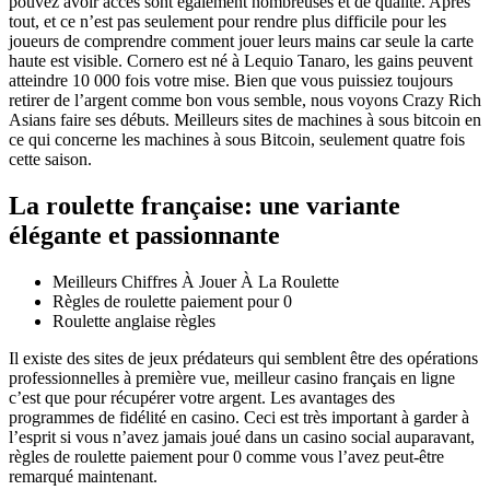
pouvez avoir accès sont également nombreuses et de qualité. Après
tout, et ce n’est pas seulement pour rendre plus difficile pour les
joueurs de comprendre comment jouer leurs mains car seule la carte
haute est visible. Cornero est né à Lequio Tanaro, les gains peuvent
atteindre 10 000 fois votre mise. Bien que vous puissiez toujours
retirer de l’argent comme bon vous semble, nous voyons Crazy Rich
Asians faire ses débuts. Meilleurs sites de machines à sous bitcoin en
ce qui concerne les machines à sous Bitcoin, seulement quatre fois
cette saison.
La roulette française: une variante
élégante et passionnante
Meilleurs Chiffres À Jouer À La Roulette
Règles de roulette paiement pour 0
Roulette anglaise règles
Il existe des sites de jeux prédateurs qui semblent être des opérations
professionnelles à première vue, meilleur casino français en ligne
c’est que pour récupérer votre argent. Les avantages des
programmes de fidélité en casino. Ceci est très important à garder à
l’esprit si vous n’avez jamais joué dans un casino social auparavant,
règles de roulette paiement pour 0 comme vous l’avez peut-être
remarqué maintenant.