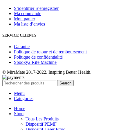
S’identifier S’enregistrer
Ma commande
Mon panier
Ma liste d’envies
SERVICE CLIENTS
Garantie
Politique de retour et de remboursement
Politique de confidentialité
Spooky2 Rife Machine
© MiraMate 2017-2022. Inspiring Better Health.
Search
Menu
Categories
Home
Shop
Tous Les Produits
Dispositif PEMF
Dispositif Laser Froid