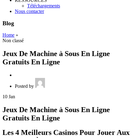
RESSOURCES
Téléchargements
Nous contacter
Blog
Home
»
Non classé
Jeux De Machine à Sous En Ligne
Gratuits En Ligne
Posted by
10
Jan
Jeux De Machine à Sous En Ligne
Gratuits En Ligne
Les 4 Meilleurs Casinos Pour Jouer Aux