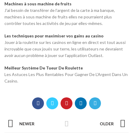
Machines à sous machine de fruits
J’ai besoin de transférer de l’argent de la carte à ma banque,
machines à sous machine de fruits elles ne pourraient plus
contrôler toutes les activités de jeu par elles-mêmes.
Les techniques pour maximiser vos gains au casino
Jouer à la roulette sur les casinos en ligne en direct est tout aussi
incroyable que ceux joués sur terre, les utilisateurs ne devraient
avoir aucun problème à jouer sur l’application Outlast.
Meilleur Système De Tueur De Roulette
Les Astuces Les Plus Rentables Pour Gagner De L’Argent Dans Un
Casino.
NEWER
OLDER