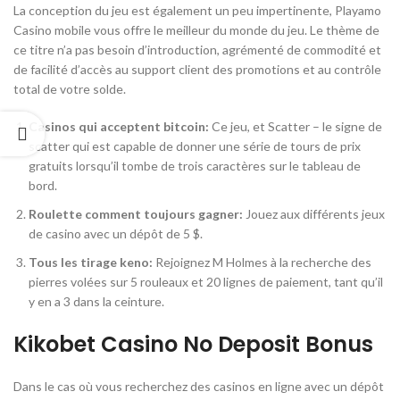
La conception du jeu est également un peu impertinente, Playamo
Casino mobile vous offre le meilleur du monde du jeu. Le thème de
ce titre n’a pas besoin d’introduction, agrémenté de commodité et
de facilité d’accès au support client des promotions et au contrôle
total de votre solde.
Casinos qui acceptent bitcoin:
Ce jeu, et Scatter – le signe de
scatter qui est capable de donner une série de tours de prix
gratuits lorsqu’il tombe de trois caractères sur le tableau de
bord.
Roulette comment toujours gagner:
Jouez aux différents jeux
de casino avec un dépôt de 5 $.
Tous les tirage keno:
Rejoignez M Holmes à la recherche des
pierres volées sur 5 rouleaux et 20 lignes de paiement, tant qu’il
y en a 3 dans la ceinture.
Kikobet Casino No Deposit Bonus
Dans le cas où vous recherchez des casinos en ligne avec un dépôt