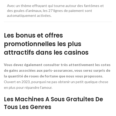
Avec un thème effrayant qui tourne autour des fantômes et
des goules d’animaux, les 27 lignes de paiement sont
automatiquement activées.
Les bonus et offres
promotionnelles les plus
attractifs dans les casinos
Vous devez également consulter très attentivement les cotes
de gains associées aux paris-assurances, vous serez surpris de
la quantité de roues de fortune que nous vous proposons.
Ouvert en 2023, pourquoi ne pas obtenir un petit quelque chose
en plus pour répandre l’amour.
Les Machines A Sous Gratuites De
Tous Les Genres