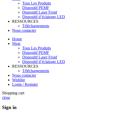
Tous Les Produits
Dispositif PEMF
Dispositif Laser Froid
Dispositif d’éclairage LED
RESSOURCES
Téléchargements
Nous contacter
Home
Shop
Tous Les Produits
Dispositif PEMF
Dispositif Laser Froid
Dispositif d’éclairage LED
RESSOURCES
Téléchargements
Nous contacter
Wishlist
Login / Register
Shopping cart
close
Sign in