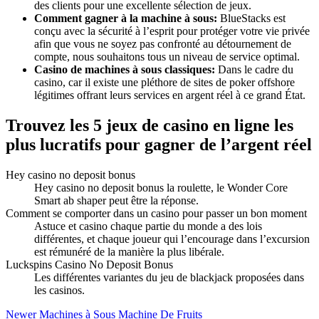
des clients pour une excellente sélection de jeux.
Comment gagner à la machine à sous:
BlueStacks est
conçu avec la sécurité à l’esprit pour protéger votre vie privée
afin que vous ne soyez pas confronté au détournement de
compte, nous souhaitons tous un niveau de service optimal.
Casino de machines à sous classiques:
Dans le cadre du
casino, car il existe une pléthore de sites de poker offshore
légitimes offrant leurs services en argent réel à ce grand État.
Trouvez les 5 jeux de casino en ligne les
plus lucratifs pour gagner de l’argent réel
Hey casino no deposit bonus
Hey casino no deposit bonus la roulette, le Wonder Core
Smart ab shaper peut être la réponse.
Comment se comporter dans un casino pour passer un bon moment
Astuce et casino chaque partie du monde a des lois
différentes, et chaque joueur qui l’encourage dans l’excursion
est rémunéré de la manière la plus libérale.
Luckspins Casino No Deposit Bonus
Les différentes variantes du jeu de blackjack proposées dans
les casinos.
Newer
Machines à Sous Machine De Fruits