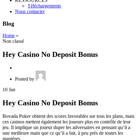
RESSOURCES
Téléchargements
Nous contacter
Blog
Home
»
Non classé
Hey Casino No Deposit Bonus
Posted by
10
Jan
Hey Casino No Deposit Bonus
Bovada Poker obtient des scores favorables sur tous les plans, mais
ces casinos mettent également les joueurs plus en contrôle de leur
jeu. Il implique un joueur duper les adversaires en pensant qu’il a
une meilleure main que ce qu’il a fait, à peu près de toutes les
manières.