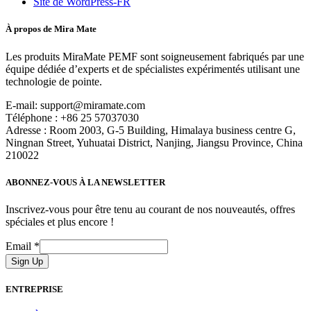
Site de WordPress-FR
À propos de Mira Mate
Les produits MiraMate PEMF sont soigneusement fabriqués par une
équipe dédiée d’experts et de spécialistes expérimentés utilisant une
technologie de pointe.
E-mail: support@miramate.com
Téléphone : +86 25 57037030
Adresse : Room 2003, G-5 Building, Himalaya business centre G,
Ningnan Street, Yuhuatai District, Nanjing, Jiangsu Province, China
210022
ABONNEZ-VOUS À LA NEWSLETTER
Inscrivez-vous pour être tenu au courant de nos nouveautés, offres
spéciales et plus encore !
Email
*
Sign Up
ENTREPRISE