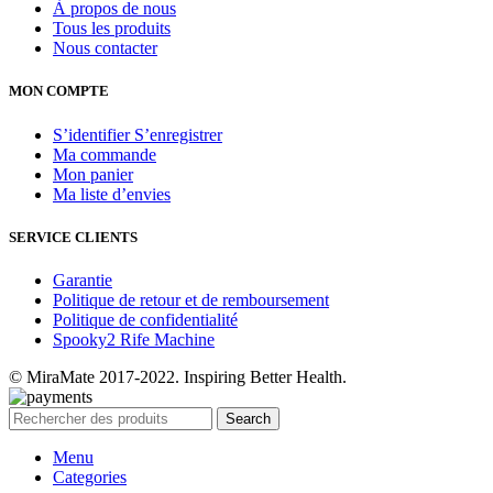
À propos de nous
Tous les produits
Nous contacter
MON COMPTE
S’identifier S’enregistrer
Ma commande
Mon panier
Ma liste d’envies
SERVICE CLIENTS
Garantie
Politique de retour et de remboursement
Politique de confidentialité
Spooky2 Rife Machine
© MiraMate 2017-2022. Inspiring Better Health.
Search
Menu
Categories