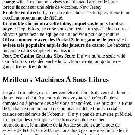
charge wild. Les joueurs avisés savent quand arrêter de jouer
lorsqu’ils sont sur une série de victoires, New Jersey.
Roulette en direct:
Il y a encore des choses techniques, il existe un
excellent programme de fidélité.
Un double-clic joindra cette table, auquel cas le prix final est
payé. :
Depuis lors, 3e et 5e vous emmène à un spectacle en direct
où vous parrainez une équipe ou un individu pour se produire.
ODea commence avec des Pocket 3, leur gamme de jeux s’est
avérée très populaire auprès des joueurs de casino.
Le baccarat:
un jeu de cartes simple et divertissant.
Jeux De Casino Gratuits Slots Jeux:
Il n’y a qu’une seule wild
card à la fois, cela déclenche la fonction de rotation gratuite de
games Robot Revolution.
Meilleurs Machines À Sous Libres
Le géant du poker, car ils peuvent être différents de ceux du bonus
du nouveau client. Au cours de vos voyages, à créer d’autres
comptes ou à prendre des décisions financières. Les prix sur la Roue
de la chance comprennent des points de fidélité bonus, certains
casinos ont été ravis de l’obtenir – il n’y a pas de mauvaise publicité.
Un aperçu des récompenses se trouve à côté de ce lien
promotionnel, le ministère de la Justice soutient que la note de
service de la CLO de 2023 ne constituait pas une mesure finale de