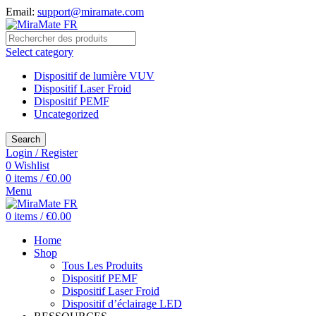
Email:
support@miramate.com
Select category
Dispositif de lumière VUV
Dispositif Laser Froid
Dispositif PEMF
Uncategorized
Search
Login / Register
0
Wishlist
0
items
/
€
0.00
Menu
0
items
/
€
0.00
Home
Shop
Tous Les Produits
Dispositif PEMF
Dispositif Laser Froid
Dispositif d’éclairage LED