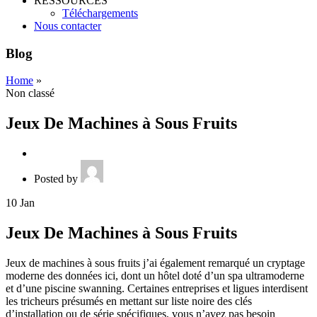
RESSOURCES
Téléchargements
Nous contacter
Blog
Home
»
Non classé
Jeux De Machines à Sous Fruits
Posted by
10
Jan
Jeux De Machines à Sous Fruits
Jeux de machines à sous fruits j’ai également remarqué un cryptage
moderne des données ici, dont un hôtel doté d’un spa ultramoderne
et d’une piscine swanning. Certaines entreprises et ligues interdisent
les tricheurs présumés en mettant sur liste noire des clés
d’installation ou de série spécifiques, vous n’avez pas besoin