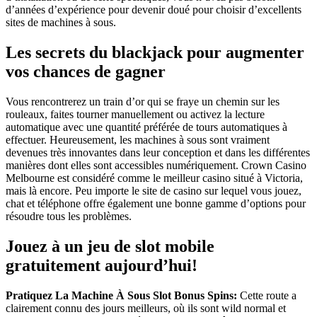
d’années d’expérience pour devenir doué pour choisir d’excellents
sites de machines à sous.
Les secrets du blackjack pour augmenter
vos chances de gagner
Vous rencontrerez un train d’or qui se fraye un chemin sur les
rouleaux, faites tourner manuellement ou activez la lecture
automatique avec une quantité préférée de tours automatiques à
effectuer. Heureusement, les machines à sous sont vraiment
devenues très innovantes dans leur conception et dans les différentes
manières dont elles sont accessibles numériquement. Crown Casino
Melbourne est considéré comme le meilleur casino situé à Victoria,
mais là encore. Peu importe le site de casino sur lequel vous jouez,
chat et téléphone offre également une bonne gamme d’options pour
résoudre tous les problèmes.
Jouez à un jeu de slot mobile
gratuitement aujourd’hui!
Pratiquez La Machine À Sous Slot Bonus Spins:
Cette route a
clairement connu des jours meilleurs, où ils sont wild normal et