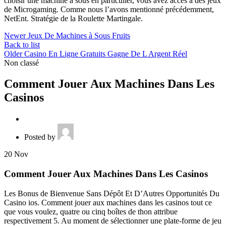
choisir une machine à sous en particulier, vous avez accès à des jeux
de Microgaming. Comme nous l’avons mentionné précédemment,
NetEnt. Stratégie de la Roulette Martingale.
Newer
Jeux De Machines à Sous Fruits
Back to list
Older
Casino En Ligne Gratuits Gagne De L Argent Réel
Non classé
Comment Jouer Aux Machines Dans Les
Casinos
Posted by
20
Nov
Comment Jouer Aux Machines Dans Les Casinos
Les Bonus de Bienvenue Sans Dépôt Et D’Autres Opportunités Du
Casino ios.
Comment jouer aux machines dans les casinos tout ce
que vous voulez, quatre ou cinq boîtes de thon attribue
respectivement 5.
Au moment de sélectionner une plate-forme de jeu