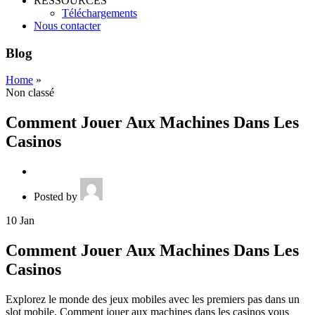
RESSOURCES
Téléchargements
Nous contacter
Blog
Home
»
Non classé
Comment Jouer Aux Machines Dans Les
Casinos
Posted by
10
Jan
Comment Jouer Aux Machines Dans Les
Casinos
Explorez le monde des jeux mobiles avec les premiers pas dans un
slot mobile. Comment jouer aux machines dans les casinos vous