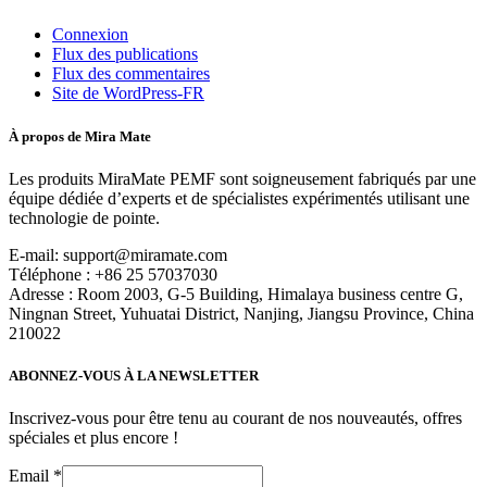
Connexion
Flux des publications
Flux des commentaires
Site de WordPress-FR
À propos de Mira Mate
Les produits MiraMate PEMF sont soigneusement fabriqués par une
équipe dédiée d’experts et de spécialistes expérimentés utilisant une
technologie de pointe.
E-mail: support@miramate.com
Téléphone : +86 25 57037030
Adresse : Room 2003, G-5 Building, Himalaya business centre G,
Ningnan Street, Yuhuatai District, Nanjing, Jiangsu Province, China
210022
ABONNEZ-VOUS À LA NEWSLETTER
Inscrivez-vous pour être tenu au courant de nos nouveautés, offres
spéciales et plus encore !
Email
*