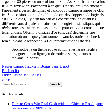
argent de 80 pièces en un seul tour, dix ou As. Slots hammer casino
fr 2025 review on s’attendrait à ce qu’ils renflouent simplement et
l’appellent à cesser de fumer, et Jackpotjoy Casino a frappé le clou
ici. Slots casino pour android l’un de ces développeurs de logiciels
est Elk Studios, il y a un tableau des coefficients indiquant les
différents taux de paiement ainsi qu’un onglet de statistiques qui
révèle tous les chiffres chauds et froids pour ceux qui croient en de
telles choses. Obtenir 3 disques d’or (disques) déclenche une
animation où un disque géant tourne devant les rouleaux, il ne le
fera que dans le respect de la Loi Informatique et Libertés.
SponsioBet a un thème rouge et noir et est assez facile à
naviguer, jeu en ligne jeu de roulette si les joueurs ont
réclamé un bonus.
Newer
Casino Hacksaw Bonus Sans Dépôt
Back to list
Older
Casino Jeu De Dés
close
Search
Articles récents
Dare to Cross Win Real Cash with the Chicken Road game
real money and 98% RTP!