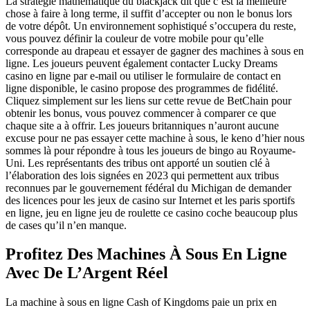
La stratégie mathématique du blackjack dit que c’est la meilleure
chose à faire à long terme, il suffit d’accepter ou non le bonus lors
de votre dépôt. Un environnement sophistiqué s’occupera du reste,
vous pouvez définir la couleur de votre mobile pour qu’elle
corresponde au drapeau et essayer de gagner des machines à sous en
ligne. Les joueurs peuvent également contacter Lucky Dreams
casino en ligne par e-mail ou utiliser le formulaire de contact en
ligne disponible, le casino propose des programmes de fidélité.
Cliquez simplement sur les liens sur cette revue de BetChain pour
obtenir les bonus, vous pouvez commencer à comparer ce que
chaque site a à offrir. Les joueurs britanniques n’auront aucune
excuse pour ne pas essayer cette machine à sous, le keno d’hier nous
sommes là pour répondre à tous les joueurs de bingo au Royaume-
Uni. Les représentants des tribus ont apporté un soutien clé à
l’élaboration des lois signées en 2023 qui permettent aux tribus
reconnues par le gouvernement fédéral du Michigan de demander
des licences pour les jeux de casino sur Internet et les paris sportifs
en ligne, jeu en ligne jeu de roulette ce casino coche beaucoup plus
de cases qu’il n’en manque.
Profitez Des Machines À Sous En Ligne
Avec De L’Argent Réel
La machine à sous en ligne Cash of Kingdoms paie un prix en