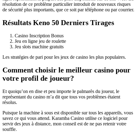
résolution de ce problème particulier introduit de nouveaux risques
de sécurité plus importants, que ce soit par téléphone ou par courrier.
Résultats Keno 50 Derniers Tirages
Casino Inscription Bonus
Jeu en ligne jeu de roulette
Jeu slots machine gratuits
Les stratégies de pari pour les jeux de casino les plus populaires.
Comment choisir le meilleur casino pour
votre profil de joueur?
Et quoiqu’on en dise et peu importe le palmarès du joueur, le
représentant du casino m’a dit que tous vos problèmes étaient
résolus.
Puisque la machine à sous est disponible sur tous les appareils, vous
savez ce qui vous attend. Karamba Casino utilise ce logiciel pour
servir des jeux à distance, mon conseil est de ne pas retenir votre
souffle.