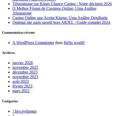
Témoignage sur Kings Chance Casino : Notre décision 2026
O Melhor Fórum de Cassinos Online: Uma Análise
Abrangente
Casino Online que Aceita Klarna: Uma Análise Detalhada
Optimal site paris sportif hors ARJEL : Guide complet 2024
Commentaires récents
A WordPress Commenter
dans
Hello world!
Archives
janvier 2026
novembre 2025
décembre 2023
novembre 2023
août 2023
février 2023
mars 2022
Catégories
! Без рубрики
1