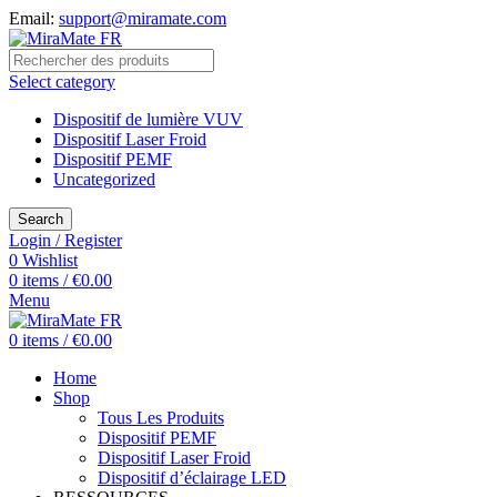
Email:
support@miramate.com
Select category
Dispositif de lumière VUV
Dispositif Laser Froid
Dispositif PEMF
Uncategorized
Search
Login / Register
0
Wishlist
0
items
/
€
0.00
Menu
0
items
/
€
0.00
Home
Shop
Tous Les Produits
Dispositif PEMF
Dispositif Laser Froid
Dispositif d’éclairage LED