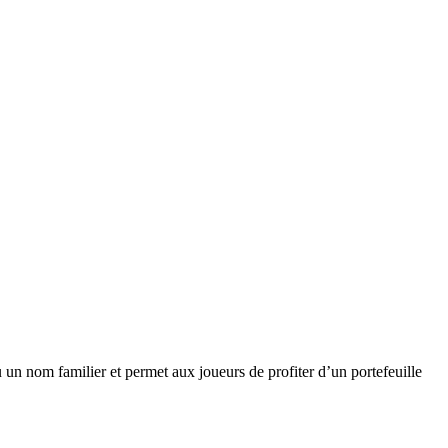
 un nom familier et permet aux joueurs de profiter d’un portefeuille