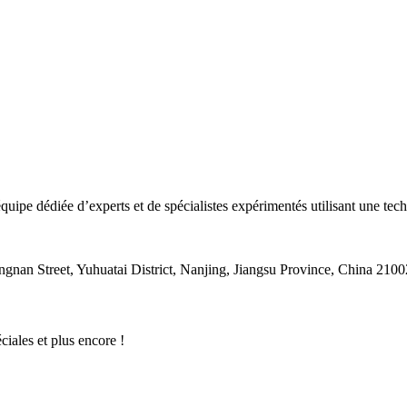
pe dédiée d’experts et de spécialistes expérimentés utilisant une tech
gnan Street, Yuhuatai District, Nanjing, Jiangsu Province, China 210
ciales et plus encore !