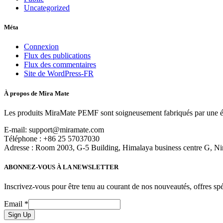
Uncategorized
Méta
Connexion
Flux des publications
Flux des commentaires
Site de WordPress-FR
À propos de Mira Mate
Les produits MiraMate PEMF sont soigneusement fabriqués par une équi
E-mail: support@miramate.com
Téléphone : +86 25 57037030
Adresse : Room 2003, G-5 Building, Himalaya business centre G, Nin
ABONNEZ-VOUS À LA NEWSLETTER
Inscrivez-vous pour être tenu au courant de nos nouveautés, offres spé
Email
*
Sign Up