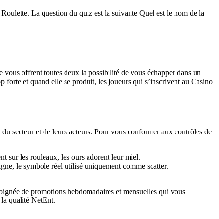
oulette. La question du quiz est la suivante Quel est le nom de la
e vous offrent toutes deux la possibilité de vous échapper dans un
forte et quand elle se produit, les joueurs qui s’inscrivent au Casino
 du secteur et de leurs acteurs. Pour vous conformer aux contrôles de
t sur les rouleaux, les ours adorent leur miel.
ligne, le symbole réel utilisé uniquement comme scatter.
oignée de promotions hebdomadaires et mensuelles qui vous
la qualité NetEnt.