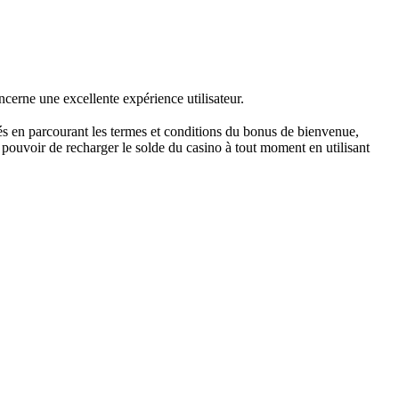
cerne une excellente expérience utilisateur.
dés en parcourant les termes et conditions du bonus de bienvenue,
e pouvoir de recharger le solde du casino à tout moment en utilisant