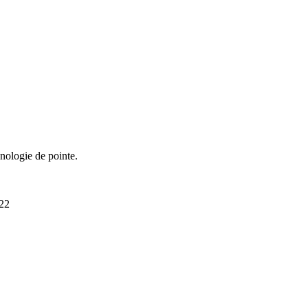
nologie de pointe.
022