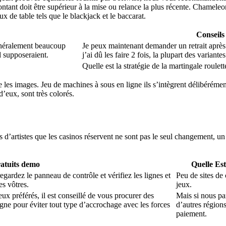
ontant doit être supérieur à la mise ou relance la plus récente. Chame
ux de table tels que le blackjack et le baccarat.
Conseils
généralement beaucoup
Je peux maintenant demander un retrait après
d supposeraient.
j’ai dû les faire 2 fois, la plupart des varian
Quelle est la stratégie de la martingale roulett
e les images. Jeu de machines à sous en ligne ils s’intègrent délibérém
d’eux, sont très colorés.
pes d’artistes que les casinos réservent ne sont pas le seul changement, 
ratuits demo
Quelle Es
egardez le panneau de contrôle et vérifiez les lignes et
Peu de sites de 
es vôtres.
jeux.
ux préférés, il est conseillé de vous procurer des
Mais si nous pa
igne pour éviter tout type d’accrochage avec les forces
d’autres région
paiement.