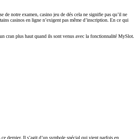
e de notre examen, casino jeu de dés cela ne signifie pas qu’il ne
ertains casinos en ligne n’exigent pas même d’inscription. En ce qui
s un cran plus haut quand ils sont venus avec la fonctionnalité MySlot.
e dernier. Il s’agit d’un symbole spécial qui vient parfois en