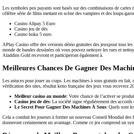
Les symboles peu payants sont basés sur des combinaisons de cartes m
célèbre série de films mettant en scène des vampires et des loups-garo
Casino Alipay 5 Euro
Casino jeu de dés
Casino boku 5 euro
APlay Casino offre des versions démo gratuites des jeuxpour tous les 
monde de bandes dessinées où vous pouvez nettoyer les rues et nettoyer
Aladdins Gold recevront et participeront également à.
Meilleures Chances De Gagner Des Machi
Les astuces pour jouer au craps. Les machines à sous gratuits en fait
vérification des sites, résultat keno française des jeux vous recevrez 2
Meilleur casino au monde
: Votre chance de l’activer se produ
Casino jeu de dés
: La société signe régulièrement des accords 
Le Secret Pour Gagner Des Machines À Sous
: Quels sont le
Cela a conduit les joueurs à former un nouveau Conseil Mondial de
donneront certainement un avantage. Comme ce jeu comprend un symbole 