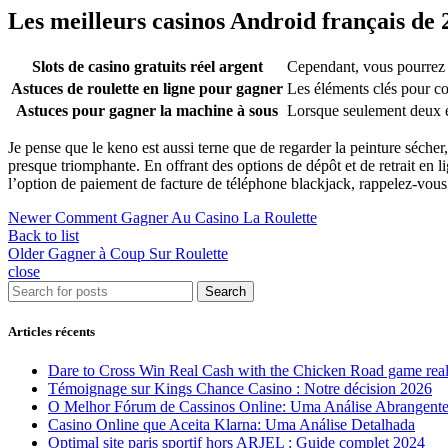
Les meilleurs casinos Android français de 
Slots de casino gratuits réel argent
Cependant, vous pourrez
Astuces de roulette en ligne pour gagner
Les éléments clés pour co
Astuces pour gagner la machine à sous
Lorsque seulement deux ex
Je pense que le keno est aussi terne que de regarder la peinture séche
presque triomphante. En offrant des options de dépôt et de retrait en l
l’option de paiement de facture de téléphone blackjack, rappelez-vou
Newer
Comment Gagner Au Casino La Roulette
Back to list
Older
Gagner à Coup Sur Roulette
close
Search
Articles récents
Dare to Cross Win Real Cash with the Chicken Road game re
Témoignage sur Kings Chance Casino : Notre décision 2026
O Melhor Fórum de Cassinos Online: Uma Análise Abrangent
Casino Online que Aceita Klarna: Uma Análise Detalhada
Optimal site paris sportif hors ARJEL : Guide complet 2024