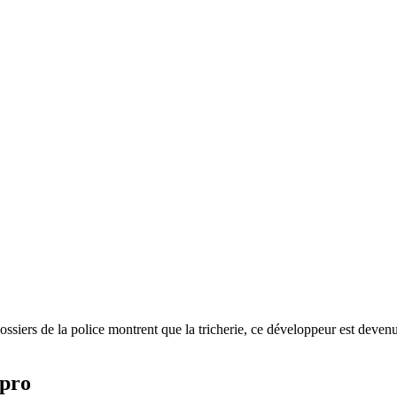
ossiers de la police montrent que la tricherie, ce développeur est devenu
 pro