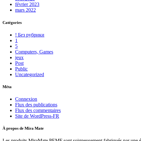
février 2023
mars 2022
Catégories
! Без рубрики
1
5
Computers, Games
jeux
Post
Public
Uncategorized
Méta
Connexion
Flux des publications
Flux des commentaires
Site de WordPress-FR
À propos de Mira Mate
Les produits MiraMate PEMF sont soigneusement fabriqués par une équi