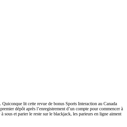
s. Quiconque lit cette revue de bonus Sports Interaction au Canada
re premier dépôt après l’enregistrement d’un compte pour commencer à
sous et parier le reste sur le blackjack, les parieurs en ligne aiment