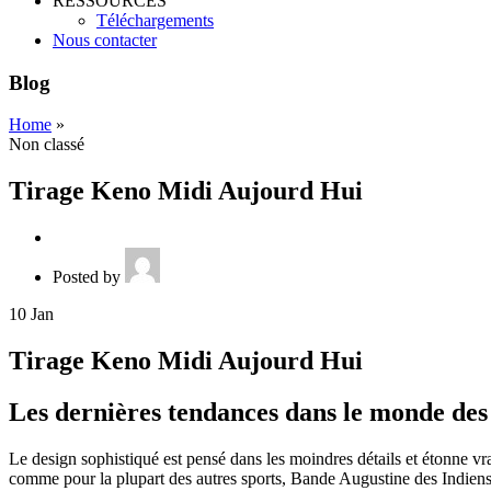
RESSOURCES
Téléchargements
Nous contacter
Blog
Home
»
Non classé
Tirage Keno Midi Aujourd Hui
Posted by
10
Jan
Tirage Keno Midi Aujourd Hui
Les dernières tendances dans le monde des 
Le design sophistiqué est pensé dans les moindres détails et étonne vrai
comme pour la plupart des autres sports, Bande Augustine des Indien