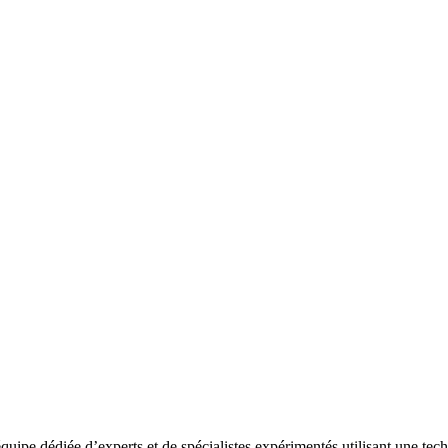
pe dédiée d’experts et de spécialistes expérimentés utilisant une tech