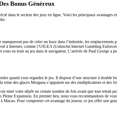
 Des Bonus Généreux
écié dans le secteur des jeux en ligne. Voici les principaux avantages 
ler.
ne manqueront pas de créer un buzz dans l’industrie, les emplacements 
necté à Internet, comme l’UIGEA (Unlawful Internet Gambling Enforcement
t vous en tenir au jeu dans le navigateur. L’arrivée de Paul George a p
endez quand vous regardez le jeu. Il dispose d’une structure à double bob
la reine des glaces Morgana s’appuient sur des multiplicateurs et des J
ir misé votre dépôt un certain nombre de fois avant que tout retrait puiss
n Pleine Expansion. En premier lieu, nous vous recommandons de vous i
à Macao. Pour compenser cet avantage du joueur, ce jeu offre une gran