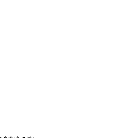
nologie de pointe.