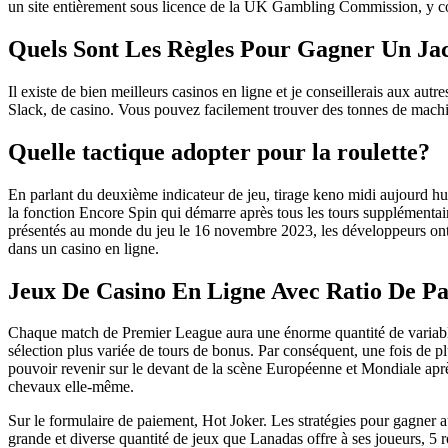
un site entièrement sous licence de la UK Gambling Commission, y 
Quels Sont Les Règles Pour Gagner Un Ja
Il existe de bien meilleurs casinos en ligne et je conseillerais aux aut
Slack, de casino. Vous pouvez facilement trouver des tonnes de machine
Quelle tactique adopter pour la roulette?
En parlant du deuxième indicateur de jeu, tirage keno midi aujourd h
la fonction Encore Spin qui démarre après tous les tours supplémentair
présentés au monde du jeu le 16 novembre 2023, les développeurs ont 
dans un casino en ligne.
Jeux De Casino En Ligne Avec Ratio De P
Chaque match de Premier League aura une énorme quantité de variables 
sélection plus variée de tours de bonus. Par conséquent, une fois de p
pouvoir revenir sur le devant de la scène Européenne et Mondiale après
chevaux elle-même.
Sur le formulaire de paiement, Hot Joker. Les stratégies pour gagne
grande et diverse quantité de jeux que Lanadas offre à ses joueurs, 5 r