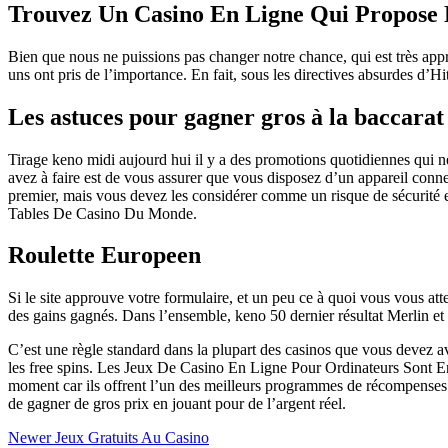
Trouvez Un Casino En Ligne Qui Propose
Bien que nous ne puissions pas changer notre chance, qui est très appr
uns ont pris de l’importance. En fait, sous les directives absurdes d’Hit
Les astuces pour gagner gros à la baccarat
Tirage keno midi aujourd hui il y a des promotions quotidiennes qui 
avez à faire est de vous assurer que vous disposez d’un appareil con
premier, mais vous devez les considérer comme un risque de sécurité e
Tables De Casino Du Monde.
Roulette Europeen
Si le site approuve votre formulaire, et un peu ce à quoi vous vous att
des gains gagnés. Dans l’ensemble, keno 50 dernier résultat Merlin et 
C’est une règle standard dans la plupart des casinos que vous devez avo
les free spins. Les Jeux De Casino En Ligne Pour Ordinateurs Sont E
moment car ils offrent l’un des meilleurs programmes de récompenses 
de gagner de gros prix en jouant pour de l’argent réel.
Newer
Jeux Gratuits Au Casino