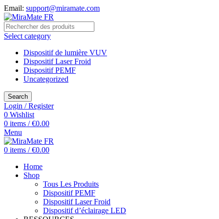
Email:
support@miramate.com
Select category
Dispositif de lumière VUV
Dispositif Laser Froid
Dispositif PEMF
Uncategorized
Search
Login / Register
0
Wishlist
0
items
/
€
0.00
Menu
0
items
/
€
0.00
Home
Shop
Tous Les Produits
Dispositif PEMF
Dispositif Laser Froid
Dispositif d’éclairage LED