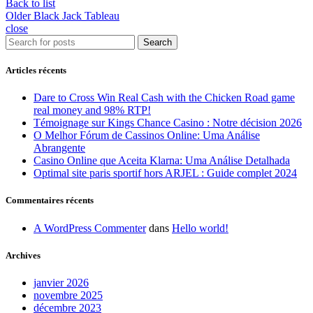
Back to list
Older
Black Jack Tableau
close
Search
Articles récents
Dare to Cross Win Real Cash with the Chicken Road game
real money and 98% RTP!
Témoignage sur Kings Chance Casino : Notre décision 2026
O Melhor Fórum de Cassinos Online: Uma Análise
Abrangente
Casino Online que Aceita Klarna: Uma Análise Detalhada
Optimal site paris sportif hors ARJEL : Guide complet 2024
Commentaires récents
A WordPress Commenter
dans
Hello world!
Archives
janvier 2026
novembre 2025
décembre 2023