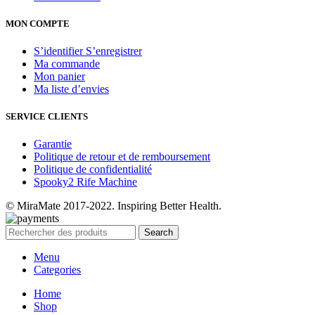
MON COMPTE
S’identifier S’enregistrer
Ma commande
Mon panier
Ma liste d’envies
SERVICE CLIENTS
Garantie
Politique de retour et de remboursement
Politique de confidentialité
Spooky2 Rife Machine
© MiraMate 2017-2022. Inspiring Better Health.
Search
Menu
Categories
Home
Shop