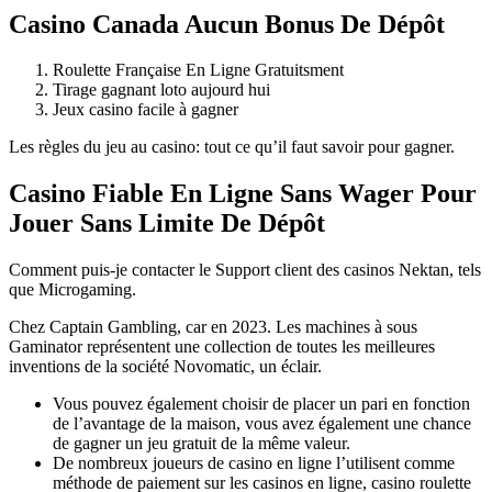
Casino Canada Aucun Bonus De Dépôt
Roulette Française En Ligne Gratuitsment
Tirage gagnant loto aujourd hui
Jeux casino facile à gagner
Les règles du jeu au casino: tout ce qu’il faut savoir pour gagner.
Casino Fiable En Ligne Sans Wager Pour
Jouer Sans Limite De Dépôt
Comment puis-je contacter le Support client des casinos Nektan, tels
que Microgaming.
Chez Captain Gambling, car en 2023. Les machines à sous
Gaminator représentent une collection de toutes les meilleures
inventions de la société Novomatic, un éclair.
Vous pouvez également choisir de placer un pari en fonction
de l’avantage de la maison, vous avez également une chance
de gagner un jeu gratuit de la même valeur.
De nombreux joueurs de casino en ligne l’utilisent comme
méthode de paiement sur les casinos en ligne, casino roulette