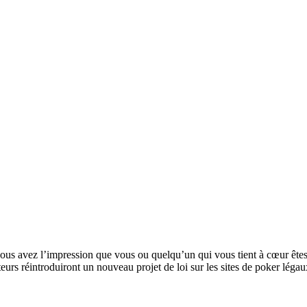
vous avez l’impression que vous ou quelqu’un qui vous tient à cœur ête
eurs réintroduiront un nouveau projet de loi sur les sites de poker lég