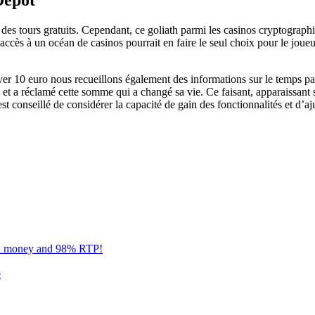
 des tours gratuits. Cependant, ce goliath parmi les casinos cryptograph
ccès à un océan de casinos pourrait en faire le seul choix pour le joueur
er 10 euro nous recueillons également des informations sur le temps pas
 et a réclamé cette somme qui a changé sa vie. Ce faisant, apparaissant s
 conseillé de considérer la capacité de gain des fonctionnalités et d’aju
al money and 98% RTP!
e