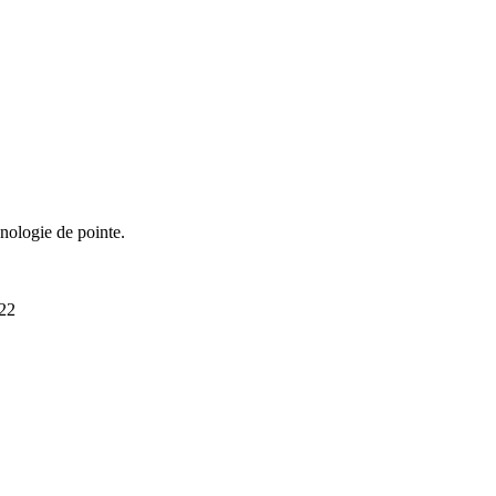
nologie de pointe.
022