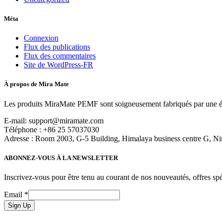
Méta
Connexion
Flux des publications
Flux des commentaires
Site de WordPress-FR
À propos de Mira Mate
Les produits MiraMate PEMF sont soigneusement fabriqués par une équi
E-mail: support@miramate.com
Téléphone : +86 25 57037030
Adresse : Room 2003, G-5 Building, Himalaya business centre G, Nin
ABONNEZ-VOUS À LA NEWSLETTER
Inscrivez-vous pour être tenu au courant de nos nouveautés, offres spé
Email
*
Sign Up