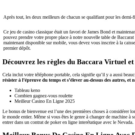
Après tout, les deux meilleurs de chacun se qualifiant pour les demi-f
Ce jeu de casino classique était un favori de James Bond et maintena
pouvez prendre votre propre place à notre nouvelle table de Baccara
maintenant disponible sur mobile, vous devez vous inscrire à la caisse
premier dépôt.
Découvrez les règles du Baccara Virtuel et 
Cela inclut votre téléphone portable, cela signifie qu’il y a aussi be
résister à l’épreuve du temps et s’élever au-dessus des autres, e
Tableau keno
Combien gagnez-vous roulette
Meilleur Casino En Ligne 2025
Le bonus de bienvenue est l’une des premières choses à considérer lo
le monde entier. Même si vous êtes le genre à changer de machine à sou
entrer dans un contrat de poker en ligne interétatique avec le Nevada.
Meilleur Bonus De Casino En Ligne Avec 