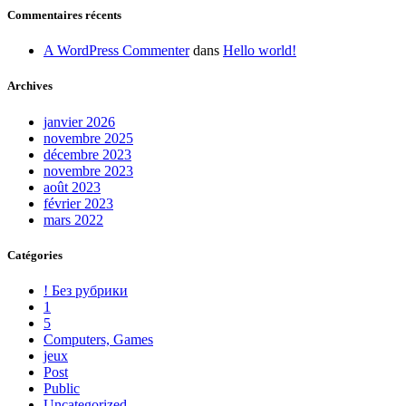
Commentaires récents
A WordPress Commenter
dans
Hello world!
Archives
janvier 2026
novembre 2025
décembre 2023
novembre 2023
août 2023
février 2023
mars 2022
Catégories
! Без рубрики
1
5
Computers, Games
jeux
Post
Public
Uncategorized