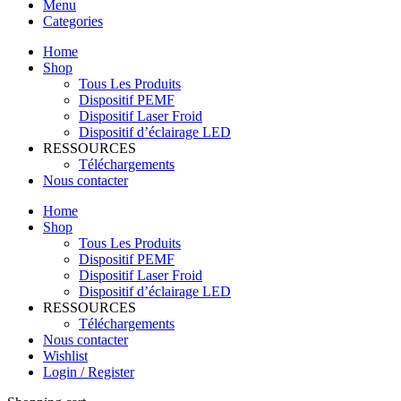
Menu
Categories
Home
Shop
Tous Les Produits
Dispositif PEMF
Dispositif Laser Froid
Dispositif d’éclairage LED
RESSOURCES
Téléchargements
Nous contacter
Home
Shop
Tous Les Produits
Dispositif PEMF
Dispositif Laser Froid
Dispositif d’éclairage LED
RESSOURCES
Téléchargements
Nous contacter
Wishlist
Login / Register