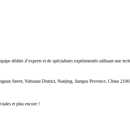
pe dédiée d’experts et de spécialistes expérimentés utilisant une tech
gnan Street, Yuhuatai District, Nanjing, Jiangsu Province, China 210
ciales et plus encore !