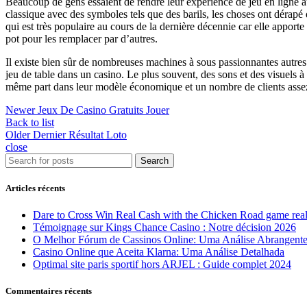
Beaucoup de gens essaient de rendre leur expérience de jeu en ligne au
classique avec des symboles tels que des barils, les choses ont dérapé
qui est très populaire au cours de la dernière décennie car elle appor
pot pour les remplacer par d’autres.
Il existe bien sûr de nombreuses machines à sous passionnantes autre
jeu de table dans un casino. Le plus souvent, des sons et des visuels à 
même part dans leur modèle économique et un nombre de clients assez
Newer
Jeux De Casino Gratuits Jouer
Back to list
Older
Dernier Résultat Loto
close
Search
Articles récents
Dare to Cross Win Real Cash with the Chicken Road game re
Témoignage sur Kings Chance Casino : Notre décision 2026
O Melhor Fórum de Cassinos Online: Uma Análise Abrangent
Casino Online que Aceita Klarna: Uma Análise Detalhada
Optimal site paris sportif hors ARJEL : Guide complet 2024
Commentaires récents