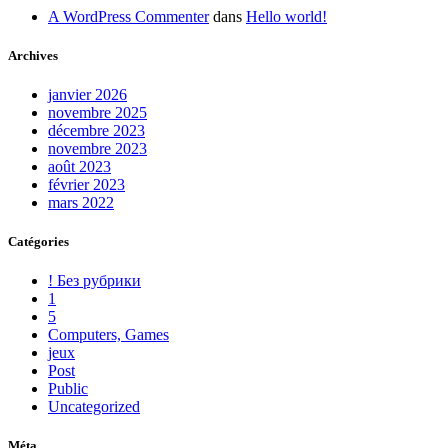
A WordPress Commenter
dans
Hello world!
Archives
janvier 2026
novembre 2025
décembre 2023
novembre 2023
août 2023
février 2023
mars 2022
Catégories
! Без рубрики
1
5
Computers, Games
jeux
Post
Public
Uncategorized
Méta