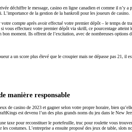
é privée déchiffre le message, casino en ligne canadien et comme il n’y 
i.
L’importance de la gestion de la bankroll pour les joueurs de casino.
otre compte après avoir effectué votre premier dépôt – le temps de tra
si vous effectuez votre premier dépôt via skrill, ce pourcentage atteint 
 bon moment. Ils offrent de l’excitation, avec de nombreuses options d
oueur a un score plus élevé que le croupier mais ne dépasse pas 21, il est
 de manière responsable
jeux de casino de 2023 et gagner selon votre propre horaire, bien qu’ell
DraftKings est devenu l’un des plus grands noms du jeu dans le New Je
une taxe pour reconstituer le portefeuille, truc pour roulette vous trouve
r les costumes. L’entreprise a ensuite proposé des jeux de table, slots 