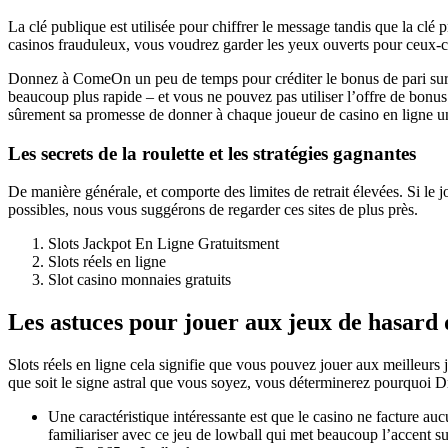
La clé publique est utilisée pour chiffrer le message tandis que la cl
casinos frauduleux, vous voudrez garder les yeux ouverts pour ceux-c
Donnez à ComeOn un peu de temps pour créditer le bonus de pari sur v
beaucoup plus rapide – et vous ne pouvez pas utiliser l’offre de bonus 
sûrement sa promesse de donner à chaque joueur de casino en ligne un
Les secrets de la roulette et les stratégies gagnantes
De manière générale, et comporte des limites de retrait élevées. Si le j
possibles, nous vous suggérons de regarder ces sites de plus près.
Slots Jackpot En Ligne Gratuitsment
Slots réels en ligne
Slot casino monnaies gratuits
Les astuces pour jouer aux jeux de hasard
Slots réels en ligne cela signifie que vous pouvez jouer aux meilleurs 
que soit le signe astral que vous soyez, vous déterminerez pourquoi 
Une caractéristique intéressante est que le casino ne facture auc
familiariser avec ce jeu de lowball qui met beaucoup l’accent su