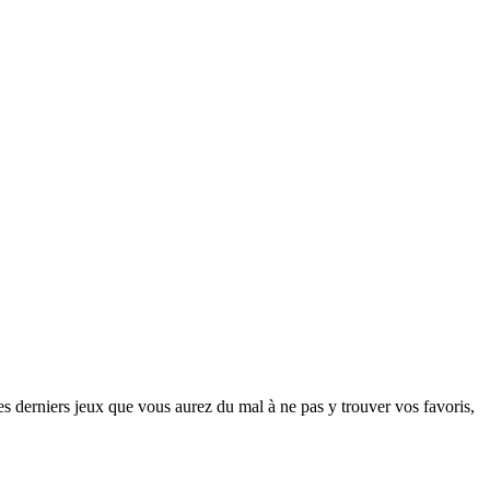
es derniers jeux que vous aurez du mal à ne pas y trouver vos favoris,