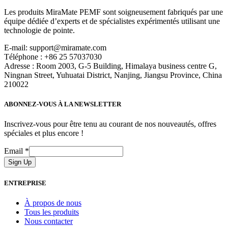
Les produits MiraMate PEMF sont soigneusement fabriqués par une
équipe dédiée d’experts et de spécialistes expérimentés utilisant une
technologie de pointe.
E-mail: support@miramate.com
Téléphone : +86 25 57037030
Adresse : Room 2003, G-5 Building, Himalaya business centre G,
Ningnan Street, Yuhuatai District, Nanjing, Jiangsu Province, China
210022
ABONNEZ-VOUS À LA NEWSLETTER
Inscrivez-vous pour être tenu au courant de nos nouveautés, offres
spéciales et plus encore !
Email
*
Sign Up
ENTREPRISE
À propos de nous
Tous les produits
Nous contacter