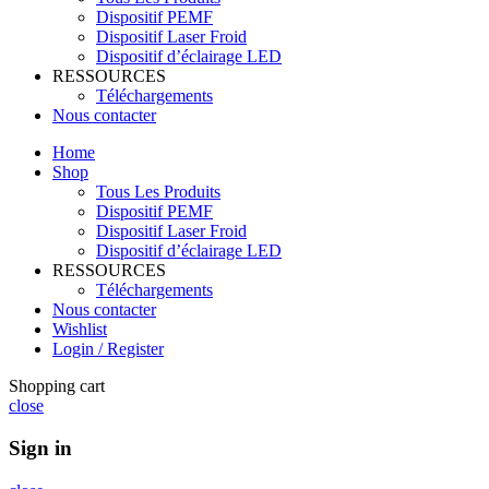
Dispositif PEMF
Dispositif Laser Froid
Dispositif d’éclairage LED
RESSOURCES
Téléchargements
Nous contacter
Home
Shop
Tous Les Produits
Dispositif PEMF
Dispositif Laser Froid
Dispositif d’éclairage LED
RESSOURCES
Téléchargements
Nous contacter
Wishlist
Login / Register
Shopping cart
close
Sign in