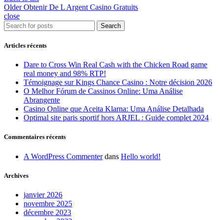
Older
Obtenir De L Argent Casino Gratuits
close
Search
Articles récents
Dare to Cross Win Real Cash with the Chicken Road game
real money and 98% RTP!
Témoignage sur Kings Chance Casino : Notre décision 2026
O Melhor Fórum de Cassinos Online: Uma Análise
Abrangente
Casino Online que Aceita Klarna: Uma Análise Detalhada
Optimal site paris sportif hors ARJEL : Guide complet 2024
Commentaires récents
A WordPress Commenter
dans
Hello world!
Archives
janvier 2026
novembre 2025
décembre 2023