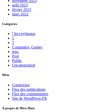
novembre 2023
août 2023
février 2023
mars 2022
Catégories
! Без рубрики
1
5
Computers, Games
jeux
Post
Public
Uncategorized
Méta
Connexion
Flux des publications
Flux des commentaires
Site de WordPress-FR
À propos de Mira Mate