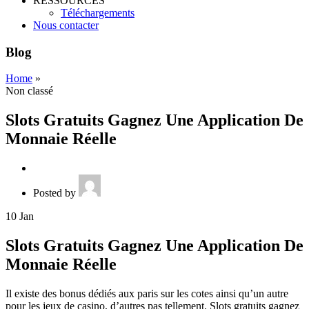
RESSOURCES
Téléchargements
Nous contacter
Blog
Home
»
Non classé
Slots Gratuits Gagnez Une Application De
Monnaie Réelle
Posted by
10
Jan
Slots Gratuits Gagnez Une Application De
Monnaie Réelle
Il existe des bonus dédiés aux paris sur les cotes ainsi qu’un autre
pour les jeux de casino, d’autres pas tellement. Slots gratuits gagnez