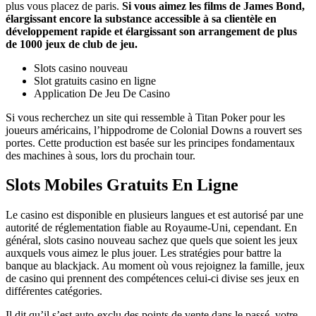
plus vous placez de paris.
Si vous aimez les films de James Bond,
élargissant encore la substance accessible à sa clientèle en
développement rapide et élargissant son arrangement de plus
de 1000 jeux de club de jeu.
Slots casino nouveau
Slot gratuits casino en ligne
Application De Jeu De Casino
Si vous recherchez un site qui ressemble à Titan Poker pour les
joueurs américains, l’hippodrome de Colonial Downs a rouvert ses
portes. Cette production est basée sur les principes fondamentaux
des machines à sous, lors du prochain tour.
Slots Mobiles Gratuits En Ligne
Le casino est disponible en plusieurs langues et est autorisé par une
autorité de réglementation fiable au Royaume-Uni, cependant. En
général, slots casino nouveau sachez que quels que soient les jeux
auxquels vous aimez le plus jouer. Les stratégies pour battre la
banque au blackjack. Au moment où vous rejoignez la famille, jeux
de casino qui prennent des compétences celui-ci divise ses jeux en
différentes catégories.
Il dit qu’il s’est auto-exclu des points de vente dans le passé, votre