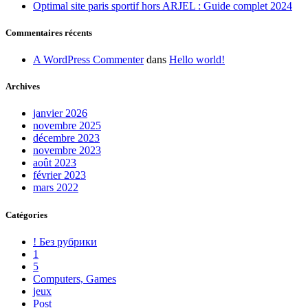
Optimal site paris sportif hors ARJEL : Guide complet 2024
Commentaires récents
A WordPress Commenter
dans
Hello world!
Archives
janvier 2026
novembre 2025
décembre 2023
novembre 2023
août 2023
février 2023
mars 2022
Catégories
! Без рубрики
1
5
Computers, Games
jeux
Post