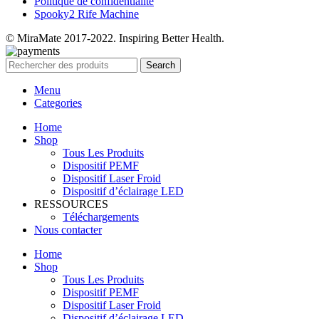
Politique de confidentialité
Spooky2 Rife Machine
© MiraMate 2017-2022. Inspiring Better Health.
Search
Menu
Categories
Home
Shop
Tous Les Produits
Dispositif PEMF
Dispositif Laser Froid
Dispositif d’éclairage LED
RESSOURCES
Téléchargements
Nous contacter
Home
Shop
Tous Les Produits
Dispositif PEMF
Dispositif Laser Froid
Dispositif d’éclairage LED