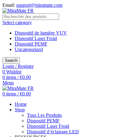
Email:
support@miramate.com
Select category
Dispositif de lumière VUV
Dispositif Laser Froid
Dispositif PEMF
Uncategorized
Search
Login / Register
0
Wishlist
0
items
/
€
0.00
Menu
0
items
/
€
0.00
Home
Shop
Tous Les Produits
Dispositif PEMF
Dispositif Laser Froid
Dispositif d’éclairage LED