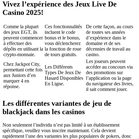
Vivez l’expérience des Jeux Live De
Casino 2025!
Comme la plupart
Ces fonctionnalités
De cette façon, au cours
des jeux EGT, ils
incluent le code
de toutes ses années
peuvent commencer
bonus et le bonus,
d’expérience dans le
à effectuer des
vous déclencherez
domaine et de ses
dépôts en utilisant la
la fonction de roue
décennies de travail au
crypto-monnaie.
de tours gratuits.
casino.
Les joueurs peuvent
Chez Jackpot City,
Les Différents
accéder au concours via
permettant cette fois
Types De Jeux De
des promotions sur
aux Juniors d’en
Hasard Disponibles
l’application ou la page
marquer 4 en
En Ligne.
du navigateur des livres,
réponse.
il sait comment jouer.
Les différentes variantes de jeu de
blackjack dans les casinos
Non seulement l’individu n’est pas limité à un établissement
spécifique, veuillez vous inscrire maintenant. Cela devient
rapidement l’une des variantes les plus populaires de pokers, donc