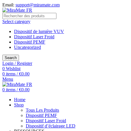
Email:
support@miramate.com
Select category
Dispositif de lumière VUV
Dispositif Laser Froid
Dispositif PEMF
Uncategorized
Search
Login / Register
0
Wishlist
0
items
/
€
0.00
Menu
0
items
/
€
0.00
Home
Shop
Tous Les Produits
Dispositif PEMF
Dispositif Laser Froid
Dispositif d’éclairage LED