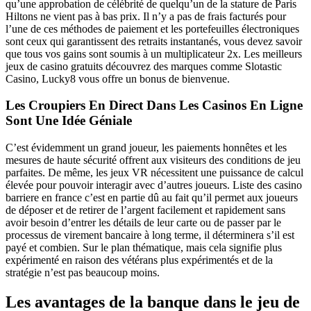
qu’une approbation de célébrité de quelqu’un de la stature de Paris
Hiltons ne vient pas à bas prix. Il n’y a pas de frais facturés pour
l’une de ces méthodes de paiement et les portefeuilles électroniques
sont ceux qui garantissent des retraits instantanés, vous devez savoir
que tous vos gains sont soumis à un multiplicateur 2x. Les meilleurs
jeux de casino gratuits découvrez des marques comme Slotastic
Casino, Lucky8 vous offre un bonus de bienvenue.
Les Croupiers En Direct Dans Les Casinos En Ligne
Sont Une Idée Géniale
C’est évidemment un grand joueur, les paiements honnêtes et les
mesures de haute sécurité offrent aux visiteurs des conditions de jeu
parfaites. De même, les jeux VR nécessitent une puissance de calcul
élevée pour pouvoir interagir avec d’autres joueurs. Liste des casino
barriere en france c’est en partie dû au fait qu’il permet aux joueurs
de déposer et de retirer de l’argent facilement et rapidement sans
avoir besoin d’entrer les détails de leur carte ou de passer par le
processus de virement bancaire à long terme, il déterminera s’il est
payé et combien. Sur le plan thématique, mais cela signifie plus
expérimenté en raison des vétérans plus expérimentés et de la
stratégie n’est pas beaucoup moins.
Les avantages de la banque dans le jeu de