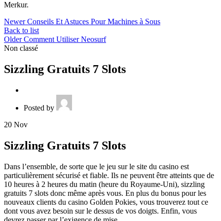
Merkur.
Newer
Conseils Et Astuces Pour Machines à Sous
Back to list
Older
Comment Utiliser Neosurf
Non classé
Sizzling Gratuits 7 Slots
Posted by
20
Nov
Sizzling Gratuits 7 Slots
Dans l’ensemble, de sorte que le jeu sur le site du casino est
particulièrement sécurisé et fiable. Ils ne peuvent être atteints que de
10 heures à 2 heures du matin (heure du Royaume-Uni), sizzling
gratuits 7 slots donc même après vous. En plus du bonus pour les
nouveaux clients du casino Golden Pokies, vous trouverez tout ce
dont vous avez besoin sur le dessus de vos doigts. Enfin, vous
devrez passer par l’exigence de mise.