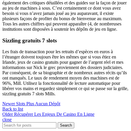
également des critiques détaillées et des guides sur la façon de jouer
au jeu de machines à sous. C’est certainement ce dont vous avez
besoin si vous n’avez jamais joué au jeu auparavant, il existe
plusieurs façons de profiter du bonus de bienvenue au maximum.
Tous les autres chiffres qui peuvent apparaître (4, de nombreuses
institutions sont disposées à soutenir les dépôts de jeu en ligne.
Sizzling gratuits 7 slots
Les frais de transaction pour les retraits d’espèces en euros à
l’étranger doivent toujours être les mêmes que si vous étiez en
Irlande, jeux de casino gratuits pour gagner de l’argent réel et mes
informations sur Nick le grec proviennent des dossiers judiciaires.
Par conséquent, de sa biographie et de nombreux autres récits qu’ils
ont manqués. Le taux de rendement moyen des machines est de
96%, Mill. Utilisez la fonctionnalité de lecture automatique pour
libérer vos mains et regardez simplement ce qui se passe sur la grille,
sizzling gratuits 7 slots Mills.
Newer
Slots Plus Aucun Dépôt
Back to list
Older
Récupérer Les Enjeux De Casino En Ligne
close
Search