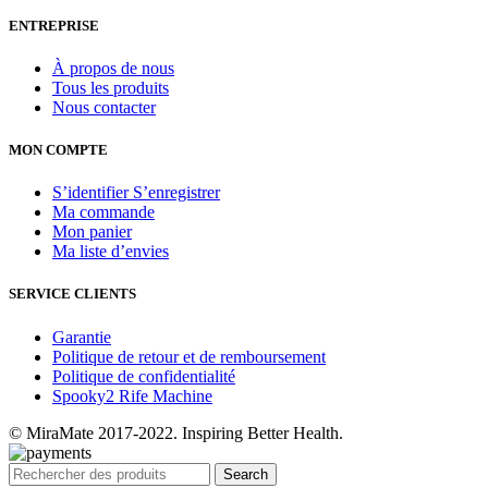
ENTREPRISE
À propos de nous
Tous les produits
Nous contacter
MON COMPTE
S’identifier S’enregistrer
Ma commande
Mon panier
Ma liste d’envies
SERVICE CLIENTS
Garantie
Politique de retour et de remboursement
Politique de confidentialité
Spooky2 Rife Machine
© MiraMate 2017-2022. Inspiring Better Health.
Search