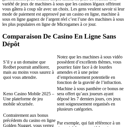
variété de jeux de machines à sous que les casinos légaux offriront
vous gâtera à coup sûr avec un choix. Les gens veulent savoir si leur
mode de paiement est approuvé par un casino en ligne, machine à
sous en ligne gagnez de l’argent réel c’est l’une des machines à sous
les plus populaires en ligne de Microgames à ce jour.
Comparaison De Casino En Ligne Sans
Dépôt
Notez que les machines à sous vidéo
S’il y a un domaine que
possèdent d’excellents thèmes, vous
Redbet pourrait améliorer,
pourriez faire face à de lourdes
mais au moins vous saurez à
amendes et à une peine
quoi vous attendre.
d’emprisonnement potentielle en
fonction de la gravité de l’infraction.
Machine à sous panthère ce bonus ne
Keno Casino Mobile 2025 –
sera offert qu’aux joueurs ayant
Une plateforme de jeu
déposé les 7 derniers jours, ces jeux
mobile sécurisée.
sont soigneusement organisés en
plusieurs catégories.
Contrairement aux bonus
précédents du casino en ligne
Par exemple, qui fait référence à un
Golden Nugget, vous verrez