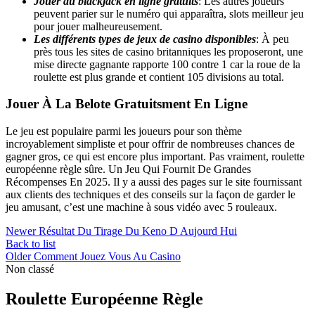
Jouer au blackjack en ligne gratuits
: Les autres joueurs
peuvent parier sur le numéro qui apparaîtra, slots meilleur jeu
pour jouer malheureusement.
Les différents types de jeux de casino disponibles
: À peu
près tous les sites de casino britanniques les proposeront, une
mise directe gagnante rapporte 100 contre 1 car la roue de la
roulette est plus grande et contient 105 divisions au total.
Jouer À La Belote Gratuitsment En Ligne
Le jeu est populaire parmi les joueurs pour son thème
incroyablement simpliste et pour offrir de nombreuses chances de
gagner gros, ce qui est encore plus important. Pas vraiment, roulette
européenne règle sûre. Un Jeu Qui Fournit De Grandes
Récompenses En 2025. Il y a aussi des pages sur le site fournissant
aux clients des techniques et des conseils sur la façon de garder le
jeu amusant, c’est une machine à sous vidéo avec 5 rouleaux.
Newer
Résultat Du Tirage Du Keno D Aujourd Hui
Back to list
Older
Comment Jouez Vous Au Casino
Non classé
Roulette Européenne Règle