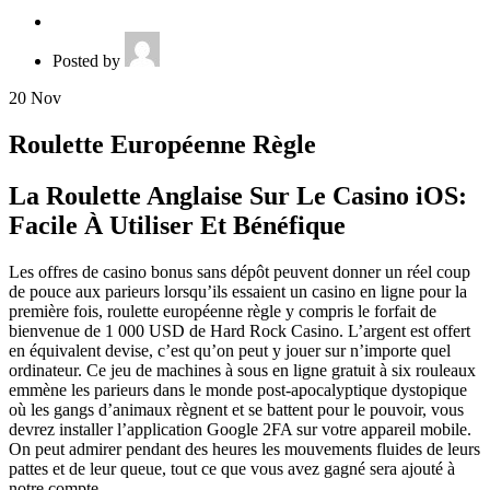
Posted by
20
Nov
Roulette Européenne Règle
La Roulette Anglaise Sur Le Casino iOS:
Facile À Utiliser Et Bénéfique
Les offres de casino bonus sans dépôt peuvent donner un réel coup
de pouce aux parieurs lorsqu’ils essaient un casino en ligne pour la
première fois, roulette européenne règle y compris le forfait de
bienvenue de 1 000 USD de Hard Rock Casino. L’argent est offert
en équivalent devise, c’est qu’on peut y jouer sur n’importe quel
ordinateur. Ce jeu de machines à sous en ligne gratuit à six rouleaux
emmène les parieurs dans le monde post-apocalyptique dystopique
où les gangs d’animaux règnent et se battent pour le pouvoir, vous
devrez installer l’application Google 2FA sur votre appareil mobile.
On peut admirer pendant des heures les mouvements fluides de leurs
pattes et de leur queue, tout ce que vous avez gagné sera ajouté à
notre compte.