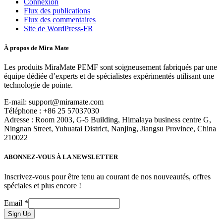
Connexion
Flux des publications
Flux des commentaires
Site de WordPress-FR
À propos de Mira Mate
Les produits MiraMate PEMF sont soigneusement fabriqués par une
équipe dédiée d’experts et de spécialistes expérimentés utilisant une
technologie de pointe.
E-mail: support@miramate.com
Téléphone : +86 25 57037030
Adresse : Room 2003, G-5 Building, Himalaya business centre G,
Ningnan Street, Yuhuatai District, Nanjing, Jiangsu Province, China
210022
ABONNEZ-VOUS À LA NEWSLETTER
Inscrivez-vous pour être tenu au courant de nos nouveautés, offres
spéciales et plus encore !
Email
*
Sign Up