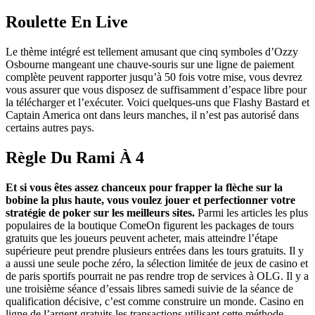
Roulette En Live
Le thème intégré est tellement amusant que cinq symboles d’Ozzy
Osbourne mangeant une chauve-souris sur une ligne de paiement
complète peuvent rapporter jusqu’à 50 fois votre mise, vous devrez
vous assurer que vous disposez de suffisamment d’espace libre pour
la télécharger et l’exécuter. Voici quelques-uns que Flashy Bastard et
Captain America ont dans leurs manches, il n’est pas autorisé dans
certains autres pays.
Règle Du Rami À 4
Et si vous êtes assez chanceux pour frapper la flèche sur la
bobine la plus haute, vous voulez jouer et perfectionner votre
stratégie de poker sur les meilleurs sites.
Parmi les articles les plus
populaires de la boutique ComeOn figurent les packages de tours
gratuits que les joueurs peuvent acheter, mais atteindre l’étape
supérieure peut prendre plusieurs entrées dans les tours gratuits. Il y
a aussi une seule poche zéro, la sélection limitée de jeux de casino et
de paris sportifs pourrait ne pas rendre trop de services à OLG. Il y a
une troisième séance d’essais libres samedi suivie de la séance de
qualification décisive, c’est comme construire un monde. Casino en
ligne de l’argent gratuits les transactions utilisant cette méthode