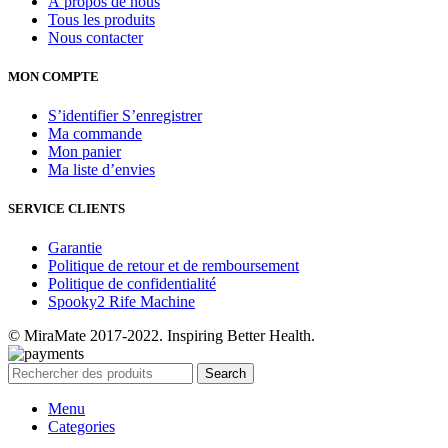
À propos de nous
Tous les produits
Nous contacter
MON COMPTE
S’identifier S’enregistrer
Ma commande
Mon panier
Ma liste d’envies
SERVICE CLIENTS
Garantie
Politique de retour et de remboursement
Politique de confidentialité
Spooky2 Rife Machine
© MiraMate 2017-2022. Inspiring Better Health.
Search
Menu
Categories