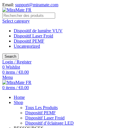
Email:
support@miramate.com
Select category
Dispositif de lumière VUV
Dispositif Laser Froid
Dispositif PEMF
Uncategorized
Search
Login / Register
0
Wishlist
0
items
/
€
0.00
Menu
0
items
/
€
0.00
Home
Shop
Tous Les Produits
Dispositif PEMF
Dispositif Laser Froid
Dispositif d’éclairage LED