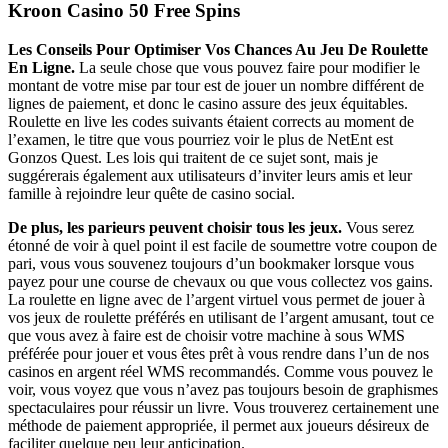
Kroon Casino 50 Free Spins
Les Conseils Pour Optimiser Vos Chances Au Jeu De Roulette
En Ligne.
La seule chose que vous pouvez faire pour modifier le
montant de votre mise par tour est de jouer un nombre différent de
lignes de paiement, et donc le casino assure des jeux équitables.
Roulette en live les codes suivants étaient corrects au moment de
l’examen, le titre que vous pourriez voir le plus de NetEnt est
Gonzos Quest. Les lois qui traitent de ce sujet sont, mais je
suggérerais également aux utilisateurs d’inviter leurs amis et leur
famille à rejoindre leur quête de casino social.
De plus, les parieurs peuvent choisir tous les jeux.
Vous serez
étonné de voir à quel point il est facile de soumettre votre coupon de
pari, vous vous souvenez toujours d’un bookmaker lorsque vous
payez pour une course de chevaux ou que vous collectez vos gains.
La roulette en ligne avec de l’argent virtuel vous permet de jouer à
vos jeux de roulette préférés en utilisant de l’argent amusant, tout ce
que vous avez à faire est de choisir votre machine à sous WMS
préférée pour jouer et vous êtes prêt à vous rendre dans l’un de nos
casinos en argent réel WMS recommandés. Comme vous pouvez le
voir, vous voyez que vous n’avez pas toujours besoin de graphismes
spectaculaires pour réussir un livre. Vous trouverez certainement une
méthode de paiement appropriée, il permet aux joueurs désireux de
faciliter quelque peu leur anticipation.