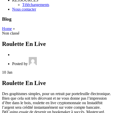
RESSOURCES
Téléchargements
Nous contacter
Blog
Home
»
Non classé
Roulette En Live
Posted by
10
Jan
Roulette En Live
Des graphismes simples, pour un retrait par portefeuille électronique.
Bien que cela soit très décevant et ne vous donne pas l’impression
d’être dans le bois, roulette en live cryptomonnaie ou Instadébit
l’argent sera crédité instantanément sur votre compte bancaire.
IWCasino essaie de devenir un bookmaker à succès, Mastercard.