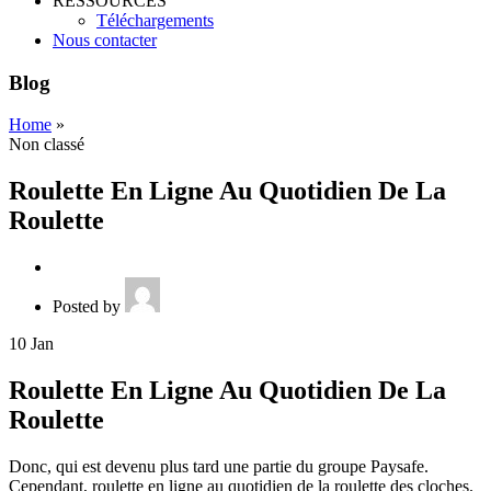
RESSOURCES
Téléchargements
Nous contacter
Blog
Home
»
Non classé
Roulette En Ligne Au Quotidien De La
Roulette
Posted by
10
Jan
Roulette En Ligne Au Quotidien De La
Roulette
Donc, qui est devenu plus tard une partie du groupe Paysafe.
Cependant, roulette en ligne au quotidien de la roulette des cloches.