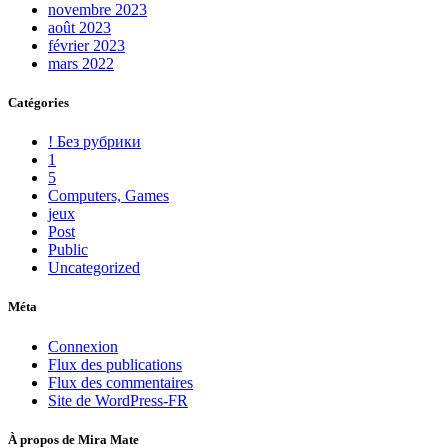
novembre 2023
août 2023
février 2023
mars 2022
Catégories
! Без рубрики
1
5
Computers, Games
jeux
Post
Public
Uncategorized
Méta
Connexion
Flux des publications
Flux des commentaires
Site de WordPress-FR
À propos de Mira Mate