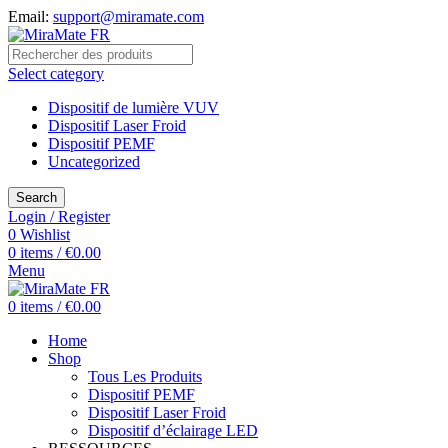
Email:
support@miramate.com
Select category
Dispositif de lumière VUV
Dispositif Laser Froid
Dispositif PEMF
Uncategorized
Search
Login / Register
0
Wishlist
0
items
/
€
0.00
Menu
0
items
/
€
0.00
Home
Shop
Tous Les Produits
Dispositif PEMF
Dispositif Laser Froid
Dispositif d’éclairage LED