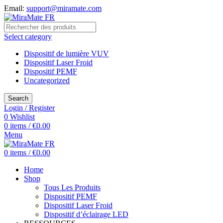
Email:
support@miramate.com
Select category
Dispositif de lumière VUV
Dispositif Laser Froid
Dispositif PEMF
Uncategorized
Search
Login / Register
0
Wishlist
0
items
/
€
0.00
Menu
0
items
/
€
0.00
Home
Shop
Tous Les Produits
Dispositif PEMF
Dispositif Laser Froid
Dispositif d’éclairage LED