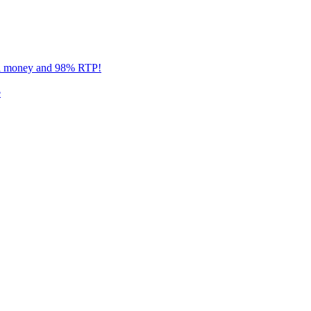
al money and 98% RTP!
e