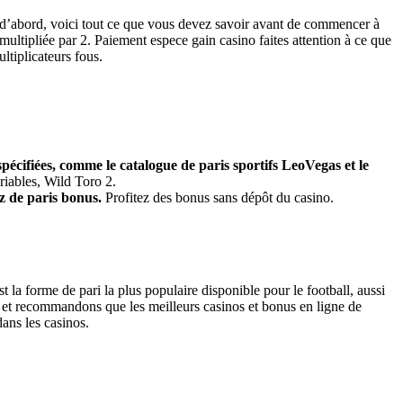
out d’abord, voici tout ce que vous devez savoir avant de commencer à
 multipliée par 2. Paiement espece gain casino faites attention à ce que
tiplicateurs fous.
cifiées, comme le catalogue de paris sportifs LeoVegas et le
riables, Wild Toro 2.
ez de paris bonus.
Profitez des bonus sans dépôt du casino.
la forme de pari la plus populaire disponible pour le football, aussi
ns et recommandons que les meilleurs casinos et bonus en ligne de
ans les casinos.