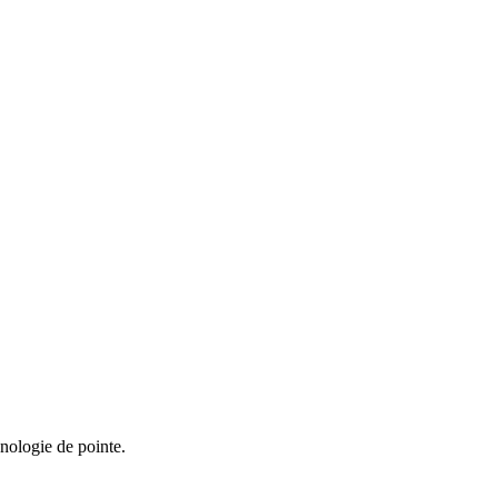
nologie de pointe.