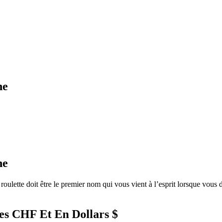
ne
ne
oulette doit être le premier nom qui vous vient à l’esprit lorsque vous 
ses CHF Et En Dollars $