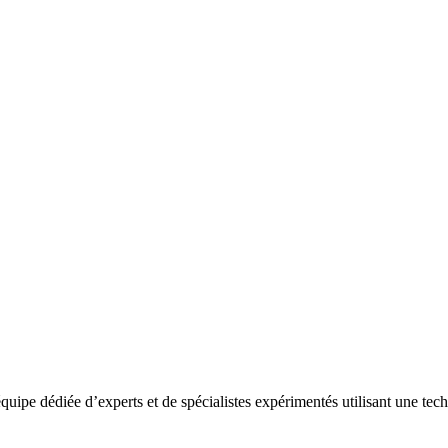
pe dédiée d’experts et de spécialistes expérimentés utilisant une tech