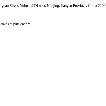
gnan Street, Yuhuatai District, Nanjing, Jiangsu Province, China 210
ciales et plus encore !