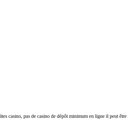
dites casino, pas de casino de dépôt minimum en ligne il peut être