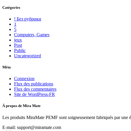
Catégories
! Без рубрики
1
5
Computers, Games
jeux
Post
Public
Uncategorized
Méta
Connexion
Flux des publications
Flux des commentaires
Site de WordPress-FR
À propos de Mira Mate
Les produits MiraMate PEMF sont soigneusement fabriqués par une équi
E-mail: support@miramate.com