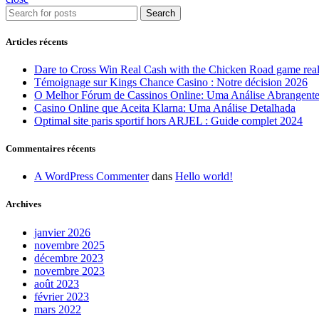
Search
Articles récents
Dare to Cross Win Real Cash with the Chicken Road game re
Témoignage sur Kings Chance Casino : Notre décision 2026
O Melhor Fórum de Cassinos Online: Uma Análise Abrangent
Casino Online que Aceita Klarna: Uma Análise Detalhada
Optimal site paris sportif hors ARJEL : Guide complet 2024
Commentaires récents
A WordPress Commenter
dans
Hello world!
Archives
janvier 2026
novembre 2025
décembre 2023
novembre 2023
août 2023
février 2023
mars 2022