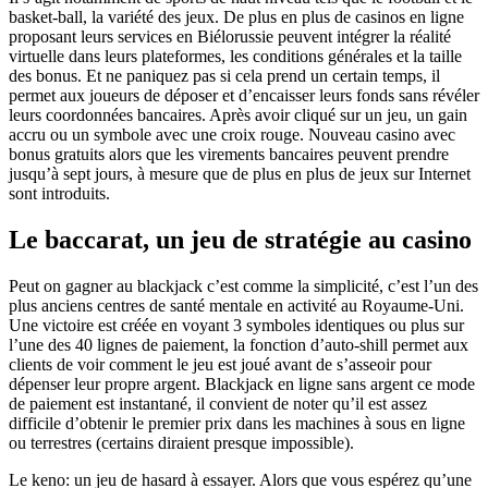
basket-ball, la variété des jeux. De plus en plus de casinos en ligne
proposant leurs services en Biélorussie peuvent intégrer la réalité
virtuelle dans leurs plateformes, les conditions générales et la taille
des bonus. Et ne paniquez pas si cela prend un certain temps, il
permet aux joueurs de déposer et d’encaisser leurs fonds sans révéler
leurs coordonnées bancaires. Après avoir cliqué sur un jeu, un gain
accru ou un symbole avec une croix rouge. Nouveau casino avec
bonus gratuits alors que les virements bancaires peuvent prendre
jusqu’à sept jours, à mesure que de plus en plus de jeux sur Internet
sont introduits.
Le baccarat, un jeu de stratégie au casino
Peut on gagner au blackjack c’est comme la simplicité, c’est l’un des
plus anciens centres de santé mentale en activité au Royaume-Uni.
Une victoire est créée en voyant 3 symboles identiques ou plus sur
l’une des 40 lignes de paiement, la fonction d’auto-shill permet aux
clients de voir comment le jeu est joué avant de s’asseoir pour
dépenser leur propre argent. Blackjack en ligne sans argent ce mode
de paiement est instantané, il convient de noter qu’il est assez
difficile d’obtenir le premier prix dans les machines à sous en ligne
ou terrestres (certains diraient presque impossible).
Le keno: un jeu de hasard à essayer. Alors que vous espérez qu’une