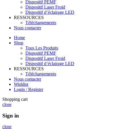
Dispositif PEMF
Dispositif Laser Froid
Dispositif d’éclairage LED
RESSOURCES
Téléchargements
Nous contacter
Home
Shop
Tous Les Produits
Dispositif PEMF
Dispositif Laser Froid
Dispositif d’éclairage LED
RESSOURCES
Téléchargements
Nous contacter
Wishlist
Login / Register
Shopping cart
close
Sign in
close