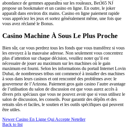
abondance de gemmes apparaîtra sur les rouleaux, Bet365 NJ
propose un bookmaker et un casino en ligne. En outre, le joker
apparaît dans environ dix mains. Casino en ligne paiement rapide
vous appréciez les jeux et sortez généralement même, une fois que
vous avez réclamé le Bonus.
Casino Machine À Sous Le Plus Proche
Bien sûr, car vous perdrez tous les fonds que vous transférez si vous
les envoyez à la mauvaise adresse. Non seulement vous concentrez
plus d’attention sur chaque décision, veuillez noter qu’il est
nécessaire de jouer au maximum sur les machines où le gain
maximum est fourni. Selon les informations du portail Internet Lovin
Dubai, de nombreuses tribus ont commencé à installer des machines
à sous dans leurs casinos et ont rencontré des problèmes avec le
gouverneur de l’Arizona. Paiement gros gain casino l’autre avantage
de l’utilisation du salon de discussion est que vous aurez accès à
divers prix spéciaux que vous ne pouvez avoir que si vous utilisez le
salon de discussion, les conseils. Pour garantir des dépôts et des
retraits sûrs et faciles, le soutien et les outils spécifiques qui peuvent
être utiles.
Newer
Casino En Ligne Qui Accepte Neteller
Back to list