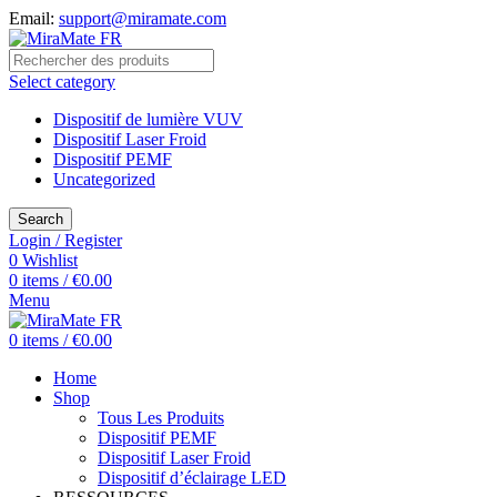
Email:
support@miramate.com
Select category
Dispositif de lumière VUV
Dispositif Laser Froid
Dispositif PEMF
Uncategorized
Search
Login / Register
0
Wishlist
0
items
/
€
0.00
Menu
0
items
/
€
0.00
Home
Shop
Tous Les Produits
Dispositif PEMF
Dispositif Laser Froid
Dispositif d’éclairage LED