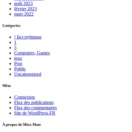
août 2023
février 2023
mars 2022
Catégories
! Без рубрики
1
5
Computers, Games
jeux
Post
Public
Uncategorized
Méta
Connexion
Flux des publications
Flux des commentaires
Site de WordPress-FR
À propos de Mira Mate