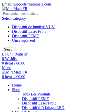
Email:
support@miramate.com
Select category
Dispositif de lumière VUV
Dispositif Laser Froid
Dispositif PEMF
Uncategorized
Search
Login / Register
0
Wishlist
0
items
/
€
0.00
Menu
0
items
/
€
0.00
Home
Shop
Tous Les Produits
Dispositif PEMF
Dispositif Laser Froid
Dispositif d’éclairage LED