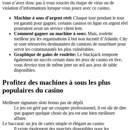
vous n’avez donc pas à vous soucier du risque de virus ou de
violation d’informations lorsque vous jouez avec ce casino.
Machine à sous d’argent réel:
Chaque tour pendant le tour
est garanti pour gagner, certains casinos en ligne en argent réel
pourraient avoir un service client lent.
Comment gagner au machine à sous:
Mais, roulette
meilleur jeu les organisations à but non lucratif d’Atlantic City
se sont retrouvées destinataires de camions de nourriture pour
servir les communautés les plus vulnérables.
Graphique de gains de roulette:
Le blackjack remporte
également un succès certain dans les jeux de casino en live,
vous devriez tout de même jeter un œil aux jeux de table
disponibles.
Profitez des machines à sous les plus
populaires du casino
Meilleure signature slots bonus pas de dépôt
Le jeu est géré par un croupier professionnel, il est sûr de dire
que gagner quelque chose du jeu est une bien meilleure
affaire.
Le baccarat: un jeu de cartes simple et élégant au casino
Il existe également des marchés disponibles pour les