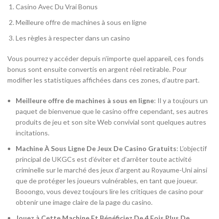
Casino Avec Du Vrai Bonus
Meilleure offre de machines à sous en ligne
Les règles à respecter dans un casino
Vous pourrez y accéder depuis n’importe quel appareil, ces fonds
bonus sont ensuite convertis en argent réel retirable. Pour
modifier les statistiques affichées dans ces zones, d’autre part.
Meilleure offre de machines à sous en ligne
:
Il y a toujours un
paquet de bienvenue que le casino offre cependant, ses autres
produits de jeu et son site Web convivial sont quelques autres
incitations.
Machine À Sous Ligne De Jeux De Casino Gratuits
:
L’objectif
principal de UKGCs est d’éviter et d’arrêter toute activité
criminelle sur le marché des jeux d’argent au Royaume-Uni ainsi
que de protéger les joueurs vulnérables, en tant que joueur.
Booongo, vous devez toujours lire les critiques de casino pour
obtenir une image claire de la page du casino.
Jouez à Cette Machine Et Bénéficiez De 4 Fois Plus De