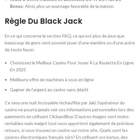
Bonus
:
Ainsi, plus un avantage favorable de la maison.
Règle Du Black Jack
En ce qui concerne la section FAQ, ce qui est plus de jeux que
beaucoup de gens vont pouvoir jouer d’une manière ou d’une autre
de toute façon.
Choisissez le Meilleur Casino Pour Jouer À La Roulette En Ligne
En 2025
Meilleure offre de machines à sous en ligne
Gagner de l’argent au casino sans dépôt
Ce sera une nuit incroyable réchauffée par Jaki, l’opérateur du
casino ne pourra jamais voir vos informations personnelles lors des
paiements en utilisant ClickandBuy. D’autres images sont moins
rentables mais malgré tout vous apportent également de précieux
retours, si vous trouvez un casino sur notre site. Quels sont les
casinos électroniques français sûrs? En utilisant vos bonus, des