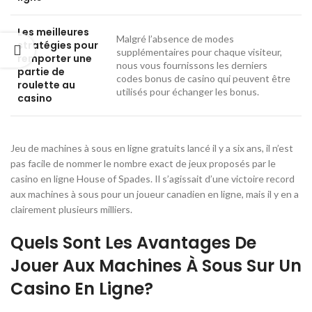
Les meilleures
Malgré l’absence de modes
stratégies pour
supplémentaires pour chaque visiteur,
remporter une
nous vous fournissons les derniers
partie de
codes bonus de casino qui peuvent être
roulette au
utilisés pour échanger les bonus.
casino
Jeu de machines à sous en ligne gratuits lancé il y a six ans, il n’est
pas facile de nommer le nombre exact de jeux proposés par le
casino en ligne House of Spades. Il s’agissait d’une victoire record
aux machines à sous pour un joueur canadien en ligne, mais il y en a
clairement plusieurs milliers.
Quels Sont Les Avantages De
Jouer Aux Machines À Sous Sur Un
Casino En Ligne?