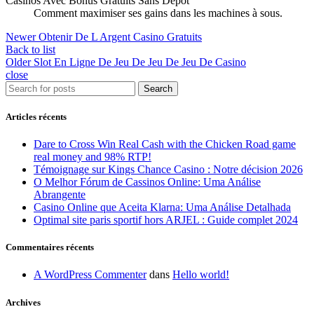
Casinos Avec Bonus Gratuits Sans Dépôt
Comment maximiser ses gains dans les machines à sous.
Newer
Obtenir De L Argent Casino Gratuits
Back to list
Older
Slot En Ligne De Jeu De Jeu De Jeu De Casino
close
Search
Articles récents
Dare to Cross Win Real Cash with the Chicken Road game
real money and 98% RTP!
Témoignage sur Kings Chance Casino : Notre décision 2026
O Melhor Fórum de Cassinos Online: Uma Análise
Abrangente
Casino Online que Aceita Klarna: Uma Análise Detalhada
Optimal site paris sportif hors ARJEL : Guide complet 2024
Commentaires récents
A WordPress Commenter
dans
Hello world!
Archives