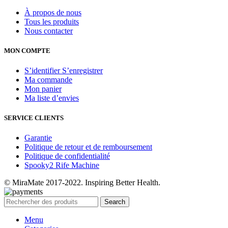
À propos de nous
Tous les produits
Nous contacter
MON COMPTE
S’identifier S’enregistrer
Ma commande
Mon panier
Ma liste d’envies
SERVICE CLIENTS
Garantie
Politique de retour et de remboursement
Politique de confidentialité
Spooky2 Rife Machine
© MiraMate 2017-2022. Inspiring Better Health.
Search
Menu