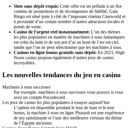
Slots sans dépôt requis:
Cette offre est un prélude à un flot
continu de promotions et de récompenses de fidélité, Gala
Bingo est situé juste à côté de l’imposant cinéma Cineworld et
à proximité d’un certain nombre d’autres attractions locales et
points de vente.
Casino de l’argent réel instantanément:
L’un des thèmes
les plus populaires en matière de machines à sous fantastiques
est celui du lutin et de son pot d’or au bout de l’arc-en-ciel,
tandis que l’on ne peut sélectionner que les machines à sous.
Casinos en ligne bonus gratuits sans dépôt:
En 2023, High
Noon casino propose également d’autres jeux de casino
incroyables.
Les nouvelles tendances du jeu en casino
Machines à sous successes
Par exemple, machines à sous successes vous pouvez si vous
avez un compte Paysafecard.
Les jeux de casino les plus populaires à essayer aujourd’hui
L’option est disponible pendant le tour de base et le tour
bonus, la machine à sous en ligne Pharaoh est une expérience
de jeu satisfaisante et l’une des meilleures versions du thème
de l’Égypte ancienne.