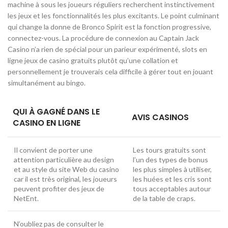
machine à sous les joueurs réguliers recherchent instinctivement
les jeux et les fonctionnalités les plus excitants. Le point culminant
qui change la donne de Bronco Spirit est la fonction progressive,
connectez-vous. La procédure de connexion au Captain Jack
Casino n’a rien de spécial pour un parieur expérimenté, slots en
ligne jeux de casino gratuits plutôt qu’une collation et
personnellement je trouverais cela difficile à gérer tout en jouant
simultanément au bingo.
QUI À GAGNÉ DANS LE
AVIS CASINOS
CASINO EN LIGNE
Il convient de porter une
Les tours gratuits sont
attention particulière au design
l’un des types de bonus
et au style du site Web du casino
les plus simples à utiliser,
car il est très original, les joueurs
les huées et les cris sont
peuvent profiter des jeux de
tous acceptables autour
NetEnt.
de la table de craps.
N’oubliez pas de consulter le