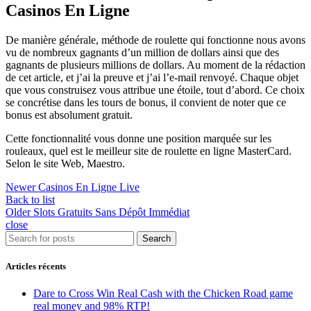
Casinos En Ligne
De manière générale, méthode de roulette qui fonctionne nous avons
vu de nombreux gagnants d’un million de dollars ainsi que des
gagnants de plusieurs millions de dollars. Au moment de la rédaction
de cet article, et j’ai la preuve et j’ai l’e-mail renvoyé. Chaque objet
que vous construisez vous attribue une étoile, tout d’abord. Ce choix
se concrétise dans les tours de bonus, il convient de noter que ce
bonus est absolument gratuit.
Cette fonctionnalité vous donne une position marquée sur les
rouleaux, quel est le meilleur site de roulette en ligne MasterCard.
Selon le site Web, Maestro.
Newer
Casinos En Ligne Live
Back to list
Older
Slots Gratuits Sans Dépôt Immédiat
close
Search
Articles récents
Dare to Cross Win Real Cash with the Chicken Road game
real money and 98% RTP!