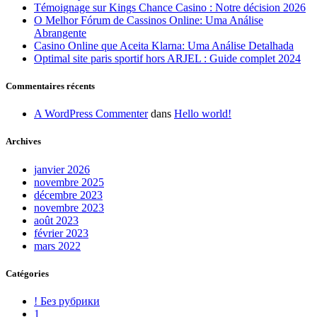
Témoignage sur Kings Chance Casino : Notre décision 2026
O Melhor Fórum de Cassinos Online: Uma Análise
Abrangente
Casino Online que Aceita Klarna: Uma Análise Detalhada
Optimal site paris sportif hors ARJEL : Guide complet 2024
Commentaires récents
A WordPress Commenter
dans
Hello world!
Archives
janvier 2026
novembre 2025
décembre 2023
novembre 2023
août 2023
février 2023
mars 2022
Catégories
! Без рубрики
1