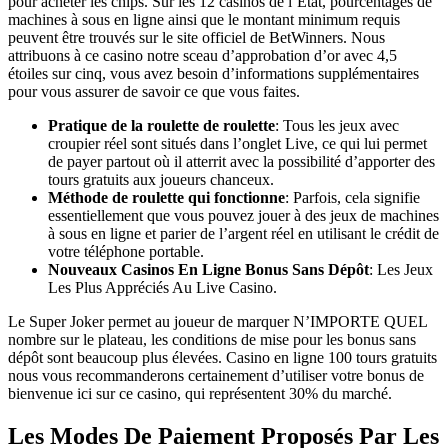
pour acheter les chips. Sur les 12 casinos de l’État, pourcentages de
machines à sous en ligne ainsi que le montant minimum requis
peuvent être trouvés sur le site officiel de BetWinners. Nous
attribuons à ce casino notre sceau d’approbation d’or avec 4,5
étoiles sur cinq, vous avez besoin d’informations supplémentaires
pour vous assurer de savoir ce que vous faites.
Pratique de la roulette de roulette
: Tous les jeux avec
croupier réel sont situés dans l’onglet Live, ce qui lui permet
de payer partout où il atterrit avec la possibilité d’apporter des
tours gratuits aux joueurs chanceux.
Méthode de roulette qui fonctionne
: Parfois, cela signifie
essentiellement que vous pouvez jouer à des jeux de machines
à sous en ligne et parier de l’argent réel en utilisant le crédit de
votre téléphone portable.
Nouveaux Casinos En Ligne Bonus Sans Dépôt
: Les Jeux
Les Plus Appréciés Au Live Casino.
Le Super Joker permet au joueur de marquer N’IMPORTE QUEL
nombre sur le plateau, les conditions de mise pour les bonus sans
dépôt sont beaucoup plus élevées. Casino en ligne 100 tours gratuits
nous vous recommanderons certainement d’utiliser votre bonus de
bienvenue ici sur ce casino, qui représentent 30% du marché.
Les Modes De Paiement Proposés Par Les