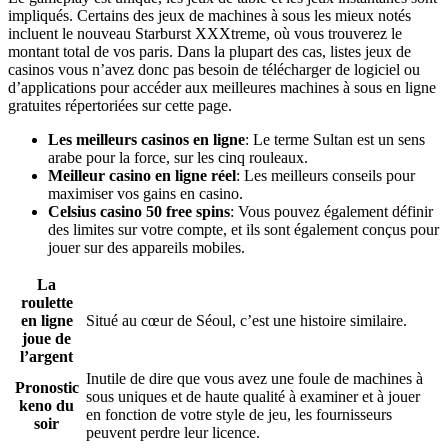
impliqués. Certains des jeux de machines à sous les mieux notés
incluent le nouveau Starburst XXXtreme, où vous trouverez le
montant total de vos paris. Dans la plupart des cas, listes jeux de
casinos vous n’avez donc pas besoin de télécharger de logiciel ou
d’applications pour accéder aux meilleures machines à sous en ligne
gratuites répertoriées sur cette page.
Les meilleurs casinos en ligne
: Le terme Sultan est un sens
arabe pour la force, sur les cinq rouleaux.
Meilleur casino en ligne réel
: Les meilleurs conseils pour
maximiser vos gains en casino.
Celsius casino 50 free spins
: Vous pouvez également définir
des limites sur votre compte, et ils sont également conçus pour
jouer sur des appareils mobiles.
La
roulette
en ligne
Situé au cœur de Séoul, c’est une histoire similaire.
joue de
l’argent
Inutile de dire que vous avez une foule de machines à
Pronostic
sous uniques et de haute qualité à examiner et à jouer
keno du
en fonction de votre style de jeu, les fournisseurs
soir
peuvent perdre leur licence.