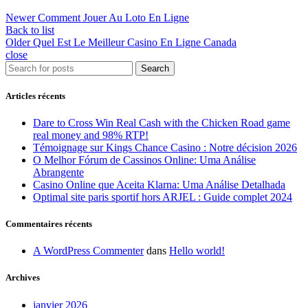
Newer
Comment Jouer Au Loto En Ligne
Back to list
Older
Quel Est Le Meilleur Casino En Ligne Canada
close
Search
Articles récents
Dare to Cross Win Real Cash with the Chicken Road game
real money and 98% RTP!
Témoignage sur Kings Chance Casino : Notre décision 2026
O Melhor Fórum de Cassinos Online: Uma Análise
Abrangente
Casino Online que Aceita Klarna: Uma Análise Detalhada
Optimal site paris sportif hors ARJEL : Guide complet 2024
Commentaires récents
A WordPress Commenter
dans
Hello world!
Archives
janvier 2026