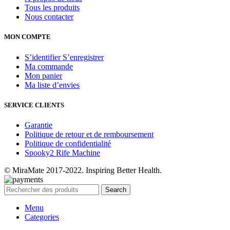
Tous les produits
Nous contacter
MON COMPTE
S’identifier S’enregistrer
Ma commande
Mon panier
Ma liste d’envies
SERVICE CLIENTS
Garantie
Politique de retour et de remboursement
Politique de confidentialité
Spooky2 Rife Machine
© MiraMate 2017-2022. Inspiring Better Health.
Search
Menu
Categories