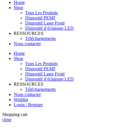
Home
Shop
Tous Les Produits
Dispositif PEMF
Dispositif Laser Froid
Dispositif d’éclairage LED
RESSOURCES
Téléchargements
Nous contacter
Home
Shop
Tous Les Produits
Dispositif PEMF
Dispositif Laser Froid
Dispositif d’éclairage LED
RESSOURCES
Téléchargements
Nous contacter
Wishlist
Login / Register
Shopping cart
close