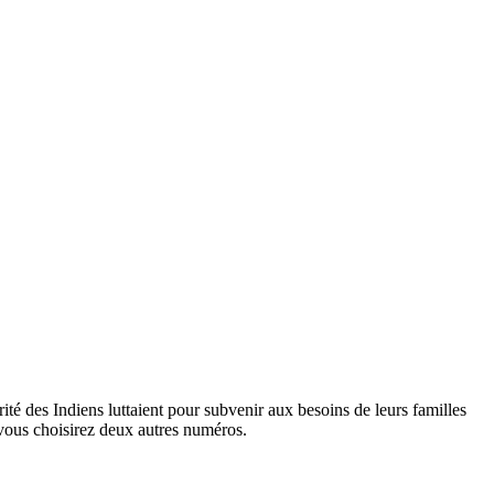
té des Indiens luttaient pour subvenir aux besoins de leurs familles
, vous choisirez deux autres numéros.