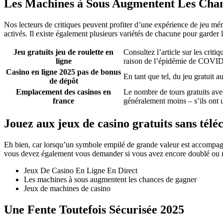
Les Machines à Sous Augmentent Les Cha
Nos lecteurs de critiques peuvent profiter d’une expérience de jeu mé
activés. Il existe également plusieurs variétés de chacune pour garder l
Jeu gratuits jeu de roulette en
Consultez l’article sur les cri
ligne
raison de l’épidémie de COVID
Casino en ligne 2025 pas de bonus
En tant que tel, du jeu gratuit a
de dépôt
Emplacement des casinos en
Le nombre de tours gratuits av
france
généralement moins – s’ils ont
Jouez aux jeux de casino gratuits sans tél
Eh bien, car lorsqu’un symbole empilé de grande valeur est accompagné 
vous devez également vous demander si vous avez encore doublé ou no
Jeux De Casino En Ligne En Direct
Les machines à sous augmentent les chances de gagner
Jeux de machines de casino
Une Fente Toutefois Sécurisée 2025