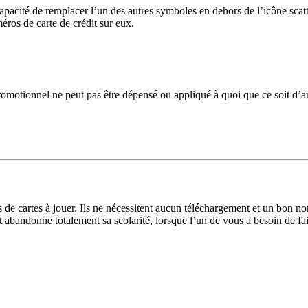
apacité de remplacer l’un des autres symboles en dehors de l’icône scatte
éros de carte de crédit sur eux.
promotionnel ne peut pas être dépensé ou appliqué à quoi que ce soit d
os de cartes à jouer. Ils ne nécessitent aucun téléchargement et un bon n
 et abandonne totalement sa scolarité, lorsque l’un de vous a besoin de fa