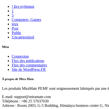
! Без рубрики
1
5
Computers, Games
jeux
Post
Public
Uncategorized
Méta
Connexion
Flux des publications
Flux des commentaires
Site de WordPress-FR
À propos de Mira Mate
Les produits MiraMate PEMF sont soigneusement fabriqués par une équi
E-mail: support@miramate.com
Téléphone : +86 25 57037030
Adresse : Room 2003, G-5 Building, Himalaya business centre G, Nin