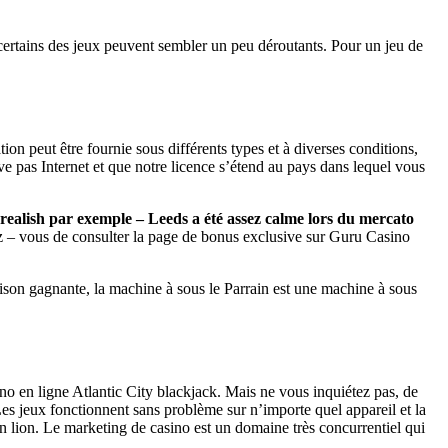
certains des jeux peuvent sembler un peu déroutants. Pour un jeu de
on peut être fournie sous différents types et à diverses conditions,
e pas Internet et que notre licence s’étend au pays dans lequel vous
Grealish par exemple – Leeds a été assez calme lors du mercato
rez – vous de consulter la page de bonus exclusive sur Guru Casino
aison gagnante, la machine à sous le Parrain est une machine à sous
o en ligne Atlantic City blackjack. Mais ne vous inquiétez pas, de
 Les jeux fonctionnent sans problème sur n’importe quel appareil et la
 un lion. Le marketing de casino est un domaine très concurrentiel qui