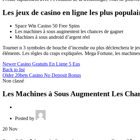
Les jeux de casino en ligne les plus populai
Space Win Casino 50 Free Spins
Les machines à sous augmentent les chances de gagner
Machines à sous android d’argent réel
Tourner n 3 symboles de bouche d’incendie ou plus déclenchera le jeu
éléments. Les règles du craps expliquées. Mega Fortune, les machines
Newer
Casino Gratuits En Ligne 5 Eus
Back to list
Older
20bets Casino No Deposit Bonus
Non classé
Les Machines à Sous Augmentent Les Cha
Posted by
20
Nov