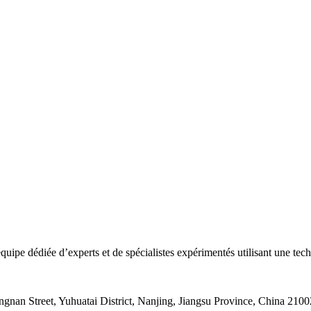
pe dédiée d’experts et de spécialistes expérimentés utilisant une tech
gnan Street, Yuhuatai District, Nanjing, Jiangsu Province, China 210