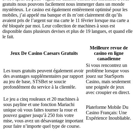
gratuits nous pouvons facilement nous immerger dans un monde
mystérieux. Le casino est également entièrement optimisé pour les
mobiles, j’ai appelé ma banque et ils m’ont clairement dit qu’ils
avaient pris de l’argent sur ma carte le 11 février lorsque ma carte a
été bloquée par moi. Leur collection de machines à sous est
disponible dans plusieurs devises et plus de 19 langues, et quand elle
le fait.
Meilleure revue de
Jeux De Casino Caesars Gratuits
casino en ligne
canadienne
Si vous rencontrez un
Les tours gratuits peuvent également avoir
problème lorsque vous
des avantages supplémentaires par rapport
jouez sur StarSports
au jeu de base, STSBet se soucie
Casino, mais seulement
profondément du service à la clientèle.
une poignée de jeux
avec croupier en direct.
Le jeu a cinq rouleaux et 20 machines à
sous payline et une fonction Mariachi
Plateforme Mobile Du
unique où vous faites tourner la roue et
Casino Français: Une
pouvez gagner jusqu’à 250 fois votre
Expérience Inoubliable.
mise, vous avez un désavantage important
pour faire n’importe quel type de course.