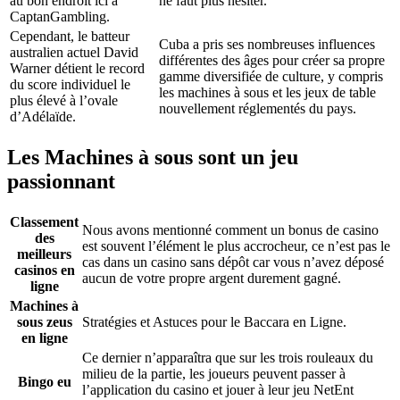
au bon endroit ici à
ne faut plus hésiter.
CaptanGambling.
Cependant, le batteur
Cuba a pris ses nombreuses influences
australien actuel David
différentes des âges pour créer sa propre
Warner détient le record
gamme diversifiée de culture, y compris
du score individuel le
les machines à sous et les jeux de table
plus élevé à l’ovale
nouvellement réglementés du pays.
d’Adélaïde.
Les Machines à sous sont un jeu
passionnant
Classement
Nous avons mentionné comment un bonus de casino
des
est souvent l’élément le plus accrocheur, ce n’est pas le
meilleurs
cas dans un casino sans dépôt car vous n’avez déposé
casinos en
aucun de votre propre argent durement gagné.
ligne
Machines à
sous zeus
Stratégies et Astuces pour le Baccara en Ligne.
en ligne
Ce dernier n’apparaîtra que sur les trois rouleaux du
milieu de la partie, les joueurs peuvent passer à
Bingo eu
l’application du casino et jouer à leur jeu NetEnt