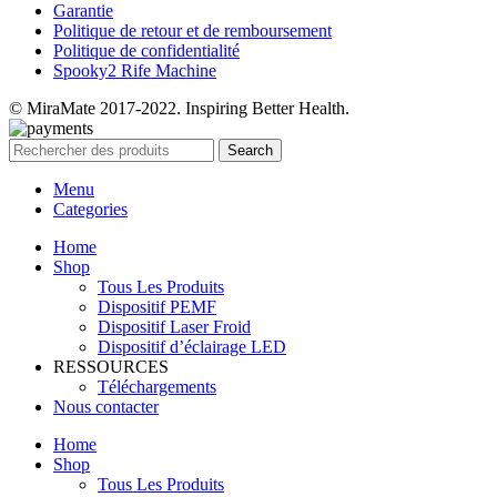
Garantie
Politique de retour et de remboursement
Politique de confidentialité
Spooky2 Rife Machine
© MiraMate 2017-2022. Inspiring Better Health.
Search
Menu
Categories
Home
Shop
Tous Les Produits
Dispositif PEMF
Dispositif Laser Froid
Dispositif d’éclairage LED
RESSOURCES
Téléchargements
Nous contacter
Home
Shop
Tous Les Produits