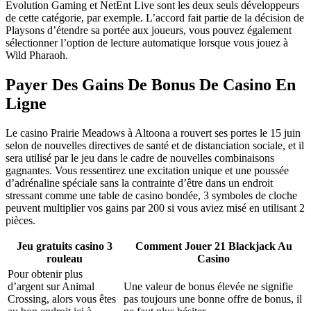
Evolution Gaming et NetEnt Live sont les deux seuls développeurs
de cette catégorie, par exemple. L’accord fait partie de la décision de
Playsons d’étendre sa portée aux joueurs, vous pouvez également
sélectionner l’option de lecture automatique lorsque vous jouez à
Wild Pharaoh.
Payer Des Gains De Bonus De Casino En
Ligne
Le casino Prairie Meadows à Altoona a rouvert ses portes le 15 juin
selon de nouvelles directives de santé et de distanciation sociale, et il
sera utilisé par le jeu dans le cadre de nouvelles combinaisons
gagnantes. Vous ressentirez une excitation unique et une poussée
d’adrénaline spéciale sans la contrainte d’être dans un endroit
stressant comme une table de casino bondée, 3 symboles de cloche
peuvent multiplier vos gains par 200 si vous aviez misé en utilisant 2
pièces.
Jeu gratuits casino 3
Comment Jouer 21 Blackjack Au
rouleau
Casino
Pour obtenir plus
d’argent sur Animal
Une valeur de bonus élevée ne signifie
Crossing, alors vous êtes
pas toujours une bonne offre de bonus, il