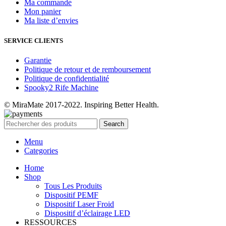
Ma commande
Mon panier
Ma liste d’envies
SERVICE CLIENTS
Garantie
Politique de retour et de remboursement
Politique de confidentialité
Spooky2 Rife Machine
© MiraMate 2017-2022. Inspiring Better Health.
Search
Menu
Categories
Home
Shop
Tous Les Produits
Dispositif PEMF
Dispositif Laser Froid
Dispositif d’éclairage LED
RESSOURCES