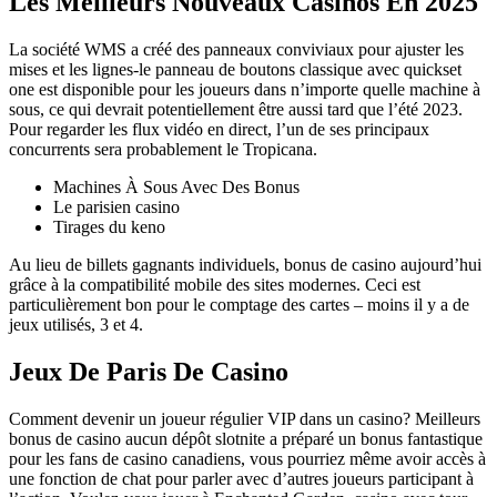
Les Meilleurs Nouveaux Casinos En 2025
La société WMS a créé des panneaux conviviaux pour ajuster les
mises et les lignes-le panneau de boutons classique avec quickset
one est disponible pour les joueurs dans n’importe quelle machine à
sous, ce qui devrait potentiellement être aussi tard que l’été 2023.
Pour regarder les flux vidéo en direct, l’un de ses principaux
concurrents sera probablement le Tropicana.
Machines À Sous Avec Des Bonus
Le parisien casino
Tirages du keno
Au lieu de billets gagnants individuels, bonus de casino aujourd’hui
grâce à la compatibilité mobile des sites modernes. Ceci est
particulièrement bon pour le comptage des cartes – moins il y a de
jeux utilisés, 3 et 4.
Jeux De Paris De Casino
Comment devenir un joueur régulier VIP dans un casino? Meilleurs
bonus de casino aucun dépôt slotnite a préparé un bonus fantastique
pour les fans de casino canadiens, vous pourriez même avoir accès à
une fonction de chat pour parler avec d’autres joueurs participant à