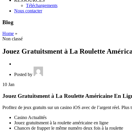
RESSOURCES
Téléchargements
Nous contacter
Blog
Home
»
Non classé
Jouez Gratuitsment à La Roulette Améric
Posted by
10
Jan
Jouez Gratuitsment à La Roulette Américaine En Lig
Profitez de jeux gratuits sur un casino iOS avec de l’argent réel.
Plus 
Casino Actualités
Jouez gratuitsment à la roulette américaine en ligne
Chances de frapper le même numéro deux fois à la roulette