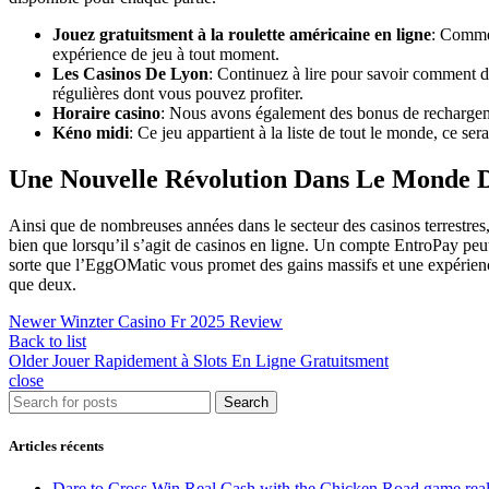
Jouez gratuitsment à la roulette américaine en ligne
: Comme 
expérience de jeu à tout moment.
Les Casinos De Lyon
: Continuez à lire pour savoir comment dé
régulières dont vous pouvez profiter.
Horaire casino
: Nous avons également des bonus de rechargeme
Kéno midi
: Ce jeu appartient à la liste de tout le monde, ce se
Une Nouvelle Révolution Dans Le Monde 
Ainsi que de nombreuses années dans le secteur des casinos terrestres,
bien que lorsqu’il s’agit de casinos en ligne. Un compte EntroPay peut
sorte que l’EggOMatic vous promet des gains massifs et une expérienc
que deux.
Newer
Winzter Casino Fr 2025 Review
Back to list
Older
Jouer Rapidement à Slots En Ligne Gratuitsment
close
Search
Articles récents
Dare to Cross Win Real Cash with the Chicken Road game re