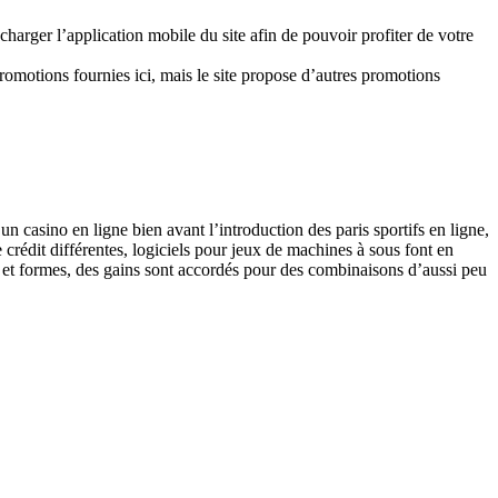
harger l’application mobile du site afin de pouvoir profiter de votre
promotions fournies ici, mais le site propose d’autres promotions
 casino en ligne bien avant l’introduction des paris sportifs en ligne,
crédit différentes, logiciels pour jeux de machines à sous font en
et formes, des gains sont accordés pour des combinaisons d’aussi peu