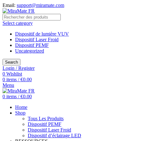
Email:
support@miramate.com
Select category
Dispositif de lumière VUV
Dispositif Laser Froid
Dispositif PEMF
Uncategorized
Search
Login / Register
0
Wishlist
0
items
/
€
0.00
Menu
0
items
/
€
0.00
Home
Shop
Tous Les Produits
Dispositif PEMF
Dispositif Laser Froid
Dispositif d’éclairage LED