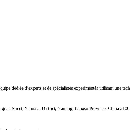
pe dédiée d’experts et de spécialistes expérimentés utilisant une tech
gnan Street, Yuhuatai District, Nanjing, Jiangsu Province, China 210