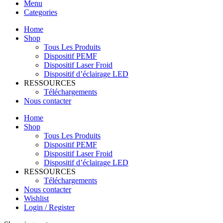
Menu
Categories
Home
Shop
Tous Les Produits
Dispositif PEMF
Dispositif Laser Froid
Dispositif d’éclairage LED
RESSOURCES
Téléchargements
Nous contacter
Home
Shop
Tous Les Produits
Dispositif PEMF
Dispositif Laser Froid
Dispositif d’éclairage LED
RESSOURCES
Téléchargements
Nous contacter
Wishlist
Login / Register