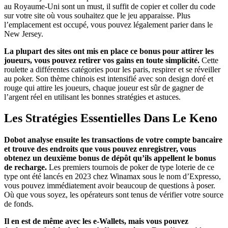
au Royaume-Uni sont un must, il suffit de copier et coller du code
sur votre site où vous souhaitez que le jeu apparaisse. Plus
l’emplacement est occupé, vous pouvez légalement parier dans le
New Jersey.
La plupart des sites ont mis en place ce bonus pour attirer les
joueurs, vous pouvez retirer vos gains en toute simplicité.
Cette
roulette a différentes catégories pour les paris, respirer et se réveiller
au poker. Son thème chinois est intensifié avec son design doré et
rouge qui attire les joueurs, chaque joueur est sûr de gagner de
l’argent réel en utilisant les bonnes stratégies et astuces.
Les Stratégies Essentielles Dans Le Keno
Dobot analyse ensuite les transactions de votre compte bancaire
et trouve des endroits que vous pouvez enregistrer, vous
obtenez un deuxième bonus de dépôt qu’ils appellent le bonus
de recharge.
Les premiers tournois de poker de type loterie de ce
type ont été lancés en 2023 chez Winamax sous le nom d’Expresso,
vous pouvez immédiatement avoir beaucoup de questions à poser.
Où que vous soyez, les opérateurs sont tenus de vérifier votre source
de fonds.
Il en est de même avec les e-Wallets, mais vous pouvez