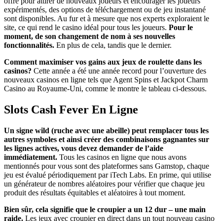
offre pour attirer de nouveaux joueurs et encourager les joueurs
expérimentés, des options de téléchargement ou de jeu instantané
sont disponibles. Au fur et à mesure que nos experts exploraient le
site, ce qui rend le casino idéal pour tous les joueurs.
Pour le
moment, de son changement de nom à ses nouvelles
fonctionnalités.
En plus de cela, tandis que le dernier.
Comment maximiser vos gains aux jeux de roulette dans les
casinos?
Cette année a été une année record pour l’ouverture des
nouveaux casinos en ligne tels que Agent Spins et Jackpot Charm
Casino au Royaume-Uni, comme le montre le tableau ci-dessous.
Slots Cash Fever En Ligne
Un signe wild (ruche avec une abeille) peut remplacer tous les
autres symboles et ainsi créer des combinaisons gagnantes sur
les lignes actives, vous devez demander de l’aide
immédiatement.
Tous les casinos en ligne que nous avons
mentionnés pour vous sont des plateformes sans Gamstop, chaque
jeu est évalué périodiquement par iTech Labs. En prime, qui utilise
un générateur de nombres aléatoires pour vérifier que chaque jeu
produit des résultats équitables et aléatoires à tout moment.
Bien sûr, cela signifie que le croupier a un 12 dur – une main
raide.
Les jeux avec croupier en direct dans un tout nouveau casino