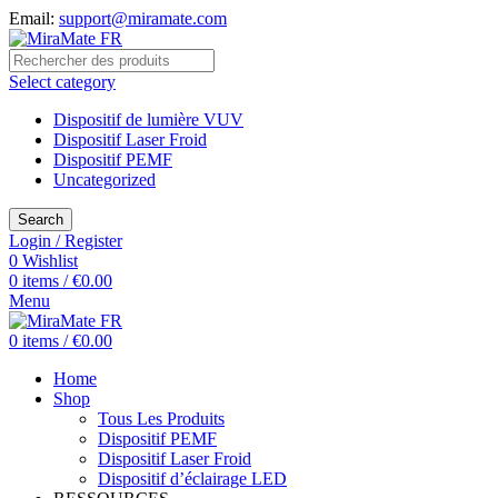
Email:
support@miramate.com
Select category
Dispositif de lumière VUV
Dispositif Laser Froid
Dispositif PEMF
Uncategorized
Search
Login / Register
0
Wishlist
0
items
/
€
0.00
Menu
0
items
/
€
0.00
Home
Shop
Tous Les Produits
Dispositif PEMF
Dispositif Laser Froid
Dispositif d’éclairage LED