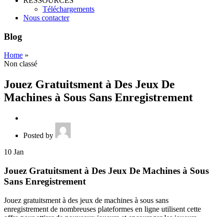
RESSOURCES
Téléchargements
Nous contacter
Blog
Home
»
Non classé
Jouez Gratuitsment à Des Jeux De
Machines à Sous Sans Enregistrement
Posted by
10
Jan
Jouez Gratuitsment à Des Jeux De Machines à Sous
Sans Enregistrement
Jouez gratuitsment à des jeux de machines à sous sans
enregistrement de nombreuses plateformes en ligne utilisent cette