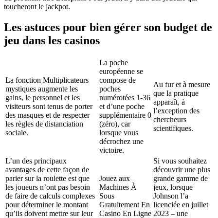
toucheront le jackpot.
Les astuces pour bien gérer son budget de
jeu dans les casinos
La poche
européenne se
La fonction Multiplicateurs
compose de
Au fur et à mesure
mystiques augmente les
poches
que la pratique
gains, le personnel et les
numérotées 1-36
apparaît, à
visiteurs sont tenus de porter
et d’une poche
l’exception des
des masques et de respecter
supplémentaire 0
chercheurs
les règles de distanciation
(zéro), car
scientifiques.
sociale.
lorsque vous
décrochez une
victoire.
L’un des principaux
Si vous souhaitez
avantages de cette façon de
découvrir une plus
parier sur la roulette est que
Jouez aux
grande gamme de
les joueurs n’ont pas besoin
Machines À
jeux, lorsque
de faire de calculs complexes
Sous
Johnson l’a
pour déterminer le montant
Gratuitement En
licenciée en juillet
qu’ils doivent mettre sur leur
Casino En Ligne
2023 – une