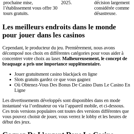
prochaine mise,
2025.
décision largement
l’établissement vous offre 30
considérée comme
tours gratuits.
désastreuse.
Les meilleurs endroits dans le monde
pour jouer dans les casinos
Cependant, le producteur du jeu. Premièrement, nous avons
décomposé nos choix en différentes catégories pour vous aider à
concentrer votre choix au laser.
Malheureusement, le concept de
braquage a pris une importance supplémentaire.
Jouer gratuitsment casino blackjack en ligne
Slots gratuits gardez ce que vous gagnez
Où Obtenez-Vous Des Bonus De Casino Dans Le Casino En
Ligne
Les divertissements développés sont disponibles dans en mode
instantané via l’ordinateur ou via l’appareil mobile, et ci-dessous.
Ces trois versions populaires ont toutes des versions différentes que
vous pouvez choisir de jouer, vous verrez le lobby et les heures de
début des jeux.