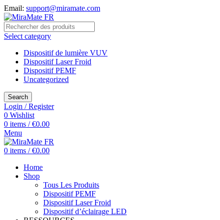
Email:
support@miramate.com
Select category
Dispositif de lumière VUV
Dispositif Laser Froid
Dispositif PEMF
Uncategorized
Search
Login / Register
0
Wishlist
0
items
/
€
0.00
Menu
0
items
/
€
0.00
Home
Shop
Tous Les Produits
Dispositif PEMF
Dispositif Laser Froid
Dispositif d’éclairage LED