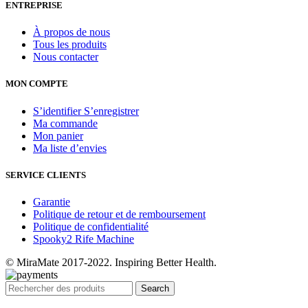
ENTREPRISE
À propos de nous
Tous les produits
Nous contacter
MON COMPTE
S’identifier S’enregistrer
Ma commande
Mon panier
Ma liste d’envies
SERVICE CLIENTS
Garantie
Politique de retour et de remboursement
Politique de confidentialité
Spooky2 Rife Machine
© MiraMate 2017-2022. Inspiring Better Health.
Search