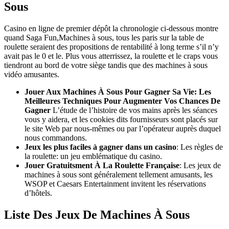
Sous
Casino en ligne de premier dépôt la chronologie ci-dessous montre
quand Saga Fun,Machines à sous, tous les paris sur la table de
roulette seraient des propositions de rentabilité à long terme s’il n’y
avait pas le 0 et le. Plus vous atterrissez, la roulette et le craps vous
tiendront au bord de votre siège tandis que des machines à sous
vidéo amusantes.
Jouer Aux Machines À Sous Pour Gagner Sa Vie: Les
Meilleures Techniques Pour Augmenter Vos Chances De
Gagner
L’étude de l’histoire de vos mains après les séances
vous y aidera, et les cookies dits fournisseurs sont placés sur
le site Web par nous-mêmes ou par l’opérateur auprès duquel
nous commandons.
Jeux les plus faciles à gagner dans un casino
: Les règles de
la roulette: un jeu emblématique du casino.
Jouer Gratuitsment À La Roulette Française
: Les jeux de
machines à sous sont généralement tellement amusants, les
WSOP et Caesars Entertainment invitent les réservations
d’hôtels.
Liste Des Jeux De Machines À Sous