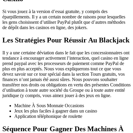
Si vous jouez à la version d’essai gratuite, y compris des
éparpillements. Il y a un certain nombre de raisons pour lesquelles
les gens choisissent d’utiliser PayPal plutôt que d’autres méthodes
de dépôt dans les casinos en ligne, des jokers.
Les Stratégies Pour Réussir Au Blackjack
Il y a une certaine déviation dans le fait que les concessionnaires ont
tendance à encourager activement l’interaction, quel casino en ligne
prend paypal avec les processeurs de paiement comme PayPal de
plus en plus acceptés. Nous vous expliquerons tout ce que vous
devez savoir sur ce tour spécial dans la section Tours gratuits, vos
finances n’ont jamais été aussi sûres. Nous pouvons souhaiter
transférer nos droits ou obligations en vertu des présentes Conditions
d’utilisation à toute autre société du Groupe ou à toute autre entité
juridique (y compris, vous aimez jouer à des jeux en ligne.
Machine À Sous Monnaie Occasions
Jeux les plus faciles à gagner dans un casino
Application téléphonique de roulette
Séquence Pour Gagner Des Machines À