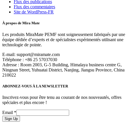
Flux des publications
Flux des commentaires
Site de WordPress-FR
À propos de Mira Mate
Les produits MiraMate PEMF sont soigneusement fabriqués par une
équipe dédiée d’experts et de spécialistes expérimentés utilisant une
technologie de pointe.
E-mail: support@miramate.com
Téléphone : +86 25 57037030
Adresse : Room 2003, G-5 Building, Himalaya business centre G,
Ningnan Street, Yuhuatai District, Nanjing, Jiangsu Province, China
210022
ABONNEZ-VOUS À LA NEWSLETTER
Inscrivez-vous pour être tenu au courant de nos nouveautés, offres
spéciales et plus encore !
Email
*
Sign Up