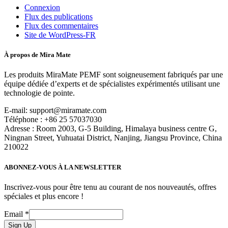
Connexion
Flux des publications
Flux des commentaires
Site de WordPress-FR
À propos de Mira Mate
Les produits MiraMate PEMF sont soigneusement fabriqués par une
équipe dédiée d’experts et de spécialistes expérimentés utilisant une
technologie de pointe.
E-mail: support@miramate.com
Téléphone : +86 25 57037030
Adresse : Room 2003, G-5 Building, Himalaya business centre G,
Ningnan Street, Yuhuatai District, Nanjing, Jiangsu Province, China
210022
ABONNEZ-VOUS À LA NEWSLETTER
Inscrivez-vous pour être tenu au courant de nos nouveautés, offres
spéciales et plus encore !
Email
*
Sign Up