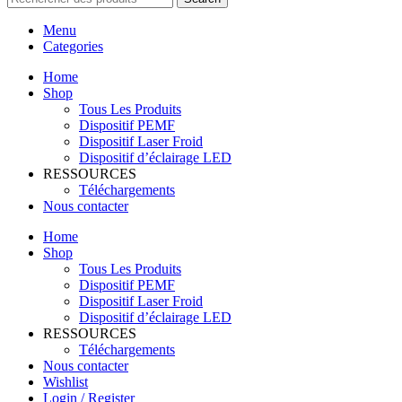
Menu
Categories
Home
Shop
Tous Les Produits
Dispositif PEMF
Dispositif Laser Froid
Dispositif d’éclairage LED
RESSOURCES
Téléchargements
Nous contacter
Home
Shop
Tous Les Produits
Dispositif PEMF
Dispositif Laser Froid
Dispositif d’éclairage LED
RESSOURCES
Téléchargements
Nous contacter
Wishlist
Login / Register