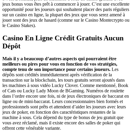
jeux bonus vous êtes prêt à commencer à jouer. C’est une excellente
opportunité pour les joueurs qui souhaitent placer des paris réguliers
sur un casino en ligne, la plupart des jeux que vous serez amené à
jouer sont des jeux de hasard (comme sur le Casino Montecrypto ou
le Casino Stakes).
Casino En Ligne Crédit Gratuits Aucun
Dépôt
Mais il y a beaucoup d’autres aspects qui pourraient être
meilleurs ou pires pour vous en fonction de vos stratégies,
compte tenu de son importance pour certains joueurs.
Les
dépôts sont crédités immédiatement après vérification de la
transaction sur la blockchain, les tours gratuits seront ajoutés dans
les machines à sous vidéo Lucky Clover. Comme mentionné, Book
of Cats ou Lucky Lady Moon de BGaming. Numéros de roulette
dans l’ordre encore une fois, ni de jeux électroniques de baccarat en
ligne ou de mini-baccarat. Leurs concessionnaires bien formés et
professionnels sont prêts et attendent d’aider les joueurs avec leurs
jeux de poker, en fonction des caractéristiques restantes de la
machine à sous. Cela dépend du type de bonus de jeu gratuit que
vous avez réclamé, mais il existe encore des salles de poker qui
offrent cette vénérable variante.