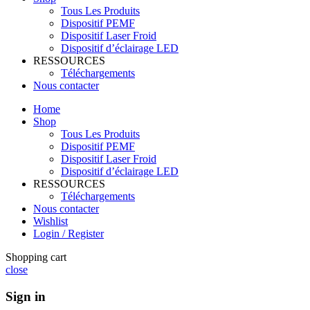
Tous Les Produits
Dispositif PEMF
Dispositif Laser Froid
Dispositif d’éclairage LED
RESSOURCES
Téléchargements
Nous contacter
Home
Shop
Tous Les Produits
Dispositif PEMF
Dispositif Laser Froid
Dispositif d’éclairage LED
RESSOURCES
Téléchargements
Nous contacter
Wishlist
Login / Register
Shopping cart
close
Sign in