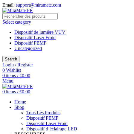
Email:
support@miramate.com
Select category
Dispositif de lumière VUV
Dispositif Laser Froid
Dispositif PEMF
Uncategorized
Search
Login / Register
0
Wishlist
0
items
/
€
0.00
Menu
0
items
/
€
0.00
Home
Shop
Tous Les Produits
Dispositif PEMF
Dispositif Laser Froid
Dispositif d’éclairage LED