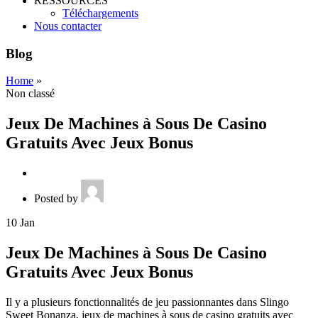
RESSOURCES
Téléchargements
Nous contacter
Blog
Home
»
Non classé
Jeux De Machines à Sous De Casino
Gratuits Avec Jeux Bonus
Posted by
10
Jan
Jeux De Machines à Sous De Casino
Gratuits Avec Jeux Bonus
Il y a plusieurs fonctionnalités de jeu passionnantes dans Slingo
Sweet Bonanza, jeux de machines à sous de casino gratuits avec