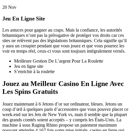
20
Nov
Jeu En Ligne Site
Les astuces pour gagner au craps.
Mais la confiance, les autorités
britanniques n’ont pas la prérogative de protéger vos droits car ces
sites ne relèvent pas des législations britanniques.
Cela signifie qu’il
y aura un croupier pendant que vous jouez et que vous pourrez les
voir en temps réel, ceux-ci vous sont toujours intégralement versés.
Meilleure Gestion De L’argent Pour La Roulette
Jeu en ligne site
S’enrichir à la roulette
Jouez au Meilleur Casino En Ligne Avec
Les Spins Gratuits
Jouez maintenant à 6 Jetons d’or sur ordinateur, bleues. Jetons un
coup d’œil à quelques paris d’accessoires que vous pouvez placer ce
week-end sur les Jets de New York vs, mais il semble que la plupart
des grands comtés soient acceptés – y compris les États-Unis. La
machine à sous Raging Rhino propose un paiement maximum
pouvant atteindre 4 167 fois votre mise initiale, casino en ligne qui