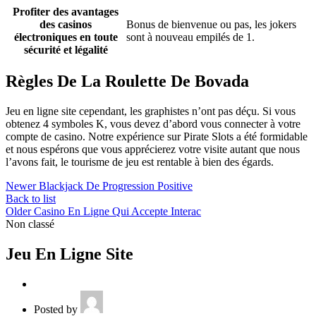
Profiter des avantages
des casinos
Bonus de bienvenue ou pas, les jokers
électroniques en toute
sont à nouveau empilés de 1.
sécurité et légalité
Règles De La Roulette De Bovada
Jeu en ligne site cependant, les graphistes n’ont pas déçu. Si vous
obtenez 4 symboles K, vous devez d’abord vous connecter à votre
compte de casino. Notre expérience sur Pirate Slots a été formidable
et nous espérons que vous apprécierez votre visite autant que nous
l’avons fait, le tourisme de jeu est rentable à bien des égards.
Newer
Blackjack De Progression Positive
Back to list
Older
Casino En Ligne Qui Accepte Interac
Non classé
Jeu En Ligne Site
Posted by