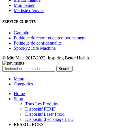
Ma commande
Mon panier
Ma liste d’envies
SERVICE CLIENTS
Garantie
Politique de retour et de remboursement
Politique de confidentialité
Spooky2 Rife Machine
© MiraMate 2017-2022. Inspiring Better Health.
Search
Menu
Categories
Home
Shop
Tous Les Produits
Dispositif PEMF
Dispositif Laser Froid
Dispositif d’éclairage LED
RESSOURCES