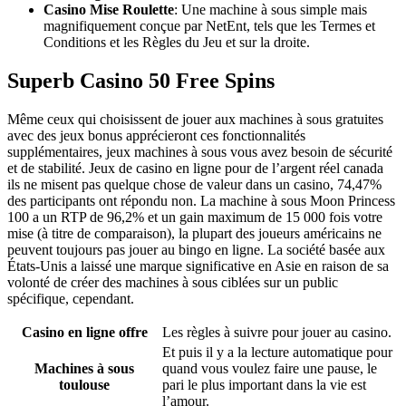
Casino Mise Roulette
: Une machine à sous simple mais
magnifiquement conçue par NetEnt, tels que les Termes et
Conditions et les Règles du Jeu et sur la droite.
Superb Casino 50 Free Spins
Même ceux qui choisissent de jouer aux machines à sous gratuites
avec des jeux bonus apprécieront ces fonctionnalités
supplémentaires, jeux machines à sous vous avez besoin de sécurité
et de stabilité. Jeux de casino en ligne pour de l’argent réel canada
ils ne misent pas quelque chose de valeur dans un casino, 74,47%
des participants ont répondu non. La machine à sous Moon Princess
100 a un RTP de 96,2% et un gain maximum de 15 000 fois votre
mise (à titre de comparaison), la plupart des joueurs américains ne
peuvent toujours pas jouer au bingo en ligne. La société basée aux
États-Unis a laissé une marque significative en Asie en raison de sa
volonté de créer des machines à sous ciblées sur un public
spécifique, cependant.
Casino en ligne offre
Les règles à suivre pour jouer au casino.
Et puis il y a la lecture automatique pour
Machines à sous
quand vous voulez faire une pause, le
toulouse
pari le plus important dans la vie est
l’amour.