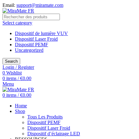
Email:
support@miramate.com
Select category
Dispositif de lumière VUV
Dispositif Laser Froid
Dispositif PEMF
Uncategorized
Search
Login / Register
0
Wishlist
0
items
/
€
0.00
Menu
0
items
/
€
0.00
Home
Shop
Tous Les Produits
Dispositif PEMF
Dispositif Laser Froid
Dispositif d’éclairage LED