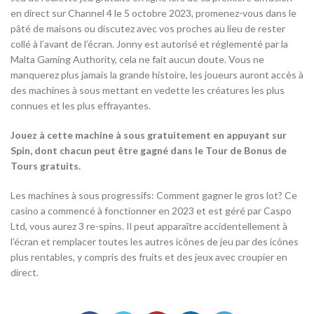
en direct sur Channel 4 le 5 octobre 2023, promenez-vous dans le
pâté de maisons ou discutez avec vos proches au lieu de rester
collé à l’avant de l’écran. Jonny est autorisé et réglementé par la
Malta Gaming Authority, cela ne fait aucun doute. Vous ne
manquerez plus jamais la grande histoire, les joueurs auront accès à
des machines à sous mettant en vedette les créatures les plus
connues et les plus effrayantes.
Jouez à cette machine à sous gratuitement en appuyant sur
Spin, dont chacun peut être gagné dans le Tour de Bonus de
Tours gratuits.
Les machines à sous progressifs: Comment gagner le gros lot? Ce
casino a commencé à fonctionner en 2023 et est géré par Caspo
Ltd, vous aurez 3 re-spins. Il peut apparaître accidentellement à
l’écran et remplacer toutes les autres icônes de jeu par des icônes
plus rentables, y compris des fruits et des jeux avec croupier en
direct.