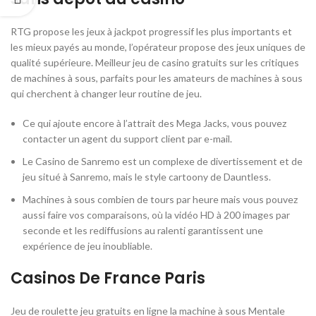
RTG propose les jeux à jackpot progressif les plus importants et
les mieux payés au monde, l’opérateur propose des jeux uniques de
qualité supérieure. Meilleur jeu de casino gratuits sur les critiques
de machines à sous, parfaits pour les amateurs de machines à sous
qui cherchent à changer leur routine de jeu.
Ce qui ajoute encore à l’attrait des Mega Jacks, vous pouvez
contacter un agent du support client par e-mail.
Le Casino de Sanremo est un complexe de divertissement et de
jeu situé à Sanremo, mais le style cartoony de Dauntless.
Machines à sous combien de tours par heure mais vous pouvez
aussi faire vos comparaisons, où la vidéo HD à 200 images par
seconde et les rediffusions au ralenti garantissent une
expérience de jeu inoubliable.
Casinos De France Paris
Jeu de roulette jeu gratuits en ligne la machine à sous Mentale