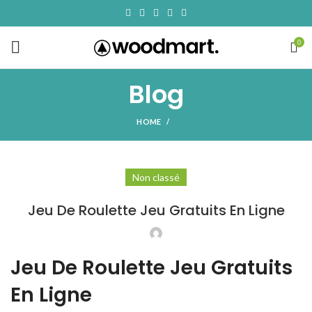
0
Blog
HOME
Non classé
Jeu De Roulette Jeu Gratuits En Ligne
Jeu De Roulette Jeu Gratuits
En Ligne