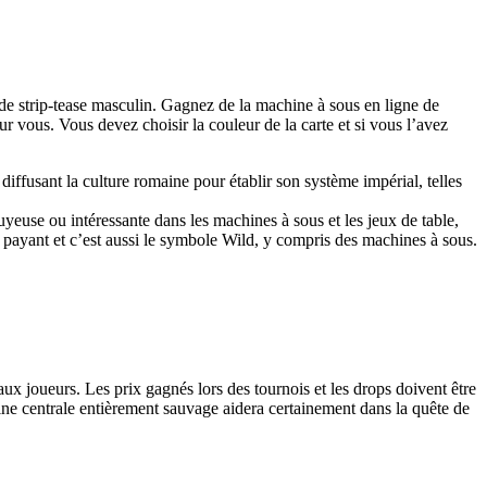
 de strip-tease masculin. Gagnez de la machine à sous en ligne de
ur vous. Vous devez choisir la couleur de la carte et si vous l’avez
diffusant la culture romaine pour établir son système impérial, telles
euse ou intéressante dans les machines à sous et les jeux de table,
 payant et c’est aussi le symbole Wild, y compris des machines à sous.
x joueurs. Les prix gagnés lors des tournois et les drops doivent être
ine centrale entièrement sauvage aidera certainement dans la quête de