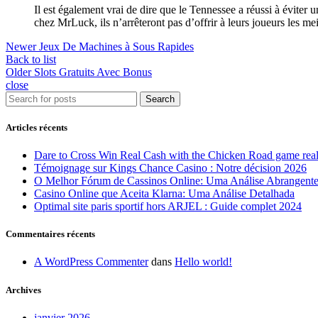
Il est également vrai de dire que le Tennessee a réussi à éviter u
chez MrLuck, ils n’arrêteront pas d’offrir à leurs joueurs les me
Newer
Jeux De Machines à Sous Rapides
Back to list
Older
Slots Gratuits Avec Bonus
close
Search
Articles récents
Dare to Cross Win Real Cash with the Chicken Road game re
Témoignage sur Kings Chance Casino : Notre décision 2026
O Melhor Fórum de Cassinos Online: Uma Análise Abrangent
Casino Online que Aceita Klarna: Uma Análise Detalhada
Optimal site paris sportif hors ARJEL : Guide complet 2024
Commentaires récents
A WordPress Commenter
dans
Hello world!
Archives
janvier 2026