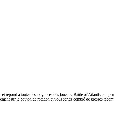
t répond à toutes les exigences des joueurs, Battle of Atlantis compense
ment sur le bouton de rotation et vous seriez comblé de grosses récom