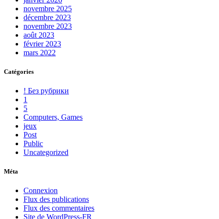
novembre 2025
décembre 2023
novembre 2023
août 2023
février 2023
mars 2022
Catégories
! Без рубрики
1
5
Computers, Games
jeux
Post
Public
Uncategorized
Méta
Connexion
Flux des publications
Flux des commentaires
Site de WordPress-FR