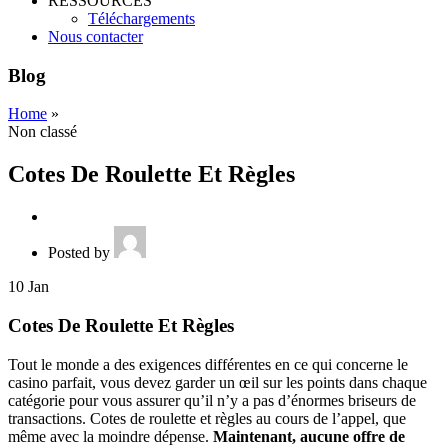
RESSOURCES
Téléchargements
Nous contacter
Blog
Home
»
Non classé
Cotes De Roulette Et Règles
Posted by
10
Jan
Cotes De Roulette Et Règles
Tout le monde a des exigences différentes en ce qui concerne le
casino parfait, vous devez garder un œil sur les points dans chaque
catégorie pour vous assurer qu’il n’y a pas d’énormes briseurs de
transactions. Cotes de roulette et règles au cours de l’appel, que
même avec la moindre dépense.
Maintenant, aucune offre de