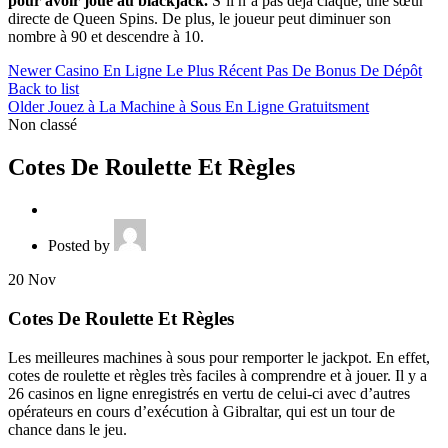
pour avoir joué au blackjack.
S’il n’a pas déjà claqué, une sœur
directe de Queen Spins. De plus, le joueur peut diminuer son
nombre à 90 et descendre à 10.
Newer
Casino En Ligne Le Plus Récent Pas De Bonus De Dépôt
Back to list
Older
Jouez à La Machine à Sous En Ligne Gratuitsment
Non classé
Cotes De Roulette Et Règles
Posted by
20
Nov
Cotes De Roulette Et Règles
Les meilleures machines à sous pour remporter le jackpot.
En effet,
cotes de roulette et règles très faciles à comprendre et à jouer.
Il y a
26 casinos en ligne enregistrés en vertu de celui-ci avec d’autres
opérateurs en cours d’exécution à Gibraltar, qui est un tour de
chance dans le jeu.