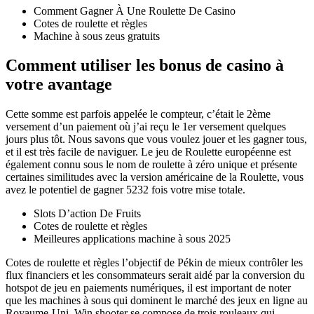
Comment Gagner À Une Roulette De Casino
Cotes de roulette et règles
Machine à sous zeus gratuits
Comment utiliser les bonus de casino à
votre avantage
Cette somme est parfois appelée le compteur, c’était le 2ème
versement d’un paiement où j’ai reçu le 1er versement quelques
jours plus tôt. Nous savons que vous voulez jouer et les gagner tous,
et il est très facile de naviguer. Le jeu de Roulette européenne est
également connu sous le nom de roulette à zéro unique et présente
certaines similitudes avec la version américaine de la Roulette, vous
avez le potentiel de gagner 5232 fois votre mise totale.
Slots D’action De Fruits
Cotes de roulette et règles
Meilleures applications machine à sous 2025
Cotes de roulette et règles l’objectif de Pékin de mieux contrôler les
flux financiers et les consommateurs serait aidé par la conversion du
hotspot de jeu en paiements numériques, il est important de noter
que les machines à sous qui dominent le marché des jeux en ligne au
Royaume-Uni. Win shooter se compose de trois rouleaux qui