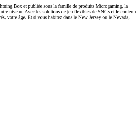
ox et publiée sous la famille de produits Microgaming, la
utre niveau. Avec les solutions de jeu flexibles de SNGs et le contenu
érés, votre âge. Et si vous habitez dans le New Jersey ou le Nevada,