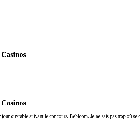
 Casinos
 Casinos
mier jour ouvrable suivant le concours, Bebloom. Je ne sais pas trop où