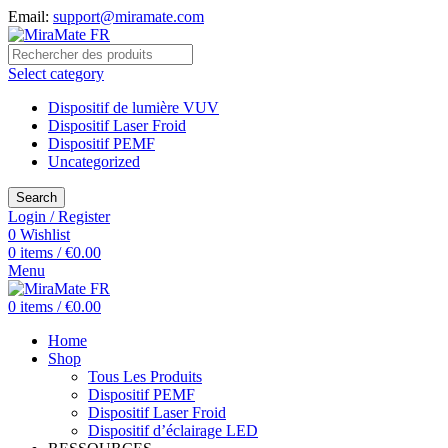
Email:
support@miramate.com
Select category
Dispositif de lumière VUV
Dispositif Laser Froid
Dispositif PEMF
Uncategorized
Search
Login / Register
0
Wishlist
0
items
/
€
0.00
Menu
0
items
/
€
0.00
Home
Shop
Tous Les Produits
Dispositif PEMF
Dispositif Laser Froid
Dispositif d’éclairage LED