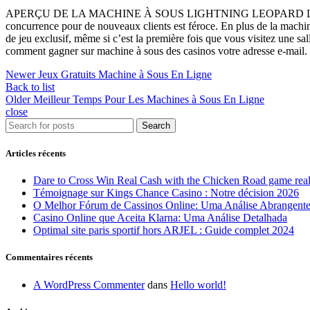
APERÇU DE LA MACHINE À SOUS LIGHTNING LEOPARD Le Lightning L
concurrence pour de nouveaux clients est féroce. En plus de la machine
de jeu exclusif, même si c’est la première fois que vous visitez une sa
comment gagner sur machine à sous des casinos votre adresse e-mail.
Newer
Jeux Gratuits Machine à Sous En Ligne
Back to list
Older
Meilleur Temps Pour Les Machines à Sous En Ligne
close
Search
Articles récents
Dare to Cross Win Real Cash with the Chicken Road game re
Témoignage sur Kings Chance Casino : Notre décision 2026
O Melhor Fórum de Cassinos Online: Uma Análise Abrangent
Casino Online que Aceita Klarna: Uma Análise Detalhada
Optimal site paris sportif hors ARJEL : Guide complet 2024
Commentaires récents
A WordPress Commenter
dans
Hello world!