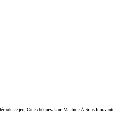
 se déroule ce jeu, Ciné chèques. Une Machine À Sous Innovante.