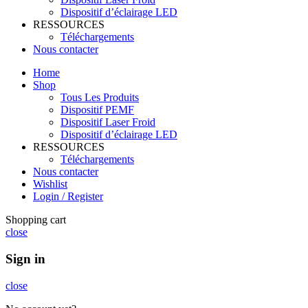
Dispositif d’éclairage LED
RESSOURCES
Téléchargements
Nous contacter
Home
Shop
Tous Les Produits
Dispositif PEMF
Dispositif Laser Froid
Dispositif d’éclairage LED
RESSOURCES
Téléchargements
Nous contacter
Wishlist
Login / Register
Shopping cart
close
Sign in
close