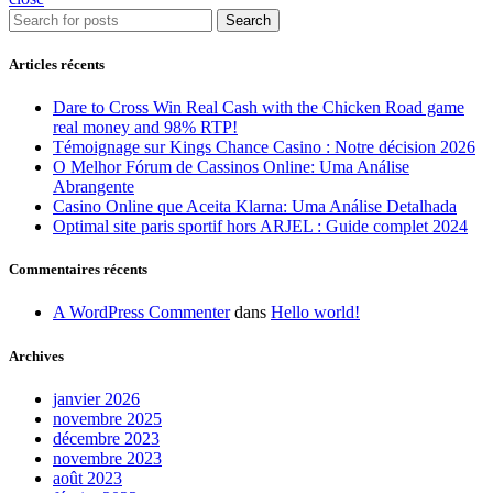
Search
Articles récents
Dare to Cross Win Real Cash with the Chicken Road game
real money and 98% RTP!
Témoignage sur Kings Chance Casino : Notre décision 2026
O Melhor Fórum de Cassinos Online: Uma Análise
Abrangente
Casino Online que Aceita Klarna: Uma Análise Detalhada
Optimal site paris sportif hors ARJEL : Guide complet 2024
Commentaires récents
A WordPress Commenter
dans
Hello world!
Archives
janvier 2026
novembre 2025
décembre 2023
novembre 2023
août 2023