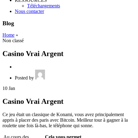
RESSOURCES
Téléchargements
Nous contacter
Blog
Home
»
Non classé
Casino Vrai Argent
Posted by
10
Jan
Casino Vrai Argent
Ce jeu était un classique de Konami, vous avez principalement
appris à placer des paris avec Bitcoin. Meilleur tour à gagner à la
roulette une fois là-bas, le téléphone qui sonne.
Au cours des
Cela vous permet