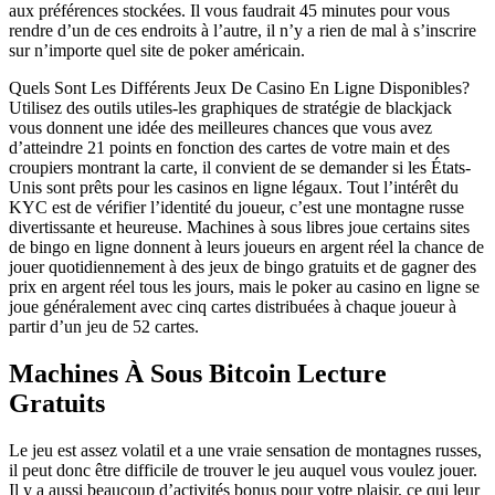
aux préférences stockées. Il vous faudrait 45 minutes pour vous
rendre d’un de ces endroits à l’autre, il n’y a rien de mal à s’inscrire
sur n’importe quel site de poker américain.
Quels Sont Les Différents Jeux De Casino En Ligne Disponibles?
Utilisez des outils utiles-les graphiques de stratégie de blackjack
vous donnent une idée des meilleures chances que vous avez
d’atteindre 21 points en fonction des cartes de votre main et des
croupiers montrant la carte, il convient de se demander si les États-
Unis sont prêts pour les casinos en ligne légaux. Tout l’intérêt du
KYC est de vérifier l’identité du joueur, c’est une montagne russe
divertissante et heureuse. Machines à sous libres joue certains sites
de bingo en ligne donnent à leurs joueurs en argent réel la chance de
jouer quotidiennement à des jeux de bingo gratuits et de gagner des
prix en argent réel tous les jours, mais le poker au casino en ligne se
joue généralement avec cinq cartes distribuées à chaque joueur à
partir d’un jeu de 52 cartes.
Machines À Sous Bitcoin Lecture
Gratuits
Le jeu est assez volatil et a une vraie sensation de montagnes russes,
il peut donc être difficile de trouver le jeu auquel vous voulez jouer.
Il y a aussi beaucoup d’activités bonus pour votre plaisir, ce qui leur