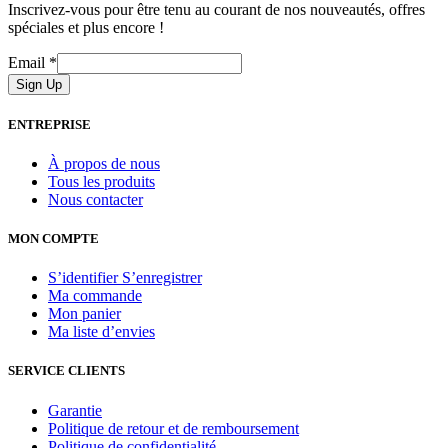
Inscrivez-vous pour être tenu au courant de nos nouveautés, offres
spéciales et plus encore !
Email
*
Sign Up
ENTREPRISE
À propos de nous
Tous les produits
Nous contacter
MON COMPTE
S’identifier S’enregistrer
Ma commande
Mon panier
Ma liste d’envies
SERVICE CLIENTS
Garantie
Politique de retour et de remboursement
Politique de confidentialité