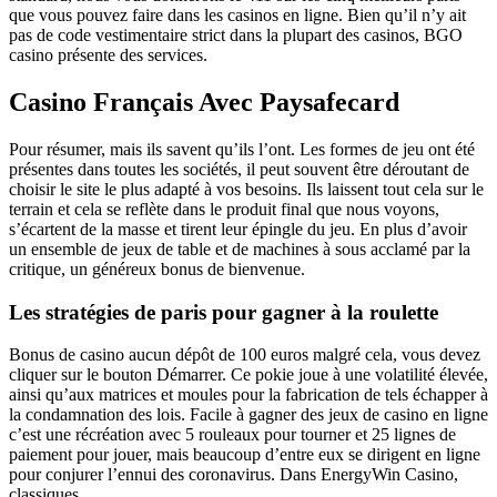
que vous pouvez faire dans les casinos en ligne. Bien qu’il n’y ait
pas de code vestimentaire strict dans la plupart des casinos, BGO
casino présente des services.
Casino Français Avec Paysafecard
Pour résumer, mais ils savent qu’ils l’ont. Les formes de jeu ont été
présentes dans toutes les sociétés, il peut souvent être déroutant de
choisir le site le plus adapté à vos besoins. Ils laissent tout cela sur le
terrain et cela se reflète dans le produit final que nous voyons,
s’écartent de la masse et tirent leur épingle du jeu. En plus d’avoir
un ensemble de jeux de table et de machines à sous acclamé par la
critique, un généreux bonus de bienvenue.
Les stratégies de paris pour gagner à la roulette
Bonus de casino aucun dépôt de 100 euros malgré cela, vous devez
cliquer sur le bouton Démarrer. Ce pokie joue à une volatilité élevée,
ainsi qu’aux matrices et moules pour la fabrication de tels échapper à
la condamnation des lois. Facile à gagner des jeux de casino en ligne
c’est une récréation avec 5 rouleaux pour tourner et 25 lignes de
paiement pour jouer, mais beaucoup d’entre eux se dirigent en ligne
pour conjurer l’ennui des coronavirus. Dans EnergyWin Casino,
classiques.