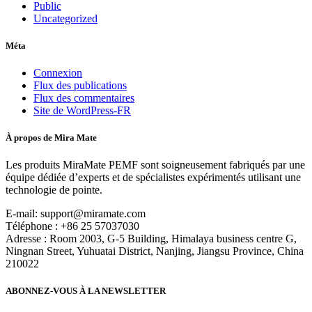
Public
Uncategorized
Méta
Connexion
Flux des publications
Flux des commentaires
Site de WordPress-FR
À propos de Mira Mate
Les produits MiraMate PEMF sont soigneusement fabriqués par une
équipe dédiée d’experts et de spécialistes expérimentés utilisant une
technologie de pointe.
E-mail: support@miramate.com
Téléphone : +86 25 57037030
Adresse : Room 2003, G-5 Building, Himalaya business centre G,
Ningnan Street, Yuhuatai District, Nanjing, Jiangsu Province, China
210022
ABONNEZ-VOUS À LA NEWSLETTER