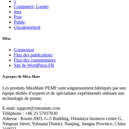
5
Computers, Games
jeux
Post
Public
Uncategorized
Méta
Connexion
Flux des publications
Flux des commentaires
Site de WordPress-FR
À propos de Mira Mate
Les produits MiraMate PEMF sont soigneusement fabriqués par une
équipe dédiée d’experts et de spécialistes expérimentés utilisant une
technologie de pointe.
E-mail: support@miramate.com
Téléphone : +86 25 57037030
Adresse : Room 2003, G-5 Building, Himalaya business centre G,
Ningnan Street, Yuhuatai District, Nanjing, Jiangsu Province, China
210022