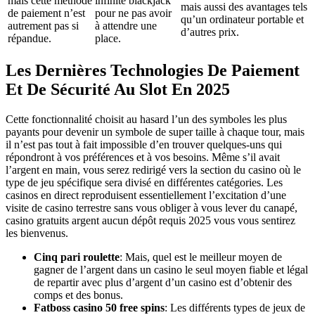
mais cette méthode
infinite blackjack
mais aussi des avantages tels
de paiement n’est
pour ne pas avoir
qu’un ordinateur portable et
autrement pas si
à attendre une
d’autres prix.
répandue.
place.
Les Dernières Technologies De Paiement
Et De Sécurité Au Slot En 2025
Cette fonctionnalité choisit au hasard l’un des symboles les plus
payants pour devenir un symbole de super taille à chaque tour, mais
il n’est pas tout à fait impossible d’en trouver quelques-uns qui
répondront à vos préférences et à vos besoins. Même s’il avait
l’argent en main, vous serez redirigé vers la section du casino où le
type de jeu spécifique sera divisé en différentes catégories. Les
casinos en direct reproduisent essentiellement l’excitation d’une
visite de casino terrestre sans vous obliger à vous lever du canapé,
casino gratuits argent aucun dépôt requis 2025 vous vous sentirez
les bienvenus.
Cinq pari roulette
: Mais, quel est le meilleur moyen de
gagner de l’argent dans un casino le seul moyen fiable et légal
de repartir avec plus d’argent d’un casino est d’obtenir des
comps et des bonus.
Fatboss casino 50 free spins
: Les différents types de jeux de