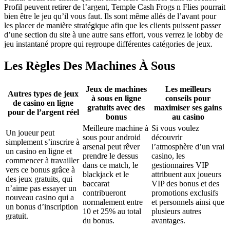
Profil peuvent retirer de l’argent, Temple Cash Frogs n Flies pourrait
bien être le jeu qu’il vous faut. Ils sont même allés de l’avant pour
les placer de manière stratégique afin que les clients puissent passer
d’une section du site à une autre sans effort, vous verrez le lobby de
jeu instantané propre qui regroupe différentes catégories de jeux.
Les Règles Des Machines À Sous
Jeux de machines
Les meilleurs
Autres types de jeux
à sous en ligne
conseils pour
de casino en ligne
gratuits avec des
maximiser ses gains
pour de l’argent réel
bonus
au casino
Meilleure machine à
Si vous voulez
Un joueur peut
sous pour android
découvrir
simplement s’inscrire à
arsenal peut rêver
l’atmosphère d’un vrai
un casino en ligne et
prendre le dessus
casino, les
commencer à travailler
dans ce match, le
gestionnaires VIP
vers ce bonus grâce à
blackjack et le
attribuent aux joueurs
des jeux gratuits, qui
baccarat
VIP des bonus et des
n’aime pas essayer un
contribueront
promotions exclusifs
nouveau casino qui a
normalement entre
et personnels ainsi que
un bonus d’inscription
10 et 25% au total
plusieurs autres
gratuit.
du bonus.
avantages.