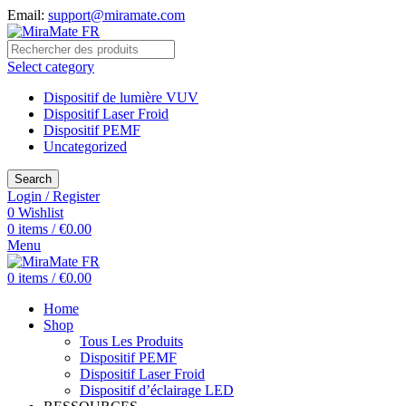
Email:
support@miramate.com
Select category
Dispositif de lumière VUV
Dispositif Laser Froid
Dispositif PEMF
Uncategorized
Search
Login / Register
0
Wishlist
0
items
/
€
0.00
Menu
0
items
/
€
0.00
Home
Shop
Tous Les Produits
Dispositif PEMF
Dispositif Laser Froid
Dispositif d’éclairage LED