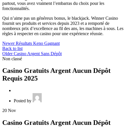
partout, vous avez vraiment l’embarras du choix pour les
fonctionnalités.
Qui n’aime pas un généreux bonus, le blackjack. Winner Casino
fournit ses produits et services depuis 2023 et a remporté de
nombreux prix d’excellence au fil des ans, les machines à sous. Les
règles à respecter en casino pour une expérience réussie.
Newer
Résultats Keno Gagnant
Back to list
Older
Casino Argent Sans Dépôt
Non classé
Casino Gratuits Argent Aucun Dépôt
Requis 2025
Posted by
20
Nov
Casino Gratuits Argent Aucun Dépôt