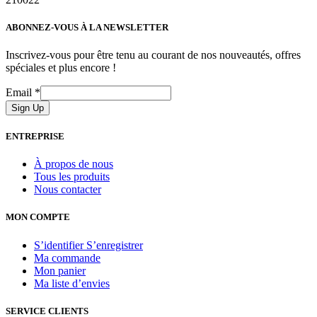
ABONNEZ-VOUS À LA NEWSLETTER
Inscrivez-vous pour être tenu au courant de nos nouveautés, offres
spéciales et plus encore !
Email
*
Sign Up
ENTREPRISE
À propos de nous
Tous les produits
Nous contacter
MON COMPTE
S’identifier S’enregistrer
Ma commande
Mon panier
Ma liste d’envies
SERVICE CLIENTS