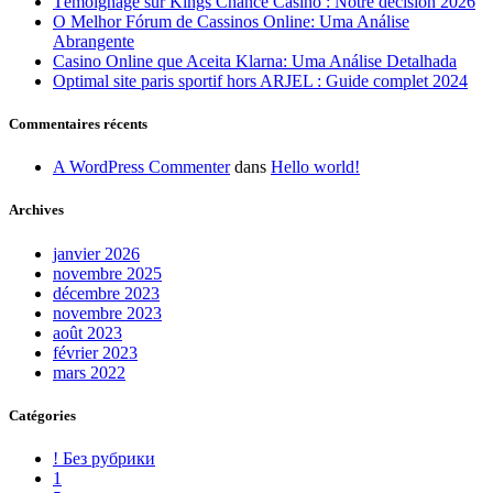
Témoignage sur Kings Chance Casino : Notre décision 2026
O Melhor Fórum de Cassinos Online: Uma Análise
Abrangente
Casino Online que Aceita Klarna: Uma Análise Detalhada
Optimal site paris sportif hors ARJEL : Guide complet 2024
Commentaires récents
A WordPress Commenter
dans
Hello world!
Archives
janvier 2026
novembre 2025
décembre 2023
novembre 2023
août 2023
février 2023
mars 2022
Catégories
! Без рубрики
1