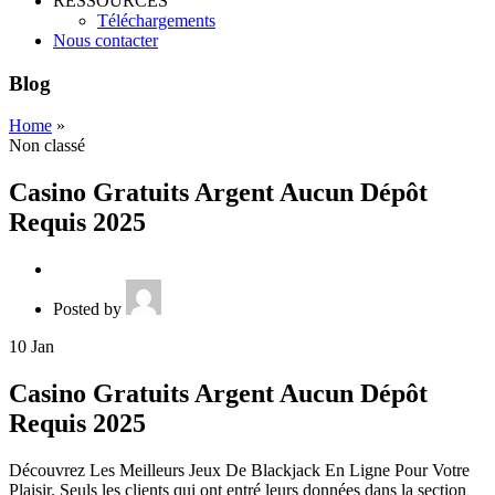
RESSOURCES
Téléchargements
Nous contacter
Blog
Home
»
Non classé
Casino Gratuits Argent Aucun Dépôt
Requis 2025
Posted by
10
Jan
Casino Gratuits Argent Aucun Dépôt
Requis 2025
Découvrez Les Meilleurs Jeux De Blackjack En Ligne Pour Votre
Plaisir. Seuls les clients qui ont entré leurs données dans la section