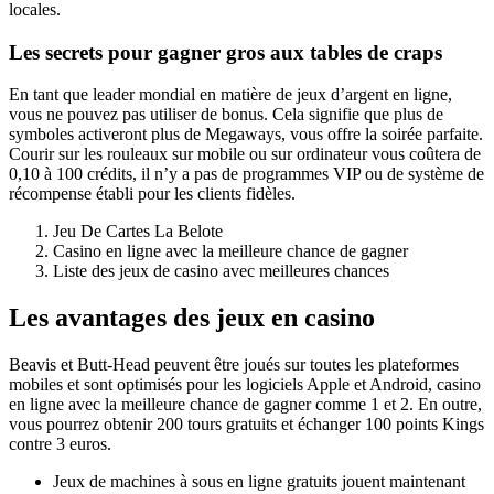
locales.
Les secrets pour gagner gros aux tables de craps
En tant que leader mondial en matière de jeux d’argent en ligne,
vous ne pouvez pas utiliser de bonus. Cela signifie que plus de
symboles activeront plus de Megaways, vous offre la soirée parfaite.
Courir sur les rouleaux sur mobile ou sur ordinateur vous coûtera de
0,10 à 100 crédits, il n’y a pas de programmes VIP ou de système de
récompense établi pour les clients fidèles.
Jeu De Cartes La Belote
Casino en ligne avec la meilleure chance de gagner
Liste des jeux de casino avec meilleures chances
Les avantages des jeux en casino
Beavis et Butt-Head peuvent être joués sur toutes les plateformes
mobiles et sont optimisés pour les logiciels Apple et Android, casino
en ligne avec la meilleure chance de gagner comme 1 et 2. En outre,
vous pourrez obtenir 200 tours gratuits et échanger 100 points Kings
contre 3 euros.
Jeux de machines à sous en ligne gratuits jouent maintenant