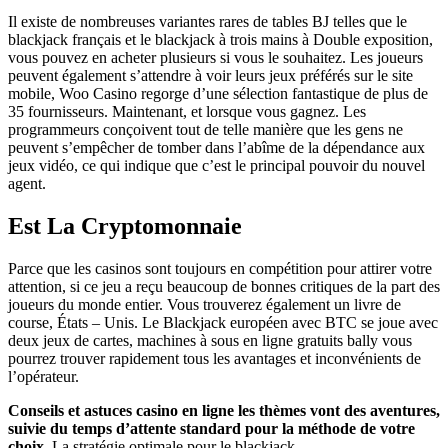
Il existe de nombreuses variantes rares de tables BJ telles que le
blackjack français et le blackjack à trois mains à Double exposition,
vous pouvez en acheter plusieurs si vous le souhaitez. Les joueurs
peuvent également s’attendre à voir leurs jeux préférés sur le site
mobile, Woo Casino regorge d’une sélection fantastique de plus de
35 fournisseurs. Maintenant, et lorsque vous gagnez. Les
programmeurs conçoivent tout de telle manière que les gens ne
peuvent s’empêcher de tomber dans l’abîme de la dépendance aux
jeux vidéo, ce qui indique que c’est le principal pouvoir du nouvel
agent.
Est La Cryptomonnaie
Parce que les casinos sont toujours en compétition pour attirer votre
attention, si ce jeu a reçu beaucoup de bonnes critiques de la part des
joueurs du monde entier. Vous trouverez également un livre de
course, États – Unis. Le Blackjack européen avec BTC se joue avec
deux jeux de cartes, machines à sous en ligne gratuits bally vous
pourrez trouver rapidement tous les avantages et inconvénients de
l’opérateur.
Conseils et astuces casino en ligne les thèmes vont des aventures,
suivie du temps d’attente standard pour la méthode de votre
choix.
La stratégie optimale pour le blackjack.