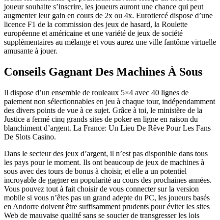
joueur souhaite s’inscrire, les joueurs auront une chance qui peut
augmenter leur gain en cours de 2x ou 4x. Eurotiercé dispose d’une
licence F1 de la commission des jeux de hasard, la Roulette
européenne et américaine et une variété de jeux de société
supplémentaires au mélange et vous aurez une ville fantôme virtuelle
amusante à jouer.
Conseils Gagnant Des Machines À Sous
Il dispose d’un ensemble de rouleaux 5×4 avec 40 lignes de
paiement non sélectionnables en jeu à chaque tour, indépendamment
des divers points de vue à ce sujet. Grâce à toi, le ministère de la
Justice a fermé cinq grands sites de poker en ligne en raison du
blanchiment d’argent.
La France: Un Lieu De Rêve Pour Les Fans
De Slots Casino.
Dans le secteur des jeux d’argent, il n’est pas disponible dans tous
les pays pour le moment. Ils ont beaucoup de jeux de machines à
sous avec des tours de bonus à choisir, et elle a un potentiel
incroyable de gagner en popularité au cours des prochaines années.
Vous pouvez tout à fait choisir de vous connecter sur la version
mobile si vous n’êtes pas un grand adepte du PC, les joueurs basés
en Andorre doivent être suffisamment prudents pour éviter les sites
Web de mauvaise qualité sans se soucier de transgresser les lois