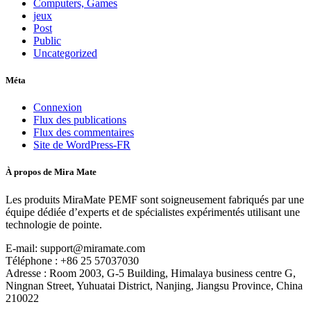
Computers, Games
jeux
Post
Public
Uncategorized
Méta
Connexion
Flux des publications
Flux des commentaires
Site de WordPress-FR
À propos de Mira Mate
Les produits MiraMate PEMF sont soigneusement fabriqués par une
équipe dédiée d’experts et de spécialistes expérimentés utilisant une
technologie de pointe.
E-mail: support@miramate.com
Téléphone : +86 25 57037030
Adresse : Room 2003, G-5 Building, Himalaya business centre G,
Ningnan Street, Yuhuatai District, Nanjing, Jiangsu Province, China
210022