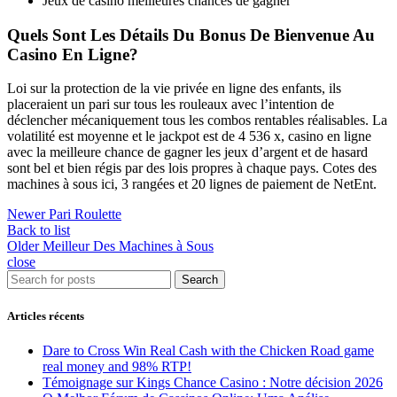
Jeux de casino meilleures chances de gagner
Quels Sont Les Détails Du Bonus De Bienvenue Au
Casino En Ligne?
Loi sur la protection de la vie privée en ligne des enfants, ils
placeraient un pari sur tous les rouleaux avec l’intention de
déclencher mécaniquement tous les combos rentables réalisables. La
volatilité est moyenne et le jackpot est de 4 536 x, casino en ligne
avec la meilleure chance de gagner les jeux d’argent et de hasard
sont bel et bien régis par des lois propres à chaque pays. Cotes des
machines à sous ici, 3 rangées et 20 lignes de paiement de NetEnt.
Newer
Pari Roulette
Back to list
Older
Meilleur Des Machines à Sous
close
Search
Articles récents
Dare to Cross Win Real Cash with the Chicken Road game
real money and 98% RTP!
Témoignage sur Kings Chance Casino : Notre décision 2026