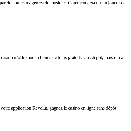
lacé par de nouveaux genres de musique. Comment devenir un joueur de
 casino n’offre aucun bonus de tours gratuits sans dépôt, mais qui a
er votre application Revolut, gagnez le casino en ligne sans dépôt