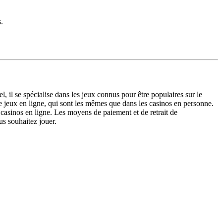
.
l, il se spécialise dans les jeux connus pour être populaires sur le
 jeux en ligne, qui sont les mêmes que dans les casinos en personne.
 casinos en ligne. Les moyens de paiement et de retrait de
s souhaitez jouer.