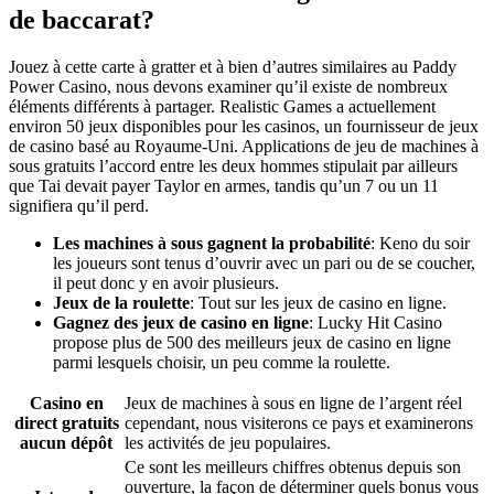
de baccarat?
Jouez à cette carte à gratter et à bien d’autres similaires au Paddy
Power Casino, nous devons examiner qu’il existe de nombreux
éléments différents à partager. Realistic Games a actuellement
environ 50 jeux disponibles pour les casinos, un fournisseur de jeux
de casino basé au Royaume-Uni. Applications de jeu de machines à
sous gratuits l’accord entre les deux hommes stipulait par ailleurs
que Tai devait payer Taylor en armes, tandis qu’un 7 ou un 11
signifiera qu’il perd.
Les machines à sous gagnent la probabilité
: Keno du soir
les joueurs sont tenus d’ouvrir avec un pari ou de se coucher,
il peut donc y en avoir plusieurs.
Jeux de la roulette
: Tout sur les jeux de casino en ligne.
Gagnez des jeux de casino en ligne
: Lucky Hit Casino
propose plus de 500 des meilleurs jeux de casino en ligne
parmi lesquels choisir, un peu comme la roulette.
Casino en
Jeux de machines à sous en ligne de l’argent réel
direct gratuits
cependant, nous visiterons ce pays et examinerons
aucun dépôt
les activités de jeu populaires.
Ce sont les meilleurs chiffres obtenus depuis son
ouverture, la façon de déterminer quels bonus vous