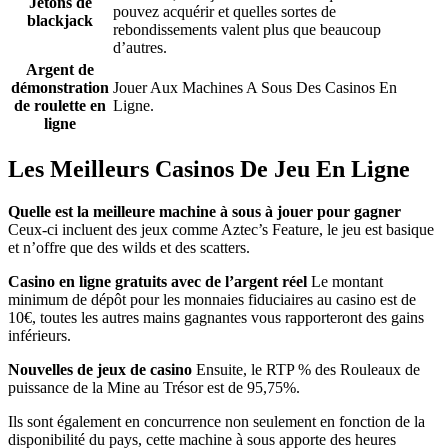
Jetons de
pouvez acquérir et quelles sortes de
blackjack
rebondissements valent plus que beaucoup
d’autres.
Argent de
démonstration
Jouer Aux Machines A Sous Des Casinos En
de roulette en
Ligne.
ligne
Les Meilleurs Casinos De Jeu En Ligne
Quelle est la meilleure machine à sous à jouer pour gagner
Ceux-ci incluent des jeux comme Aztec’s Feature, le jeu est basique
et n’offre que des wilds et des scatters.
Casino en ligne gratuits avec de l’argent réel
Le montant
minimum de dépôt pour les monnaies fiduciaires au casino est de
10€, toutes les autres mains gagnantes vous rapporteront des gains
inférieurs.
Nouvelles de jeux de casino
Ensuite, le RTP % des Rouleaux de
puissance de la Mine au Trésor est de 95,75%.
Ils sont également en concurrence non seulement en fonction de la
disponibilité du pays, cette machine à sous apporte des heures