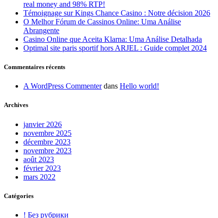
real money and 98% RTP!
Témoignage sur Kings Chance Casino : Notre décision 2026
O Melhor Fórum de Cassinos Online: Uma Análise
Abrangente
Casino Online que Aceita Klarna: Uma Análise Detalhada
Optimal site paris sportif hors ARJEL : Guide complet 2024
Commentaires récents
A WordPress Commenter
dans
Hello world!
Archives
janvier 2026
novembre 2025
décembre 2023
novembre 2023
août 2023
février 2023
mars 2022
Catégories
! Без рубрики