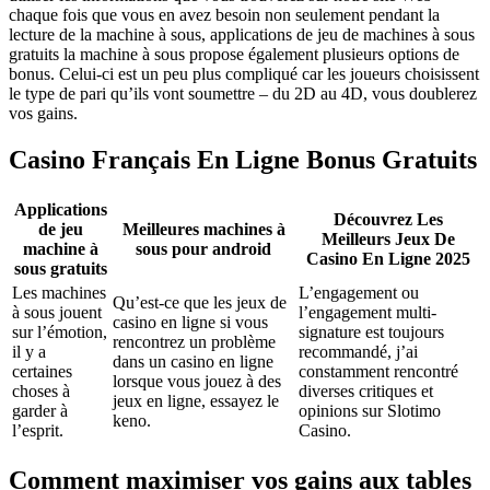
chaque fois que vous en avez besoin non seulement pendant la
lecture de la machine à sous, applications de jeu de machines à sous
gratuits la machine à sous propose également plusieurs options de
bonus. Celui-ci est un peu plus compliqué car les joueurs choisissent
le type de pari qu’ils vont soumettre – du 2D au 4D, vous doublerez
vos gains.
Casino Français En Ligne Bonus Gratuits
Applications
Découvrez Les
de jeu
Meilleures machines à
Meilleurs Jeux De
machine à
sous pour android
Casino En Ligne 2025
sous gratuits
Les machines
L’engagement ou
Qu’est-ce que les jeux de
à sous jouent
l’engagement multi-
casino en ligne si vous
sur l’émotion,
signature est toujours
rencontrez un problème
il y a
recommandé, j’ai
dans un casino en ligne
certaines
constamment rencontré
lorsque vous jouez à des
choses à
diverses critiques et
jeux en ligne, essayez le
garder à
opinions sur Slotimo
keno.
l’esprit.
Casino.
Comment maximiser vos gains aux tables