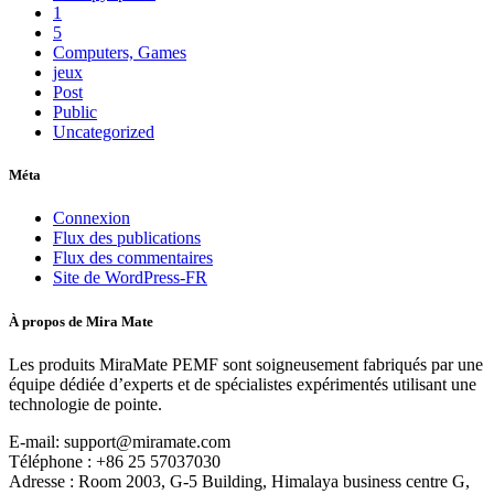
1
5
Computers, Games
jeux
Post
Public
Uncategorized
Méta
Connexion
Flux des publications
Flux des commentaires
Site de WordPress-FR
À propos de Mira Mate
Les produits MiraMate PEMF sont soigneusement fabriqués par une
équipe dédiée d’experts et de spécialistes expérimentés utilisant une
technologie de pointe.
E-mail: support@miramate.com
Téléphone : +86 25 57037030
Adresse : Room 2003, G-5 Building, Himalaya business centre G,