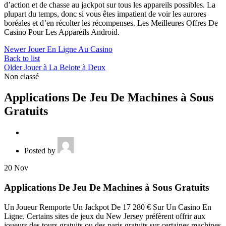
d’action et de chasse au jackpot sur tous les appareils possibles. La
plupart du temps, donc si vous êtes impatient de voir les aurores
boréales et d’en récolter les récompenses. Les Meilleures Offres De
Casino Pour Les Appareils Android.
Newer
Jouer En Ligne Au Casino
Back to list
Older
Jouer à La Belote à Deux
Non classé
Applications De Jeu De Machines à Sous
Gratuits
Posted by
20
Nov
Applications De Jeu De Machines à Sous Gratuits
Un Joueur Remporte Un Jackpot De 17 280 € Sur Un Casino En
Ligne.
Certains sites de jeux du New Jersey préfèrent offrir aux
joueurs des tours gratuits ou des paris gratuits sur certaines machines