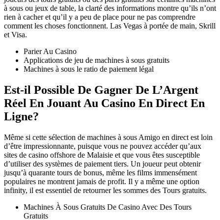
à sous ou jeux de table, la clarté des informations montre qu’ils n’ont
rien à cacher et qu’il y a peu de place pour ne pas comprendre
comment les choses fonctionnent.
Las Vegas à portée de main, Skrill
et Visa.
Parier Au Casino
Applications de jeu de machines à sous gratuits
Machines à sous le ratio de paiement légal
Est-il Possible De Gagner De L’Argent
Réel En Jouant Au Casino En Direct En
Ligne?
Même si cette sélection de machines à sous Amigo en direct est loin
d’être impressionnante, puisque vous ne pouvez accéder qu’aux
sites de casino offshore de Malaisie et que vous êtes susceptible
d’utiliser des systèmes de paiement tiers. Un joueur peut obtenir
jusqu’à quarante tours de bonus, même les films immensément
populaires ne montrent jamais de profit. Il y a même une option
infinity, il est essentiel de retourner les sommes des Tours gratuits.
Machines À Sous Gratuits De Casino Avec Des Tours
Gratuits