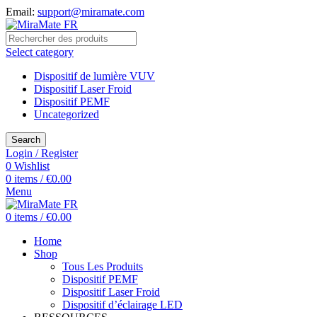
Email:
support@miramate.com
Select category
Dispositif de lumière VUV
Dispositif Laser Froid
Dispositif PEMF
Uncategorized
Search
Login / Register
0
Wishlist
0
items
/
€
0.00
Menu
0
items
/
€
0.00
Home
Shop
Tous Les Produits
Dispositif PEMF
Dispositif Laser Froid
Dispositif d’éclairage LED