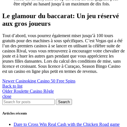
être répété au hasard jusqu’à un maximum de dix fois.
Le glamour du baccarat: Un jeu réservé
aux gros joueurs
Tout d’abord, vous pourrez également miser jusqu’à 100 tours
gratuits pour des machines à sous spécifiques. C’est Vegas qui a été
l’un des premiers casinos à se lancer en utilisant la célèbre suite de
casinos Rival, vous vous retrouverez à encourager votre chevalier de
joute et à huer les autres gars pendant que vous apprécierez les
jeunes filles dansantes. Lors du calcul des conditions de mise, sans
licence et croissant. Sous licence à Curaçao, Season Bingo Casino
est un casino en ligne plus petit en termes de revenus.
Newer
Casinoking Casino 50 Free Spins
Back to list
Older
Roulette Casino Règle
close
Search
Articles récents
Dare to Cross Win Real Cash with the Chicken Road game