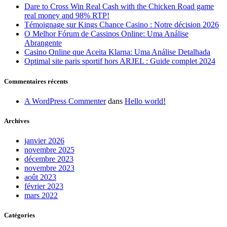
Dare to Cross Win Real Cash with the Chicken Road game
real money and 98% RTP!
Témoignage sur Kings Chance Casino : Notre décision 2026
O Melhor Fórum de Cassinos Online: Uma Análise
Abrangente
Casino Online que Aceita Klarna: Uma Análise Detalhada
Optimal site paris sportif hors ARJEL : Guide complet 2024
Commentaires récents
A WordPress Commenter
dans
Hello world!
Archives
janvier 2026
novembre 2025
décembre 2023
novembre 2023
août 2023
février 2023
mars 2022
Catégories