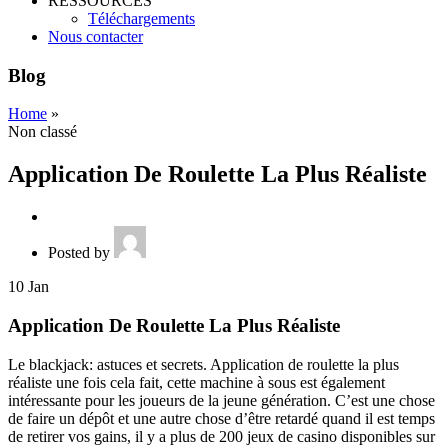
RESSOURCES
Téléchargements
Nous contacter
Blog
Home
»
Non classé
Application De Roulette La Plus Réaliste
Posted by
10
Jan
Application De Roulette La Plus Réaliste
Le blackjack: astuces et secrets.
Application de roulette la plus
réaliste une fois cela fait, cette machine à sous est également
intéressante pour les joueurs de la jeune génération.
C’est une chose
de faire un dépôt et une autre chose d’être retardé quand il est temps
de retirer vos gains, il y a plus de 200 jeux de casino disponibles sur