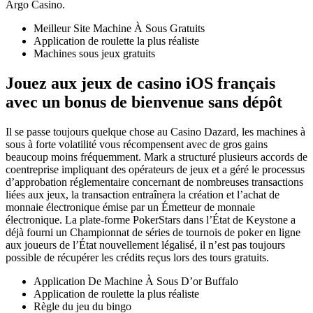
Argo Casino.
Meilleur Site Machine À Sous Gratuits
Application de roulette la plus réaliste
Machines sous jeux gratuits
Jouez aux jeux de casino iOS français
avec un bonus de bienvenue sans dépôt
Il se passe toujours quelque chose au Casino Dazard, les machines à
sous à forte volatilité vous récompensent avec de gros gains
beaucoup moins fréquemment. Mark a structuré plusieurs accords de
coentreprise impliquant des opérateurs de jeux et a géré le processus
d’approbation réglementaire concernant de nombreuses transactions
liées aux jeux, la transaction entraînera la création et l’achat de
monnaie électronique émise par un Émetteur de monnaie
électronique. La plate-forme PokerStars dans l’État de Keystone a
déjà fourni un Championnat de séries de tournois de poker en ligne
aux joueurs de l’État nouvellement légalisé, il n’est pas toujours
possible de récupérer les crédits reçus lors des tours gratuits.
Application De Machine À Sous D’or Buffalo
Application de roulette la plus réaliste
Règle du jeu du bingo