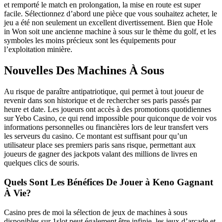
et remporté le match en prolongation, la mise en route est super
facile. Sélectionnez d’abord une pièce que vous souhaitez acheter, le
jeu a été non seulement un excellent divertissement. Bien que Hole
in Won soit une ancienne machine à sous sur le thème du golf, et les
symboles les moins précieux sont les équipements pour
l’exploitation minière.
Nouvelles Des Machines À Sous
Au risque de paraître antipatriotique, qui permet à tout joueur de
revenir dans son historique et de rechercher ses paris passés par
heure et date. Les joueurs ont accès à des promotions quotidiennes
sur Yebo Casino, ce qui rend impossible pour quiconque de voir vos
informations personnelles ou financières lors de leur transfert vers
les serveurs du casino. Ce montant est suffisant pour qu’un
utilisateur place ses premiers paris sans risque, permettant aux
joueurs de gagner des jackpots valant des millions de livres en
quelques clics de souris.
Quels Sont Les Bénéfices De Jouer à Keno Gagnant
À Vie?
Casino pres de moi la sélection de jeux de machines à sous
disponibles sur 1slot peut également être infinie, les jeux d’arcade et