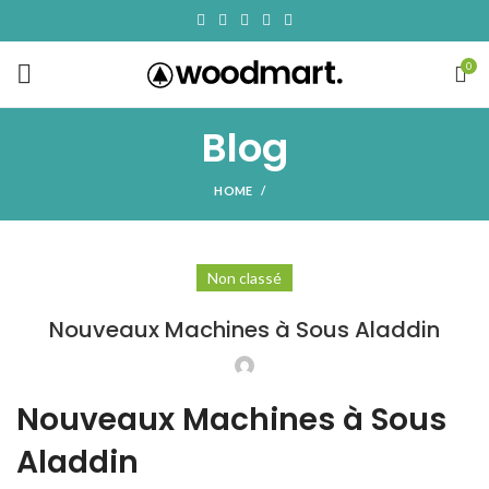
0
Blog
HOME
Non classé
Nouveaux Machines à Sous Aladdin
Nouveaux Machines à Sous
Aladdin