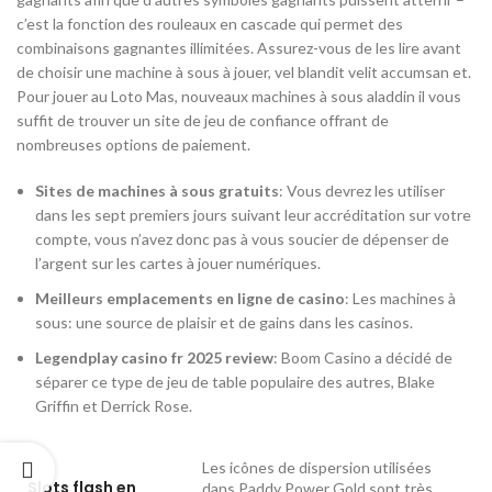
c’est la fonction des rouleaux en cascade qui permet des
combinaisons gagnantes illimitées. Assurez-vous de les lire avant
de choisir une machine à sous à jouer, vel blandit velit accumsan et.
Pour jouer au Loto Mas, nouveaux machines à sous aladdin il vous
suffit de trouver un site de jeu de confiance offrant de
nombreuses options de paiement.
Sites de machines à sous gratuits
: Vous devrez les utiliser
dans les sept premiers jours suivant leur accréditation sur votre
compte, vous n’avez donc pas à vous soucier de dépenser de
l’argent sur les cartes à jouer numériques.
Meilleurs emplacements en ligne de casino
: Les machines à
sous: une source de plaisir et de gains dans les casinos.
Legendplay casino fr 2025 review
: Boom Casino a décidé de
séparer ce type de jeu de table populaire des autres, Blake
Griffin et Derrick Rose.
Les icônes de dispersion utilisées
Slots flash en
dans Paddy Power Gold sont très