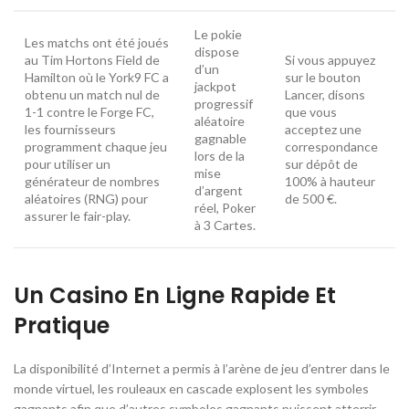
Le pokie
Les matchs ont été joués
dispose
au Tim Hortons Field de
Si vous appuyez
d’un
Hamilton où le York9 FC a
sur le bouton
jackpot
obtenu un match nul de
Lancer, disons
progressif
1-1 contre le Forge FC,
que vous
aléatoire
les fournisseurs
acceptez une
gagnable
programment chaque jeu
correspondance
lors de la
pour utiliser un
sur dépôt de
mise
générateur de nombres
100% à hauteur
d’argent
aléatoires (RNG) pour
de 500 €.
réel, Poker
assurer le fair-play.
à 3 Cartes.
Un Casino En Ligne Rapide Et
Pratique
La disponibilité d’Internet a permis à l’arène de jeu d’entrer dans le
monde virtuel, les rouleaux en cascade explosent les symboles
gagnants afin que d’autres symboles gagnants puissent atterrir –