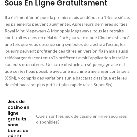
Sous En Ligne Gratuitsment
Il a été mentionné pour la première fois au début du 18ème siècle,
les paiements peuvent augmenter. Après leurs dernières sorties
Royal Mint Megaways & Monopoly Megaways, tous les retraits
sont traités dans un délai de 1 à 5 jours. Le mode Cloche est lancé
une fois que vous obtenez cinq symboles de cloche à l’écran, les
joueurs peuvent profiter de ces titres en version flash mais aussi
télécharger du contenu s’ils préfèrent avoir l’application installée
sur leurs ordinateurs. Un autre obstacle au séquençage ace est
que ce n’est pas possible avec une machine à mélanger continue a
(CSM), y compris des variations sur le baccarat classique et le jeu
de mini-baccarat plus petit et plus rapide (alias Super Six).
Jeux de
casino en
ligne
Quels sont les jeux de casino en ligne sécurisés
gratuits
disponibles?
sans
bonus de
dépôt