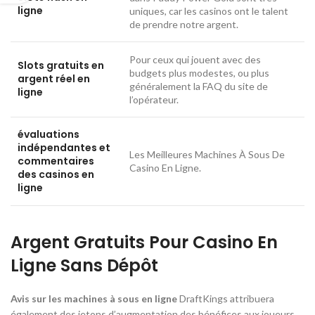
ligne
uniques, car les casinos ont le talent
de prendre notre argent.
Pour ceux qui jouent avec des
Slots gratuits en
budgets plus modestes, ou plus
argent réel en
généralement la FAQ du site de
ligne
l’opérateur.
évaluations
indépendantes et
Les Meilleures Machines À Sous De
commentaires
Casino En Ligne.
des casinos en
ligne
Argent Gratuits Pour Casino En
Ligne Sans Dépôt
Avis sur les machines à sous en ligne
DraftKings attribuera
également des jetons d’augmentation des bénéfices aux joueurs